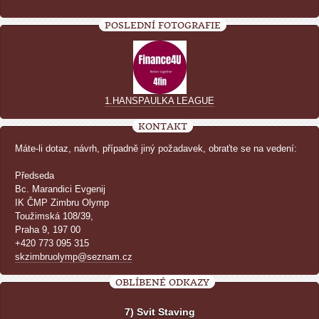
POSLEDNÍ FOTOGRAFIE
1.HANSPAULKA LEAGUE
KONTAKT
Máte-li dotaz, návrh, případně jiný požadavek, obraťte se na vedení:
Předseda
Bc. Marandici Evgenij
IK ČMP Zimbru Olymp
Toužimská 108/39,
Praha 9, 197 00
+420 773 095 315
skzimbruolymp@seznam.cz
OBLÍBENÉ ODKAZY
7) Svit Staving