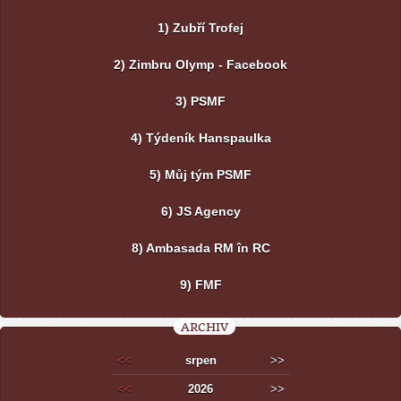
1) Zubří Trofej
2) Zimbru Olymp - Facebook
3) PSMF
4) Týdeník Hanspaulka
5) Můj tým PSMF
6) JS Agency
8) Ambasada RM în RC
9) FMF
ARCHIV
<<
srpen
>>
<<
2026
>>