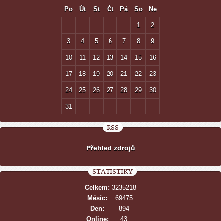
Po
Út
St
Čt
Pá
So
Ne
1
2
3
4
5
6
7
8
9
10
11
12
13
14
15
16
17
18
19
20
21
22
23
24
25
26
27
28
29
30
31
RSS
Přehled zdrojů
STATISTIKY
Celkem:
3235218
Měsíc:
69475
Den:
894
Online:
43