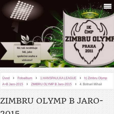
›
›
›
Úvod
Fotoalbum
1.HANSPAULKA LEAGUE
h) Zimbru Olymp
›
›
A+B Jaro-2015
ZIMBRU OLYMP B Jaro-2015
4. Botnari Mihail
ZIMBRU OLYMP B JARO-
2015