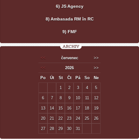
6) JS Agency
8) Ambasada RM în RC
9) FMF
ARCHIV
<<
červenec
>>
<<
2026
>>
Po
Út
St
Čt
Pá
So
Ne
1
2
3
4
5
6
7
8
9
10
11
12
13
14
15
16
17
18
19
20
21
22
23
24
25
26
27
28
29
30
31