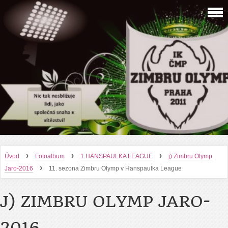
›
›
›
Úvod
Fotoalbum
1.HANSPAULKA LEAGUE
j) Zimbru Olymp
›
Jaro-2016
11. sezona Zimbru Olymp v Hanspaulka League
J) ZIMBRU OLYMP JARO-
2016