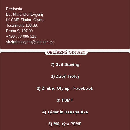
Předseda
Bc. Marandici Evgenij
IK ČMP Zimbru Olymp
Toužimská 108/39,
Praha 9, 197 00
+420 773 095 315
skzimbruolymp@seznam.cz
OBLÍBENÉ ODKAZY
7) Svit Staving
1) Zubří Trofej
2) Zimbru Olymp - Facebook
3) PSMF
4) Týdeník Hanspaulka
5) Můj tým PSMF