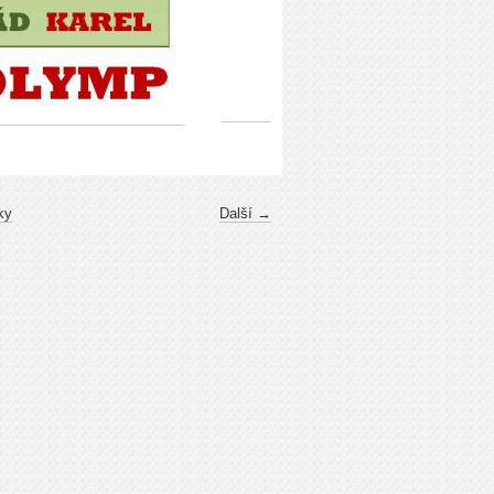
ky
Další →