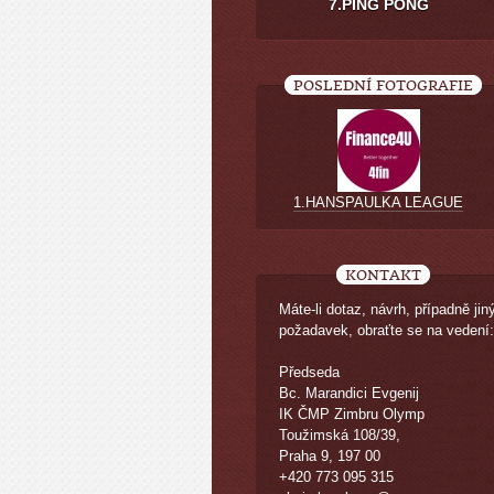
7.PING PONG
POSLEDNÍ FOTOGRAFIE
1.HANSPAULKA LEAGUE
KONTAKT
Máte-li dotaz, návrh, případně jin
požadavek, obraťte se na vedení:
Předseda
Bc. Marandici Evgenij
IK ČMP Zimbru Olymp
Toužimská 108/39,
Praha 9, 197 00
+420 773 095 315