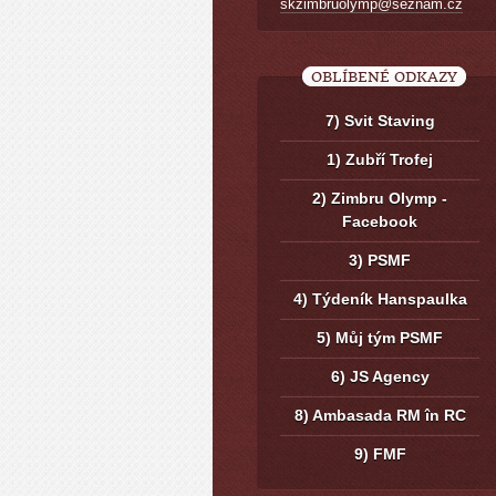
skzimbruolymp@seznam.cz
OBLÍBENÉ ODKAZY
7) Svit Staving
1) Zubří Trofej
2) Zimbru Olymp -
Facebook
3) PSMF
4) Týdeník Hanspaulka
5) Můj tým PSMF
6) JS Agency
8) Ambasada RM în RC
9) FMF