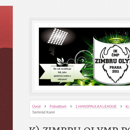
›
›
›
Úvod
Fotoalbum
1.HANSPAULKA LEAGUE
k)
Semirád Karel