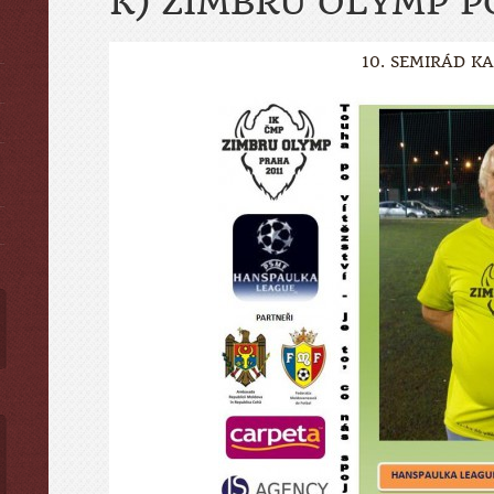
K) ZIMBRU OLYMP P
10. SEMIRÁD K
ы