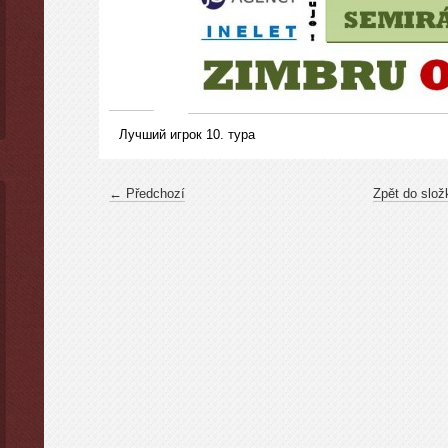
Лучший игрок 10. тура
← Předchozí
Zpět do slož