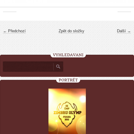
← Předchozí
Zpět do složky
Další →
VYHLEDÁVÁNÍ
PORTRÉT