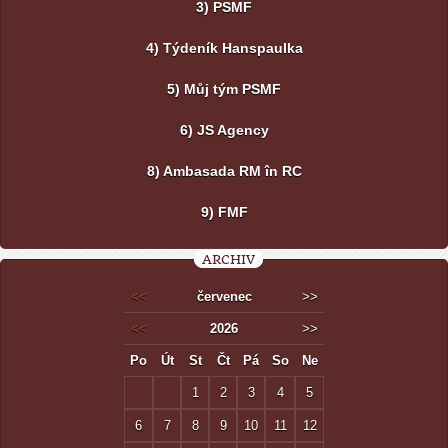
3) PSMF
4) Týdeník Hanspaulka
5) Můj tým PSMF
6) JS Agency
8) Ambasada RM în RC
9) FMF
ARCHIV
<<
červenec
>>
<<
2026
>>
Po
Út
St
Čt
Pá
So
Ne
1
2
3
4
5
6
7
8
9
10
11
12