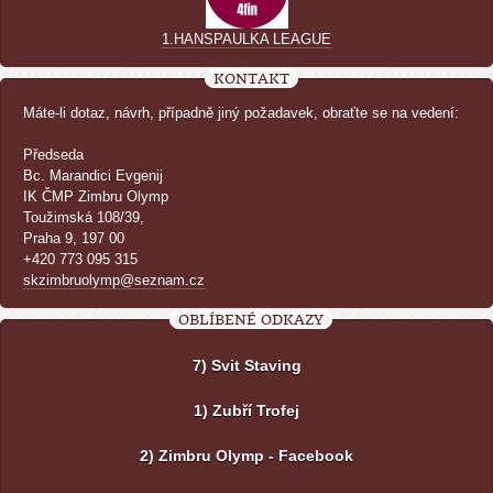
1.HANSPAULKA LEAGUE
KONTAKT
Máte-li dotaz, návrh, případně jiný požadavek, obraťte se na vedení:
Předseda
Bc. Marandici Evgenij
IK ČMP Zimbru Olymp
Toužimská 108/39,
Praha 9, 197 00
+420 773 095 315
skzimbruolymp@seznam.cz
OBLÍBENÉ ODKAZY
7) Svit Staving
1) Zubří Trofej
2) Zimbru Olymp - Facebook