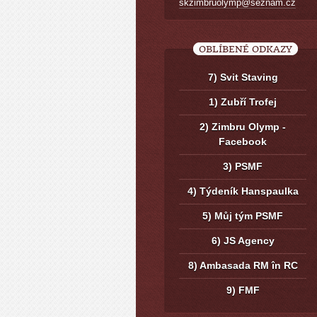
skzimbruolymp@seznam.cz
OBLÍBENÉ ODKAZY
7) Svit Staving
1) Zubří Trofej
2) Zimbru Olymp -
Facebook
3) PSMF
4) Týdeník Hanspaulka
5) Můj tým PSMF
6) JS Agency
8) Ambasada RM în RC
9) FMF