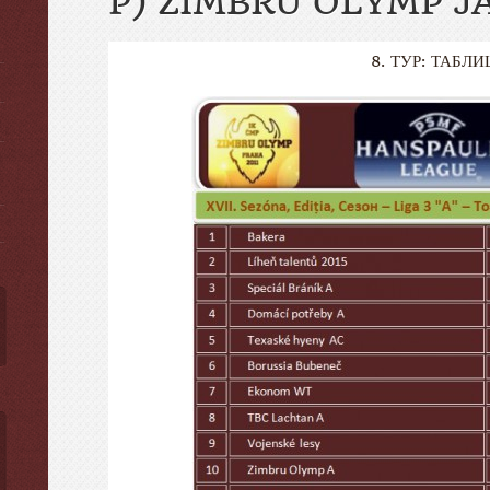
P) ZIMBRU OLYMP J
8. ТУР: ТАБЛИ
ы