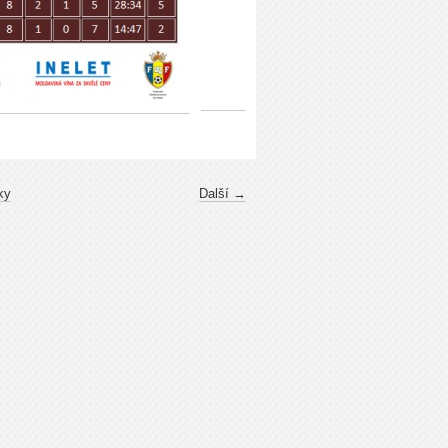
ky
Další →