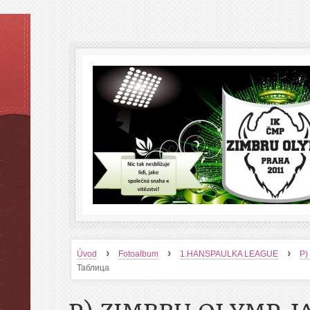
›
›
›
Úvod
Fotoalbum
1.HANSPAULKA LEAGUE
P)
Таблица