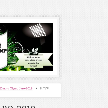
›
 Zimbru Olymp Jaro-2019
8. ТУР: