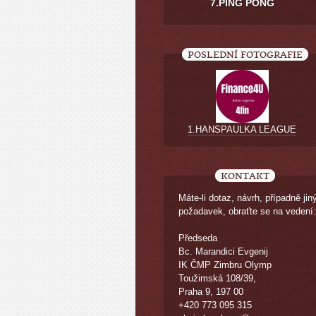
7.PING PONG
POSLEDNÍ FOTOGRAFIE
1.HANSPAULKA LEAGUE
KONTAKT
Máte-li dotaz, návrh, případně jin
požadavek, obraťte se na vedení:
Předseda
Bc. Marandici Evgenij
IK ČMP Zimbru Olymp
Toužimská 108/39,
Praha 9, 197 00
+420 773 095 315