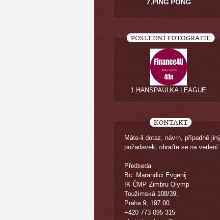
7.PING PONG
POSLEDNÍ FOTOGRAFIE
1.HANSPAULKA LEAGUE
KONTAKT
Máte-li dotaz, návrh, případně jin
požadavek, obraťte se na vedení:
Předseda
Bc. Marandici Evgenij
IK ČMP Zimbru Olymp
Toužimská 108/39,
Praha 9, 197 00
+420 773 095 315