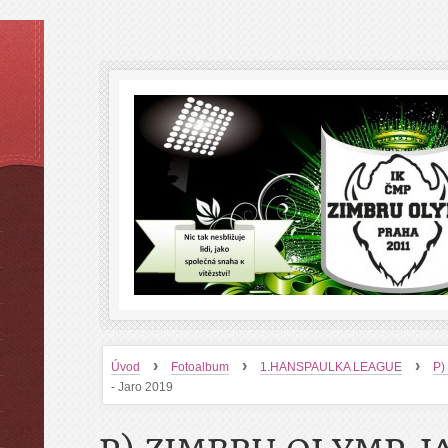
›
›
›
Úvod
Fotoalbum
1.HANSPAULKA LEAGUE
P)
- Jaro 2019