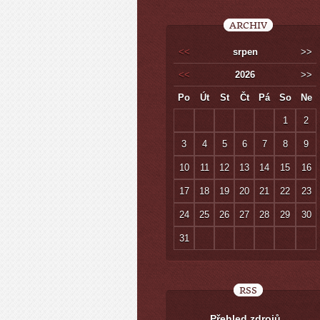
ARCHIV
<<
srpen
>>
<<
2026
>>
Po
Út
St
Čt
Pá
So
Ne
1
2
3
4
5
6
7
8
9
10
11
12
13
14
15
16
17
18
19
20
21
22
23
24
25
26
27
28
29
30
31
RSS
Přehled zdrojů