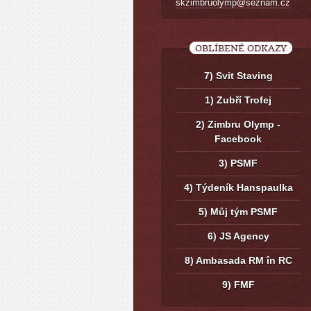
skzimbruolymp@seznam.cz
OBLÍBENÉ ODKAZY
7) Svit Staving
1) Zubří Trofej
2) Zimbru Olymp -
Facebook
3) PSMF
4) Týdeník Hanspaulka
5) Můj tým PSMF
6) JS Agency
8) Ambasada RM în RC
9) FMF