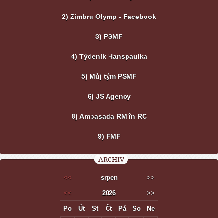
2) Zimbru Olymp - Facebook
3) PSMF
4) Týdeník Hanspaulka
5) Můj tým PSMF
6) JS Agency
8) Ambasada RM în RC
9) FMF
ARCHIV
<<
srpen
>>
<<
2026
>>
Po
Út
St
Čt
Pá
So
Ne