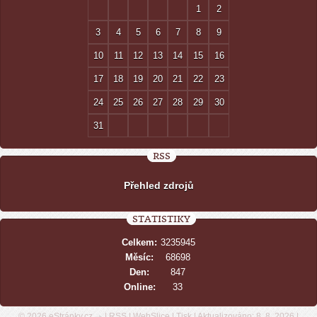
1
2
3
4
5
6
7
8
9
10
11
12
13
14
15
16
17
18
19
20
21
22
23
24
25
26
27
28
29
30
31
RSS
Přehled zdrojů
STATISTIKY
Celkem:
3235945
Měsíc:
68698
Den:
847
Online:
33
© 2026 eStránky.cz
|
RSS
|
WebSlice
|
Tisk
|
Aktualizováno: 8. 8. 2026
|