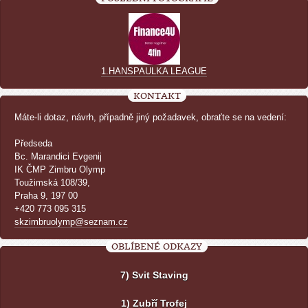
1.HANSPAULKA LEAGUE
KONTAKT
Máte-li dotaz, návrh, případně jiný požadavek, obraťte se na vedení:
Předseda
Bc. Marandici Evgenij
IK ČMP Zimbru Olymp
Toužimská 108/39,
Praha 9, 197 00
+420 773 095 315
skzimbruolymp@seznam.cz
OBLÍBENÉ ODKAZY
7) Svit Staving
1) Zubří Trofej