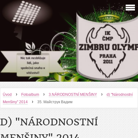
›
›
›
Úvod
Fotoalbum
3.NÁRODNOSTNÍ MENŠINY
d) "Národnostní
›
Menšiny" 2014
35. Майструк Вадим
D) "NÁRODNOSTNÍ
MENŠINY" 2014