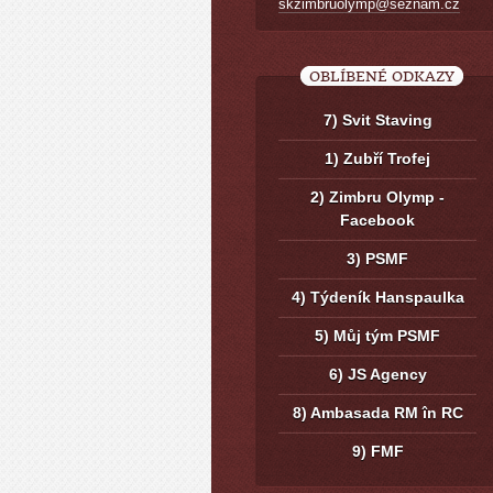
skzimbruolymp@seznam.cz
OBLÍBENÉ ODKAZY
7) Svit Staving
1) Zubří Trofej
2) Zimbru Olymp -
Facebook
3) PSMF
4) Týdeník Hanspaulka
5) Můj tým PSMF
6) JS Agency
8) Ambasada RM în RC
9) FMF