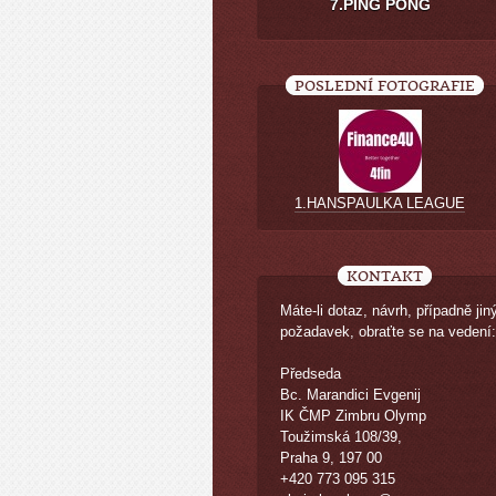
7.PING PONG
POSLEDNÍ FOTOGRAFIE
1.HANSPAULKA LEAGUE
KONTAKT
Máte-li dotaz, návrh, případně jin
požadavek, obraťte se na vedení:
Předseda
Bc. Marandici Evgenij
IK ČMP Zimbru Olymp
Toužimská 108/39,
Praha 9, 197 00
+420 773 095 315