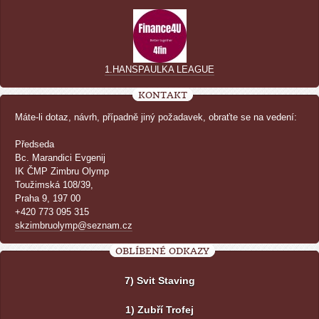
1.HANSPAULKA LEAGUE
KONTAKT
Máte-li dotaz, návrh, případně jiný požadavek, obraťte se na vedení:
Předseda
Bc. Marandici Evgenij
IK ČMP Zimbru Olymp
Toužimská 108/39,
Praha 9, 197 00
+420 773 095 315
skzimbruolymp@seznam.cz
OBLÍBENÉ ODKAZY
7) Svit Staving
1) Zubří Trofej