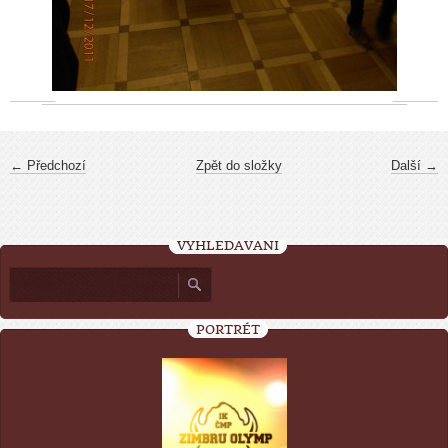
← Předchozí
Zpět do složky
Další →
VYHLEDÁVÁNÍ
PORTRÉT