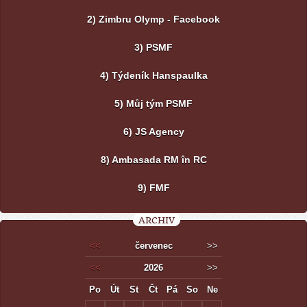
2) Zimbru Olymp - Facebook
3) PSMF
4) Týdeník Hanspaulka
5) Můj tým PSMF
6) JS Agency
8) Ambasada RM în RC
9) FMF
ARCHIV
<<
červenec
>>
<<
2026
>>
Po
Út
St
Čt
Pá
So
Ne