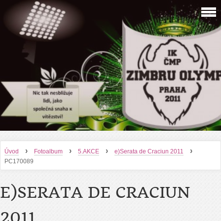
›
›
›
›
Úvod
Fotoalbum
5.AKCE
e)Serata de Craciun 2011
PC170089
E)SERATA DE CRACIUN
2011