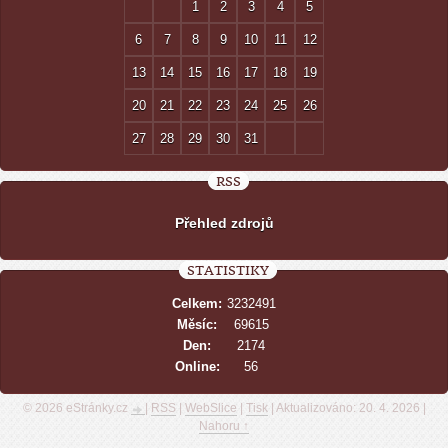
1
2
3
4
5
6
7
8
9
10
11
12
13
14
15
16
17
18
19
20
21
22
23
24
25
26
27
28
29
30
31
RSS
Přehled zdrojů
STATISTIKY
Celkem:
3232491
Měsíc:
69615
Den:
2174
Online:
56
© 2026 eStránky.cz
|
RSS
|
WebSlice
|
Tisk
|
Aktualizováno: 20. 4. 2026
|
Nahoru ↑