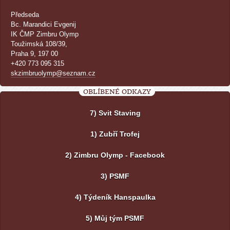
Předseda
Bc. Marandici Evgenij
IK ČMP Zimbru Olymp
Toužimská 108/39,
Praha 9, 197 00
+420 773 095 315
skzimbruolymp@seznam.cz
OBLÍBENÉ ODKAZY
7) Svit Staving
1) Zubří Trofej
2) Zimbru Olymp - Facebook
3) PSMF
4) Týdeník Hanspaulka
5) Můj tým PSMF