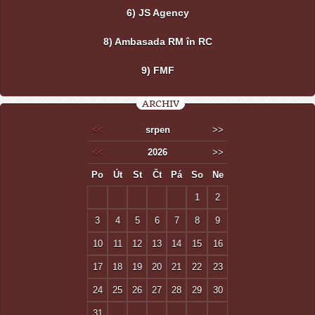
6) JS Agency
8) Ambasada RM în RC
9) FMF
ARCHIV
<<
srpen
>>
<<
2026
>>
Po
Út
St
Čt
Pá
So
Ne
1
2
3
4
5
6
7
8
9
10
11
12
13
14
15
16
17
18
19
20
21
22
23
24
25
26
27
28
29
30
31