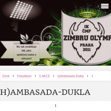
›
›
›
›
Úvod
Fotoalbum
5.AKCE
h)Ambasada-Dukla
1
H)AMBASADA-DUKLA
1