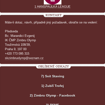
1.HANSPAULKA LEAGUE
KONTAKT
Máte-li dotaz, návrh, případně jiný požadavek, obraťte se na vedení:
Předseda
Bc. Marandici Evgenij
IK ČMP Zimbru Olymp
Toužimská 108/39,
Praha 9, 197 00
+420 773 095 315
skzimbruolymp@seznam.cz
OBLÍBENÉ ODKAZY
7) Svit Staving
1) Zubří Trofej
2) Zimbru Olymp - Facebook