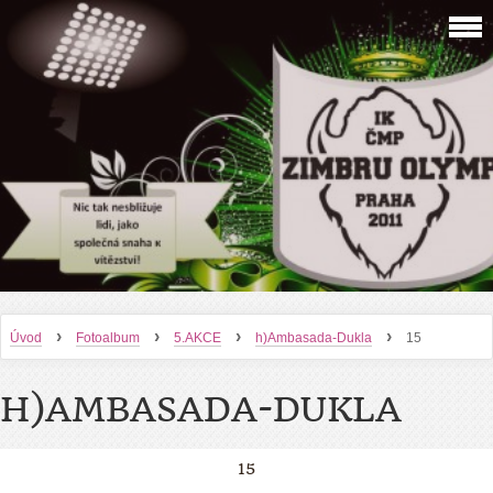
›
›
›
›
Úvod
Fotoalbum
5.AKCE
h)Ambasada-Dukla
15
H)AMBASADA-DUKLA
15