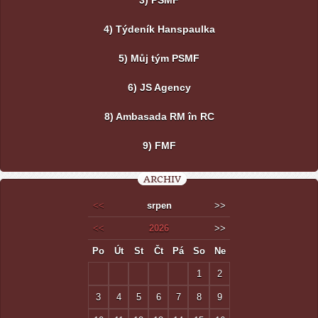
3) PSMF
4) Týdeník Hanspaulka
5) Můj tým PSMF
6) JS Agency
8) Ambasada RM în RC
9) FMF
ARCHIV
<<
srpen
>>
<<
2026
>>
Po
Út
St
Čt
Pá
So
Ne
1
2
3
4
5
6
7
8
9