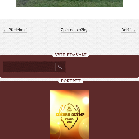
← Předchozí
Zpět do složky
Další →
VYHLEDÁVÁNÍ
PORTRÉT