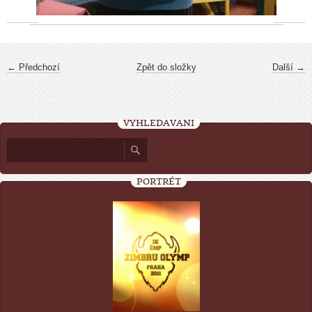
← Předchozí
Zpět do složky
Další →
VYHLEDÁVÁNÍ
PORTRÉT