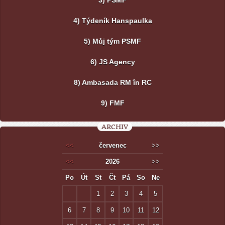
3) PSMF
4) Týdeník Hanspaulka
5) Můj tým PSMF
6) JS Agency
8) Ambasada RM în RC
9) FMF
ARCHIV
<<
červenec
>>
<<
2026
>>
Po
Út
St
Čt
Pá
So
Ne
1
2
3
4
5
6
7
8
9
10
11
12