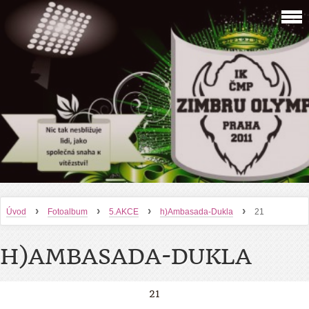
›
›
›
›
Úvod
Fotoalbum
5.AKCE
h)Ambasada-Dukla
21
H)AMBASADA-DUKLA
21