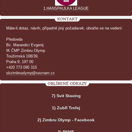
1.HANSPAULKA LEAGUE
KONTAKT
Máte-li dotaz, návrh, případně jiný požadavek, obraťte se na vedení:
Předseda
Bc. Marandici Evgenij
IK ČMP Zimbru Olymp
Toužimská 108/39,
Praha 9, 197 00
+420 773 095 315
skzimbruolymp@seznam.cz
OBLÍBENÉ ODKAZY
7) Svit Staving
1) Zubří Trofej
2) Zimbru Olymp - Facebook