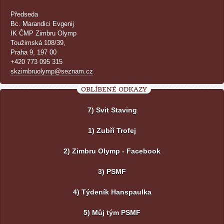
Předseda
Bc. Marandici Evgenij
IK ČMP Zimbru Olymp
Toužimská 108/39,
Praha 9, 197 00
+420 773 095 315
skzimbruolymp@seznam.cz
OBLÍBENÉ ODKAZY
7) Svit Staving
1) Zubří Trofej
2) Zimbru Olymp - Facebook
3) PSMF
4) Týdeník Hanspaulka
5) Můj tým PSMF