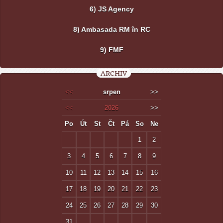
6) JS Agency
8) Ambasada RM în RC
9) FMF
ARCHIV
<<
srpen
>>
<<
2026
>>
Po
Út
St
Čt
Pá
So
Ne
1
2
3
4
5
6
7
8
9
10
11
12
13
14
15
16
17
18
19
20
21
22
23
24
25
26
27
28
29
30
31