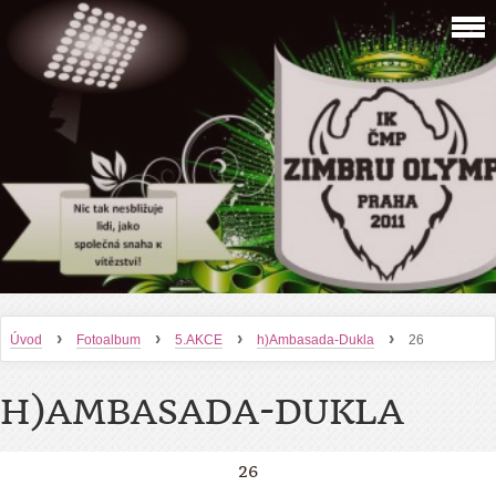
›
›
›
›
Úvod
Fotoalbum
5.AKCE
h)Ambasada-Dukla
26
H)AMBASADA-DUKLA
26