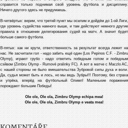
справится только поднимая свой уровень футбола и дисциплину.
Ничего другого здесь не придумаешь.
В-четвёртых: верим, что третий пункт мы осилим и дойдём до 1-ой Лиги,
где уровень судейства намного выше, и там действуют немного другие
правила в отношении делегирования судей на матч. А значит будет
больше самого футбола.
В-пятых: как ни крути, ответственность за результат всегда лежит на
нас. Не засчитали гол - надо забить ещё один (Los Pepinos C.F. - Zimbru
Olymp), играют грубо - надо ответить победным голом и победным
сэйвом (Zimbru Olymp - Rumové pralinky FC). А вот в матче с Maczlo AC,
с нашей стороны не было вмешательства Зубровой силы духа и воли.
Да, судья может быть и лось, но мы ведь Зубры!!! Поэтому, без страха
и упрёка, вперёд на футбольный Олимп! Маленькие поражения
порождают большие Победы!
Ole ole, Ole ola, Zimbru Olymp echipa mea!
Ole ole, Ole ola, Zimbru Olymp e veata mea!
KOMENTÁŘE