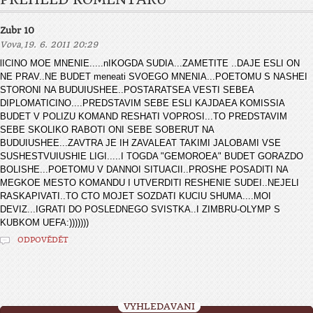
Zubr 10
,
Vova
19. 6. 2011 20:29
lICINO MOE MNENIE.....nIKOGDA SUDIA...ZAMETITE ..DAJE ESLI ON
NE PRAV..NE BUDET meneati SVOEGO MNENIA...POETOMU S NASHEI
STORONI NA BUDUIUSHEE..POSTARATSEA VESTI SEBEA
DIPLOMATICINO....PREDSTAVIM SEBE ESLI KAJDAEA KOMISSIA
BUDET V POLIZU KOMAND RESHATI VOPROSI...TO PREDSTAVIM
SEBE SKOLIKO RABOTI ONI SEBE SOBERUT NA
BUDUIUSHEE...ZAVTRA JE IH ZAVALEAT TAKIMI JALOBAMI VSE
SUSHESTVUIUSHIE LIGI.....I TOGDA "GEMOROEA" BUDET GORAZDO
BOLISHE...POETOMU V DANNOI SITUACII..PROSHE POSADITI NA
MEGKOE MESTO KOMANDU I UTVERDITI RESHENIE SUDEI..NEJELI
RASKAPIVATI..TO CTO MOJET SOZDATI KUCIU SHUMA....MOI
DEVIZ...IGRATI DO POSLEDNEGO SVISTKA..I ZIMBRU-OLYMP S
KUBKOM UEFA:)))))))
ODPOVĚDĚT
VYHLEDÁVÁNÍ