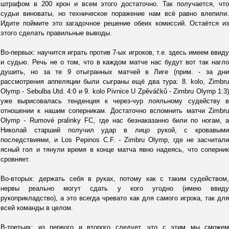
штрафом в 200 крон и всем этого достаточно. Так получается, что
судьи виноваты, но техническое поражение нам всё равно влепили.
Идите поймите это загадочное решение обeих комиссий. Остаётся из
этого сделать правильные выводы.
Во-первых: научится играть против 7-ых игроков, т.е. здесь имеем ввиду
и судью. Речь не о том, что в каждом матче нас будут вот так нагло
душить, но за те 9 отыгранных матчей в Лиге (прим. - за дни
рассмотрения аппеляции были сыграны ещё два тура: 8. kolo, Zimbru
Olymp - Sebulba Utd. 4:0 и 9. kolo Pivnice U Zpěváčků - Zimbru Olymp 1:3)
уже вырисовалась тенденция к через-чур лояльному судейству в
отношении к нашим соперникам. Достаточно вспомнить матчи Zimbru
Olymp - Rumové pralinky FC, где нас безнаказанно били по ногам, а
Николай старший получил удар в лицо рукой, с кровавыми
последствиями, и Los Pepinos C.F. - Zimbru Olymp, где не засчитали
ясный гол и тянули время в конце матча явно надеясь, что соперник
сровняет.
Во-вторых: держать себя в руках, потому как с таким судейством,
нервы реально могут сдать у кого угодно (имею ввиду
рукоприкладство), а это всегда чревато как для самого игрока, так для
всей команды в целом.
В-третьих: из первого и второго следует, что с этим мы сможем