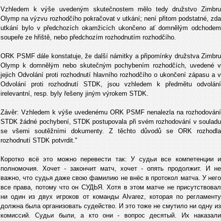
Vzhledem k výše uvedeným skutečnostem mělo tedy družstvo Zimbru
Olymp na výzvu rozhodčího pokračovat v utkání; není přitom podstatné, zda
utkání bylo v předchozích okamžicích ukončeno ať domnělým odchodem
soupeře ze hřiště, nebo předchozím rozhodnutím rozhodčího.
ORK PSMF dále konstatuje, že další námitky a připomínky družstva Zimbru
Olymp k domnělým nebo skutečným pochybením rozhodčích, uvedené v
jejich Odvolání proti rozhodnutí hlavního rozhodčího o ukončení zápasu a v
Odvolání proti rozhodnutí STDK, jsou vzhledem k předmětu odvolání
irelevantní, resp. byly řešeny jiným výrokem STDK.
Závěr: Vzhledem k výše uvedenému ORK PSMF nenalezla na rozhodování
STDK žádné pochybení, STDK postupovala při svém rozhodování v souladu
se všemi soutěžními dokumenty. Z těchto důvodů se ORK rozhodla
rozhodnutí STDK potvrdit."
Коротко всё это можно перевести так: У судьи все компетенции и
полномочия. Хочет - закончит матч, хочет - опять продолжит. И не
важно, что судья даже свою фамилию не внёс в протокол матча. У него
все права, потому что он СУДЬЯ. Хотя в этом матче не присутствовал
ни один из двух игроков от команды Alvarez, которая по регламенту
должна была организовать судейство. И это тоже не смутило ни одну из
комиссий. Судьи были, а кто они - вопрос десятый. Их наказали