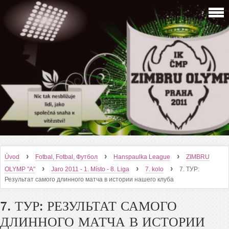
›
›
›
Úvod
Fotbal, Fotbal, Футбол
Hanspaulka League
ZIMBRU
›
›
›
OLYMP "A"
Jaro 2011 - 1. Místo - 8. Liga
7. kolo
7. ТУР:
Результат самого длинного матча в истории нашего клуба
7. ТУР: РЕЗУЛЬТАТ САМОГО
ДЛИННОГО МАТЧА В ИСТОРИИ