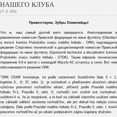
НАШЕГО КЛУБА
17. 6. 2011
Приветствуем, Зубры Олимпийцы!
Что ж, наш самый долгий матч завершился. Апелляционная и
ревизионная комиссия Пражской федерации по мини футболу (Odvolací
a revizní komise Pražského svazu malého fotbalu - ORK) подтвердила
решение Спортивно технической и дисциплинарной комиссии Пражской
федерации по мини футболу (Sportovně technické a disciplinární komise
Pražského svazu malého fotbalu - STDK). Таким образом техническое
поражение 0:6 в матче с командой Maczlo AC осталось в силе. Вот чем
обосновывается решение ORK:
"ORK OSMF konstatuje, že podle ustanovení Soutěžního řádu 5 + 1,
kapitola X., čl. 37, odst. 1) je rozhodnutí o předčasném ukončení utkání
výlučnou pravomocí rozhodčího utkání, přičemž podle Pravidel malého
fotbalu 5+1, Pravidlo 5, odst. II, rozhodčí smí změnit své rozhodnutí,
uvědomí-li si, že je nesprávné, a to buď na základě vlastního uvážení nebo
na základě sdělení asistenta rozhodčího, ale jen dokud hra nebyla znovu
zahájena. Dále podle Pravidel malého fotbalu 5+1, Pravidlo 5, odst. I, končí
pravomoc rozhodčího až po utkání podepsáním zápisu kapitány družstev.