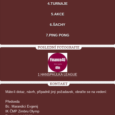
4.TURNAJE
5.AKCE
6.ŠACHY
7.PING PONG
POSLEDNÍ FOTOGRAFIE
1.HANSPAULKA LEAGUE
KONTAKT
Máte-li dotaz, návrh, případně jiný požadavek, obraťte se na vedení:
Předseda
Bc. Marandici Evgenij
IK ČMP Zimbru Olymp