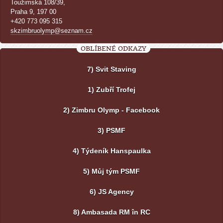
Toužimská 108/39,
Praha 9, 197 00
+420 773 095 315
skzimbruolymp@seznam.cz
OBLÍBENÉ ODKAZY
7) Svit Staving
1) Zubří Trofej
2) Zimbru Olymp - Facebook
3) PSMF
4) Týdeník Hanspaulka
5) Můj tým PSMF
6) JS Agency
8) Ambasada RM în RC