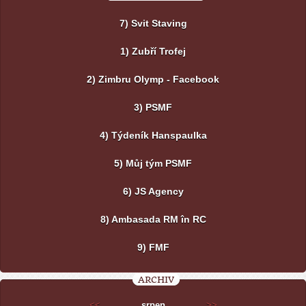
7) Svit Staving
1) Zubří Trofej
2) Zimbru Olymp - Facebook
3) PSMF
4) Týdeník Hanspaulka
5) Můj tým PSMF
6) JS Agency
8) Ambasada RM în RC
9) FMF
ARCHIV
<<
srpen
>>