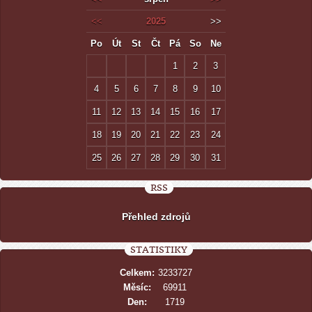
<<
2025
>>
Po
Út
St
Čt
Pá
So
Ne
1
2
3
4
5
6
7
8
9
10
11
12
13
14
15
16
17
18
19
20
21
22
23
24
25
26
27
28
29
30
31
RSS
Přehled zdrojů
STATISTIKY
Celkem:
3233727
Měsíc:
69911
Den:
1719