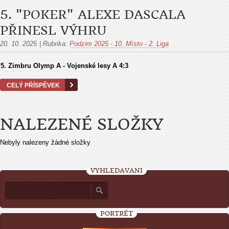
5. "POKER" ALEXE DASCALA
PŘINESL VÝHRU
20. 10. 2025
|
Rubrika:
Podzim 2025 - 10. Místo - 2. Liga
5.
Zimbru Olymp A - Vojenské lesy A
4:3
CELÝ PŘÍSPĚVEK
NALEZENÉ SLOŽKY
Nebyly nalezeny žádné složky
VYHLEDÁVÁNÍ
PORTRÉT