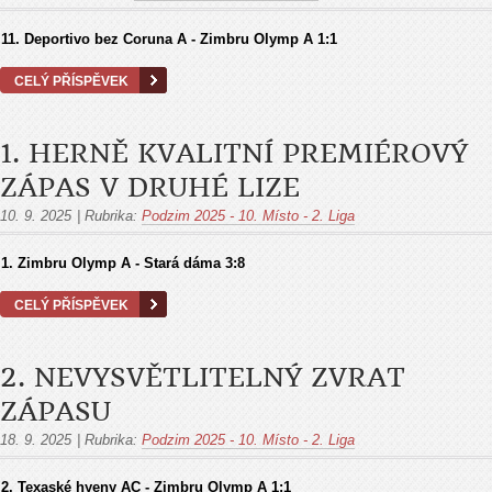
11.
Deportivo bez Coruna A - Zimbru Olymp A
1:1
CELÝ PŘÍSPĚVEK
1. HERNĚ KVALITNÍ PREMIÉROVÝ
ZÁPAS V DRUHÉ LIZE
10. 9. 2025
|
Rubrika:
Podzim 2025 - 10. Místo - 2. Liga
1.
Zimbru Olymp A - Stará dáma
3:8
CELÝ PŘÍSPĚVEK
2. NEVYSVĚTLITELNÝ ZVRAT
ZÁPASU
18. 9. 2025
|
Rubrika:
Podzim 2025 - 10. Místo - 2. Liga
2.
Texaské hyeny AC - Zimbru Olymp A
1:1