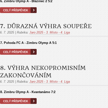
6. Zimbru Olymp A - Blázinec 2
5:2
CELÝ PŘÍSPĚVEK
7. DŮRAZNÁ VÝHRA SOUPEŘE
6. 7. 2025
|
Rubrika:
Jaro 2025 - 3. Místo - 4. Liga
7.
Pohoda FC A - Zimbru Olymp A
5:1
CELÝ PŘÍSPĚVEK
8. VÝHRA NEKOPROMISNÍM
ZAKONČOVÁNÍM
6. 7. 2025
|
Rubrika:
Jaro 2025 - 3. Místo - 4. Liga
8.
Zimbru Olymp A - Kvantanámo
7:2
CELÝ PŘÍSPĚVEK