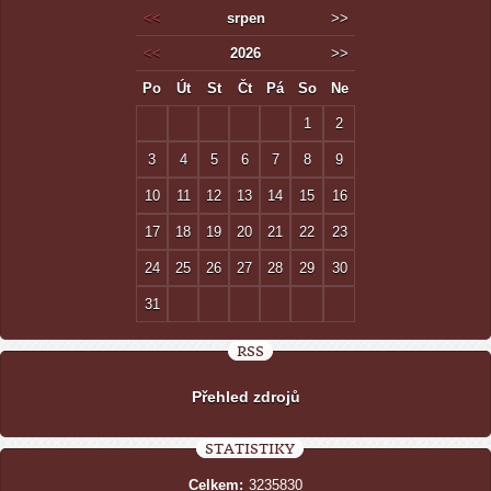
<<
srpen
>>
<<
2026
>>
Po
Út
St
Čt
Pá
So
Ne
1
2
3
4
5
6
7
8
9
10
11
12
13
14
15
16
17
18
19
20
21
22
23
24
25
26
27
28
29
30
31
RSS
Přehled zdrojů
STATISTIKY
Celkem:
3235830