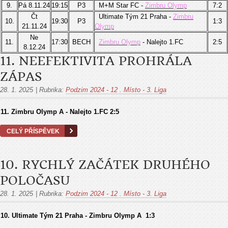
9.
Pá 8.11.24
19:15
P3
M+M Star FC -
Zimbru Olymp
7:2
Čt
Ultimate Tým 21 Praha -
Zimbru
10.
19:30
P3
1:3
21.11.24
Olymp
Ne
11.
17:30
BECH
Zimbru Olymp
- Nalejto 1.FC
2:5
8.12.24
11. NEEFEKTIVITA PROHRÁLA
ZÁPAS
28. 1. 2025
|
Rubrika:
Podzim 2024 - 12 . Místo - 3. Liga
11. Zimbru Olymp A - Nalejto 1.FC 2:5
CELÝ PŘÍSPĚVEK
10. RYCHLÝ ZAČÁTEK DRUHÉHO
POLOČASU
28. 1. 2025
|
Rubrika:
Podzim 2024 - 12 . Místo - 3. Liga
10. Ultimate Tým 21 Praha - Zimbru Olymp A 1:3