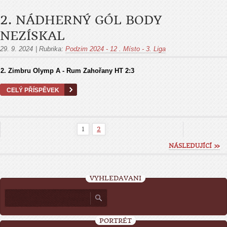
2. NÁDHERNÝ GÓL BODY
NEZÍSKAL
29. 9. 2024
|
Rubrika:
Podzim 2024 - 12 . Místo - 3. Liga
2. Zimbru Olymp A - Rum Zahořany HТ 2:3
CELÝ PŘÍSPĚVEK
1
2
NÁSLEDUJÍCÍ »
VYHLEDÁVÁNÍ
PORTRÉT