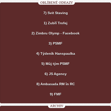
OBLÍBENÉ ODKAZY
7) Svit Staving
1) Zubří Trofej
2) Zimbru Olymp - Facebook
3) PSMF
4) Týdeník Hanspaulka
5) Můj tým PSMF
6) JS Agency
8) Ambasada RM în RC
9) FMF
ARCHIV