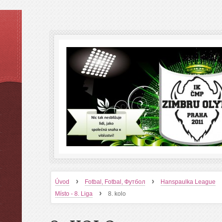
›
›
Úvod
Fotbal, Fotbal, Футбол
Hanspaulka League
›
Místo - 8. Liga
8. kolo