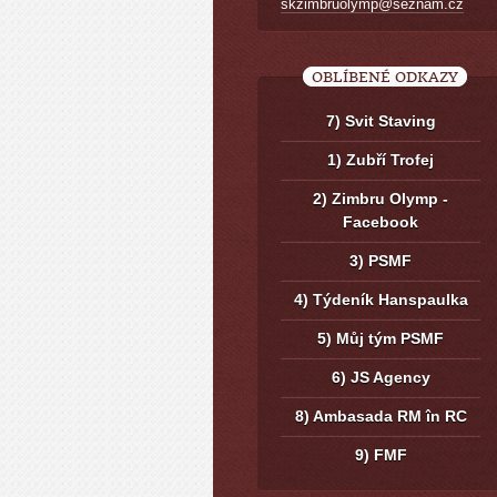
skzimbruolymp@seznam.cz
OBLÍBENÉ ODKAZY
7) Svit Staving
1) Zubří Trofej
2) Zimbru Olymp -
Facebook
3) PSMF
4) Týdeník Hanspaulka
5) Můj tým PSMF
6) JS Agency
8) Ambasada RM în RC
9) FMF