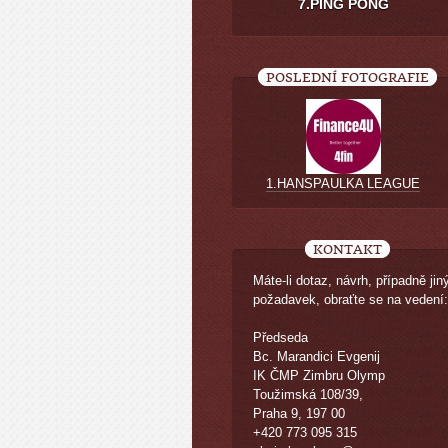
7.PING PONG
POSLEDNÍ FOTOGRAFIE
1.HANSPAULKA LEAGUE
KONTAKT
Máte-li dotaz, návrh, případně jin
požadavek, obraťte se na vedení:
Předseda
Bc. Marandici Evgenij
IK ČMP Zimbru Olymp
Toužimská 108/39,
Praha 9, 197 00
+420 773 095 315