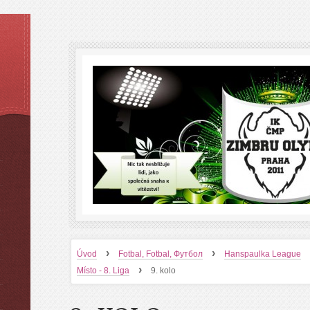
›
›
Úvod
Fotbal, Fotbal, Футбол
Hanspaulka League
›
Místo - 8. Liga
9. kolo