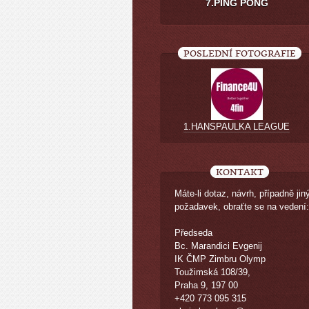
7.PING PONG
POSLEDNÍ FOTOGRAFIE
1.HANSPAULKA LEAGUE
KONTAKT
Máte-li dotaz, návrh, případně jin
požadavek, obraťte se na vedení:
Předseda
Bc. Marandici Evgenij
IK ČMP Zimbru Olymp
Toužimská 108/39,
Praha 9, 197 00
+420 773 095 315