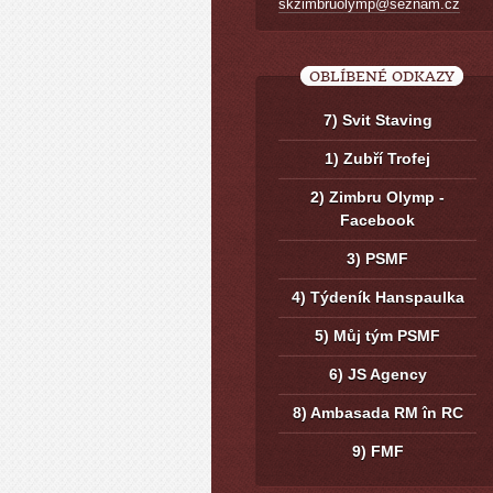
skzimbruolymp@seznam.cz
OBLÍBENÉ ODKAZY
7) Svit Staving
1) Zubří Trofej
2) Zimbru Olymp -
Facebook
3) PSMF
4) Týdeník Hanspaulka
5) Můj tým PSMF
6) JS Agency
8) Ambasada RM în RC
9) FMF