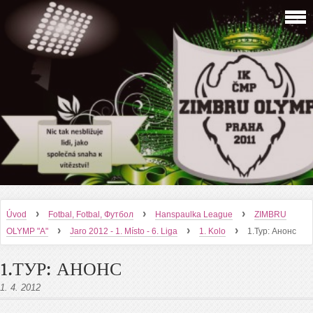
›
›
›
Úvod
Fotbal, Fotbal, Футбол
Hanspaulka League
ZIMBRU
›
›
›
OLYMP "A"
Jaro 2012 - 1. Místo - 6. Liga
1. Kolo
1.Тур: Анонс
1.ТУР: АНОНС
1. 4. 2012