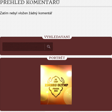
PŘEHLED KOMENTÁŘŮ
Zatím nebyl vložen žádný komentář
VYHLEDÁVÁNÍ
PORTRÉT