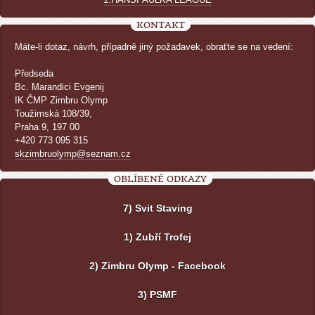
KONTAKT
Máte-li dotaz, návrh, případně jiný požadavek, obraťte se na vedení:
Předseda
Bc. Marandici Evgenij
IK ČMP Zimbru Olymp
Toužimská 108/39,
Praha 9, 197 00
+420 773 095 315
skzimbruolymp@seznam.cz
OBLÍBENÉ ODKAZY
7) Svit Staving
1) Zubří Trofej
2) Zimbru Olymp - Facebook
3) PSMF