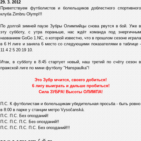
29. 3. 2012
Приветствуем футболистов и болельщиков доблестного спортивного
клуба Zimbru Olymp!!!
По долгой зимней паузе Зубры Олимпийцы снова рвутся в бой. Уже в
эту субботу, с утра пораньше, нас ждёт команда под энергичным
названием GoGo 1.NC, о которой известно, что в прошлом сезоне играла
в 6 H лиге и заняла 6 место со следующими показателями в таблице -
11 4 2 5 20:19 10.
Итак, в субботу в 8:45 стартует новый, наш третий по счёту сезон в
пражской лиге по мини футболу "Hanspaulka"!
Это Зубр мчится, своего добиться!
6 лигу выиграть и дальше пробиться!
Сила ЗУБРА! Высоты ОЛИМПА!
П.С. К футболистам и болельщикам убедительная просьба - быть ровно
в 8:00 в парке у станции метро Vysočanská.
П.С. П.С. Без опозданий!
П.С. П.С. П.С. Без опозданий!!
П.С. П.С. П.С. П.С. Без опозданий!!!