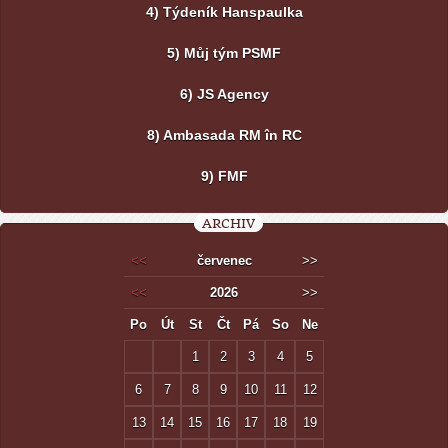
4) Týdeník Hanspaulka
5) Můj tým PSMF
6) JS Agency
8) Ambasada RM în RC
9) FMF
ARCHIV
<<
červenec
>>
<<
2026
>>
Po
Út
St
Čt
Pá
So
Ne
1
2
3
4
5
6
7
8
9
10
11
12
13
14
15
16
17
18
19