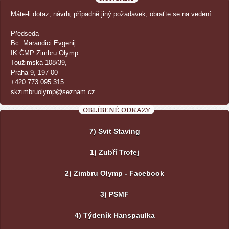
Máte-li dotaz, návrh, případně jiný požadavek, obraťte se na vedení:
Předseda
Bc. Marandici Evgenij
IK ČMP Zimbru Olymp
Toužimská 108/39,
Praha 9, 197 00
+420 773 095 315
skzimbruolymp@seznam.cz
OBLÍBENÉ ODKAZY
7) Svit Staving
1) Zubří Trofej
2) Zimbru Olymp - Facebook
3) PSMF
4) Týdeník Hanspaulka