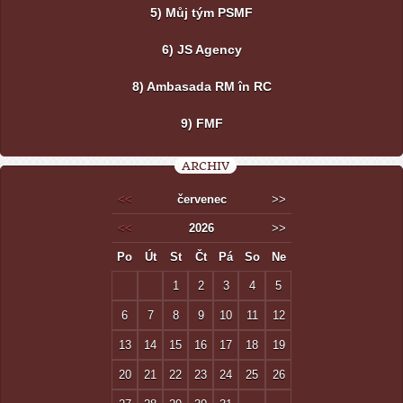
5) Můj tým PSMF
6) JS Agency
8) Ambasada RM în RC
9) FMF
ARCHIV
<<
červenec
>>
<<
2026
>>
Po
Út
St
Čt
Pá
So
Ne
1
2
3
4
5
6
7
8
9
10
11
12
13
14
15
16
17
18
19
20
21
22
23
24
25
26