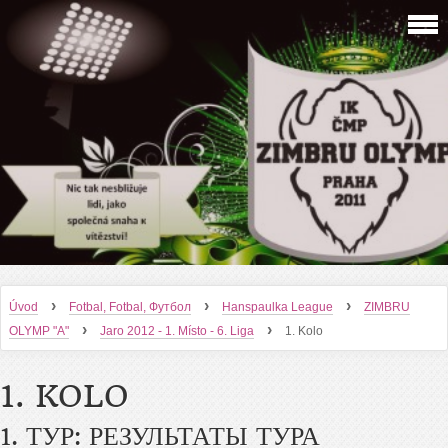
›
›
›
Úvod
Fotbal, Fotbal, Футбол
Hanspaulka League
ZIMBRU
›
›
OLYMP "A"
Jaro 2012 - 1. Místo - 6. Liga
1. Kolo
1. KOLO
1. ТУР: РЕЗУЛЬТАТЫ ТУРА