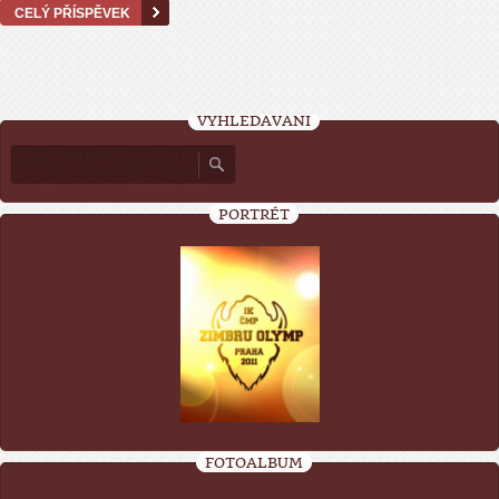
CELÝ PŘÍSPĚVEK
VYHLEDÁVÁNÍ
PORTRÉT
FOTOALBUM