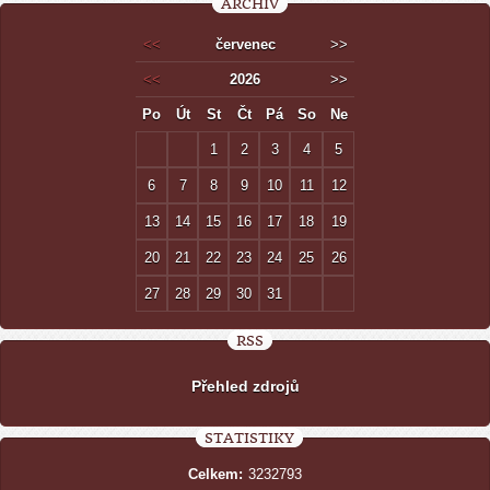
ARCHIV
<<
červenec
>>
<<
2026
>>
Po
Út
St
Čt
Pá
So
Ne
1
2
3
4
5
6
7
8
9
10
11
12
13
14
15
16
17
18
19
20
21
22
23
24
25
26
27
28
29
30
31
RSS
Přehled zdrojů
STATISTIKY
Celkem:
3232793