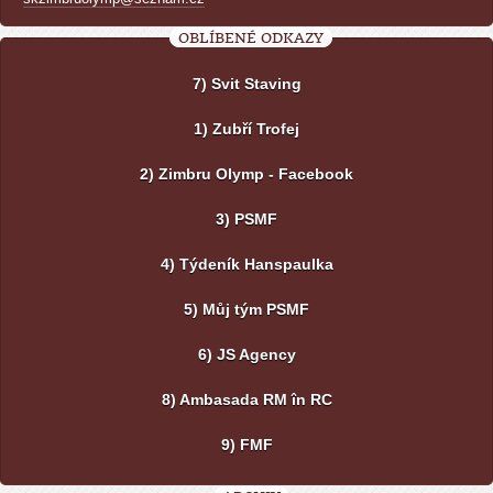
OBLÍBENÉ ODKAZY
7) Svit Staving
1) Zubří Trofej
2) Zimbru Olymp - Facebook
3) PSMF
4) Týdeník Hanspaulka
5) Můj tým PSMF
6) JS Agency
8) Ambasada RM în RC
9) FMF