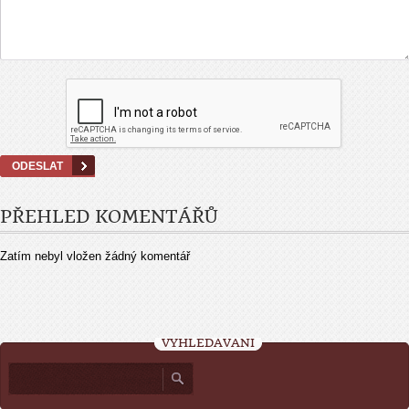
PŘEHLED KOMENTÁŘŮ
Zatím nebyl vložen žádný komentář
VYHLEDÁVÁNÍ