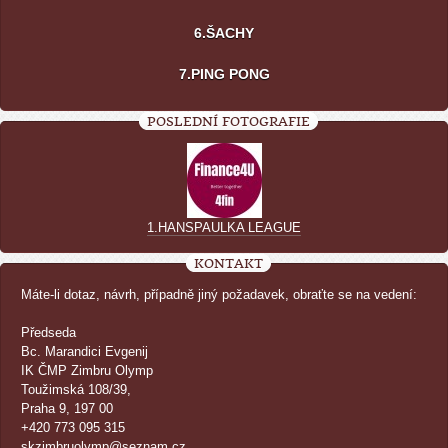
6.ŠACHY
7.PING PONG
POSLEDNÍ FOTOGRAFIE
1.HANSPAULKA LEAGUE
KONTAKT
Máte-li dotaz, návrh, případně jiný požadavek, obraťte se na vedení:
Předseda
Bc. Marandici Evgenij
IK ČMP Zimbru Olymp
Toužimská 108/39,
Praha 9, 197 00
+420 773 095 315
skzimbruolymp@seznam.cz