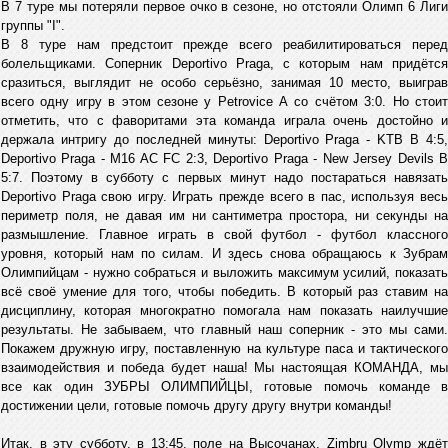
В 7 туре мы потеряли первое очко в сезоне, но отстояли Олимп 6 Лиги
группы "I".
В 8 туре нам предстоит прежде всего реабилитироваться перед
болельщиками. Соперник Deportivo Praga, с которым нам придётся
сразиться, выглядит не особо серьёзно, занимая 10 место, выиграв
всего одну игру в этом сезоне у Petrovice А со счётом 3:0. Но стоит
отметить, что с фаворитами эта команда играла очень достойно и
держала интригу до последней минуты: Deportivo Praga - KTB B 4:5,
Deportivo Praga - M16 AC FC 2:3, Deportivo Praga - New Jersey Devils B
5:7. Поэтому в субботу с первых минут надо постараться навязать
Deportivo Praga свою игру. Играть прежде всего в пас, используя весь
периметр поля, не давая им ни сантиметра простора, ни секунды на
размышление. Главное играть в свой футбол - футбол классного
уровня, который нам по силам. И здесь снова обращаюсь к Зубрам
Олимпийцам - нужно собраться и выложить максимум усилий, показать
всё своё умение для того, чтобы победить. В который раз ставим на
дисциплину, которая многократно помогала нам показать наилучшие
результаты. Не забываем, что главный наш соперник - это мы сами.
Покажем дружную игру, поставленную на культуре паса и тактического
взаимодействия и победа будет наша! Мы настоящая КОМАНДА, мы
все как один ЗУБРЫ ОЛИМПИЙЦЫ, готовые помочь команде в
достижении цели, готовые помочь другу другу внутри команды!
Итак, в эту субботу, в 13:45, поле на Высочанах, Zimbru Olymp ждёт