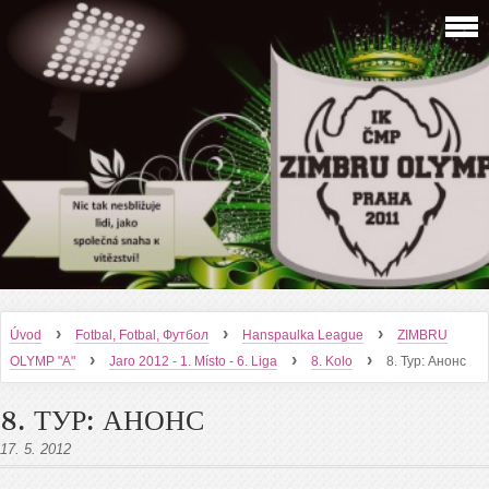
›
›
›
Úvod
Fotbal, Fotbal, Футбол
Hanspaulka League
ZIMBRU
›
›
›
OLYMP "A"
Jaro 2012 - 1. Místo - 6. Liga
8. Kolo
8. Тур: Анонс
8. ТУР: АНОНС
17. 5. 2012