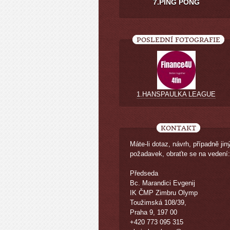
7.PING PONG
POSLEDNÍ FOTOGRAFIE
1.HANSPAULKA LEAGUE
KONTAKT
Máte-li dotaz, návrh, případně jin
požadavek, obraťte se na vedení:
Předseda
Bc. Marandici Evgenij
IK ČMP Zimbru Olymp
Toužimská 108/39,
Praha 9, 197 00
+420 773 095 315