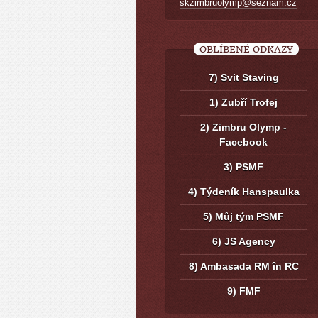
skzimbruolymp@seznam.cz
OBLÍBENÉ ODKAZY
7) Svit Staving
1) Zubří Trofej
2) Zimbru Olymp -
Facebook
3) PSMF
4) Týdeník Hanspaulka
5) Můj tým PSMF
6) JS Agency
8) Ambasada RM în RC
9) FMF