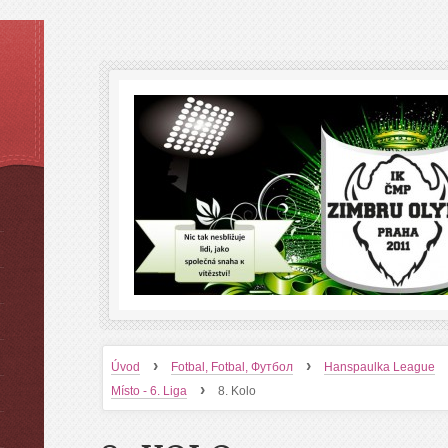
›
›
Úvod
Fotbal, Fotbal, Футбол
Hanspaulka League
›
Místo - 6. Liga
8. Kolo