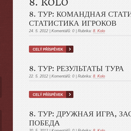
8. KOLO
8. ТУР: КОМАНДНАЯ СТАТ
СТАТИСТИКА ИГРОКОВ
24. 5. 2012
|
Komentářů:
0
|
Rubrika:
8. Kolo
ы
CELÝ PŘÍSPĚVEK
8. ТУР: РЕЗУЛЬТАТЫ ТУРА
22. 5. 2012
|
Komentářů:
0
|
Rubrika:
8. Kolo
CELÝ PŘÍSPĚVEK
8. ТУР: ДРУЖНАЯ ИГРА, 
ПОБЕДA
20. 5. 2012
|
Komentářů:
0
|
Rubrika:
8. Kolo