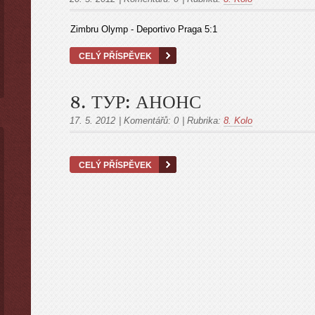
Zimbru Olymp - Deportivo Praga 5:1
CELÝ PŘÍSPĚVEK
8. ТУР: АНОНС
17. 5. 2012
|
Komentářů:
0
|
Rubrika:
8. Kolo
CELÝ PŘÍSPĚVEK