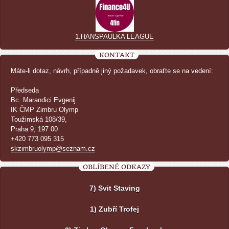
1.HANSPAULKA LEAGUE
KONTAKT
Máte-li dotaz, návrh, případně jiný požadavek, obraťte se na vedení:
Předseda
Bc. Marandici Evgenij
IK ČMP Zimbru Olymp
Toužimská 108/39,
Praha 9, 197 00
+420 773 095 315
skzimbruolymp@seznam.cz
OBLÍBENÉ ODKAZY
7) Svit Staving
1) Zubří Trofej