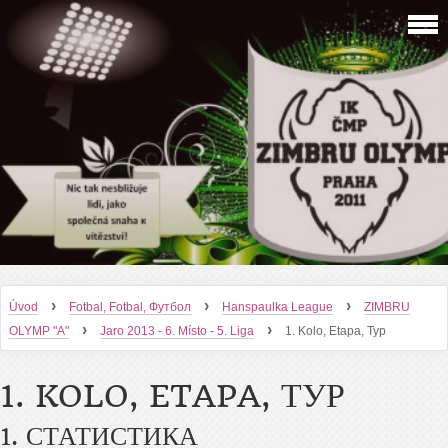
›
›
›
Úvod
Fotbal, Fotbal, Футбол
Hanspaulka League
ZIMBRU
›
›
OLYMP "A"
Jaro 2013 - 6. Místo - 5. Liga
1. Kolo, Etapa, Тур
1. KOLO, ETAPA, ТУР
1. СТАТИСТИКА