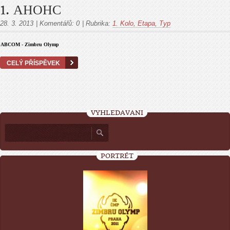
1. АНОНС
28. 3. 2013
|
Komentářů:
0
|
Rubrika:
1. Kolo, Etapa, Тур
ABCOM
-
Zimbru Olymp
CELÝ PŘÍSPĚVEK
VYHLEDÁVÁNÍ
PORTRÉT