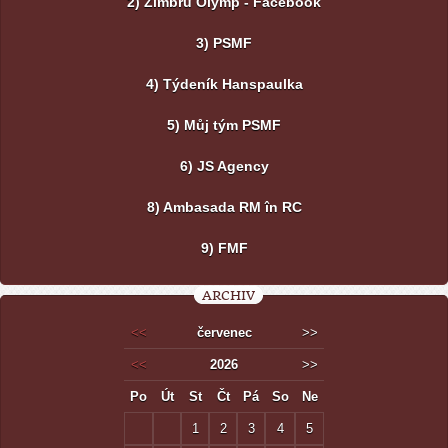
2) Zimbru Olymp - Facebook
3) PSMF
4) Týdeník Hanspaulka
5) Můj tým PSMF
6) JS Agency
8) Ambasada RM în RC
9) FMF
ARCHIV
<<
červenec
>>
<<
2026
>>
Po
Út
St
Čt
Pá
So
Ne
1
2
3
4
5