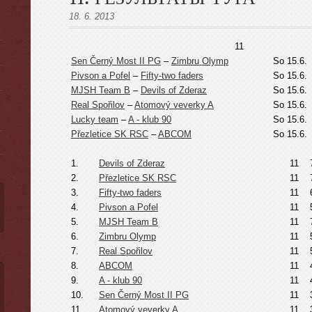
18. 6. 2013
11
Sen Černý Most II PG
–
Zimbru Olymp
So 15.6.
Pivson a Pofel
–
Fifty-two faders
So 15.6.
ы
MJSH Team B
–
Devils of Zderaz
So 15.6.
Real Spořilov
–
Atomový veverky A
So 15.6.
Lucky team
–
A - klub 90
So 15.6.
Přezletice SK RSC
–
ABCOM
So 15.6.
1.
Devils of Zderaz
11
2.
Přezletice SK RSC
11
3.
Fifty-two faders
11
4.
Pivson a Pofel
11
5.
MJSH Team B
11
6.
Zimbru Olymp
11
7.
Real Spořilov
11
8.
ABCOM
11
9.
A - klub 90
11
10.
Sen Černý Most II PG
11
11.
Atomový veverky A
11