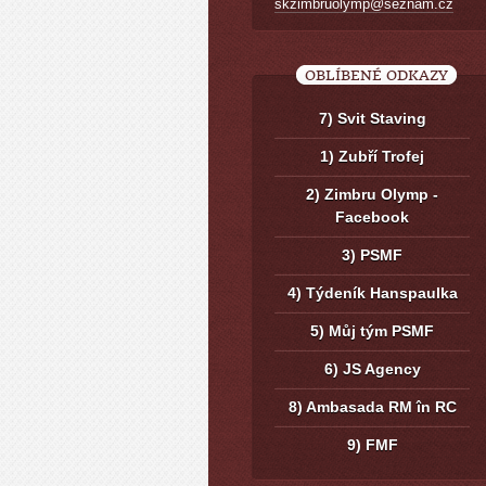
skzimbruolymp@seznam.cz
OBLÍBENÉ ODKAZY
7) Svit Staving
1) Zubří Trofej
2) Zimbru Olymp -
Facebook
3) PSMF
4) Týdeník Hanspaulka
5) Můj tým PSMF
6) JS Agency
8) Ambasada RM în RC
9) FMF