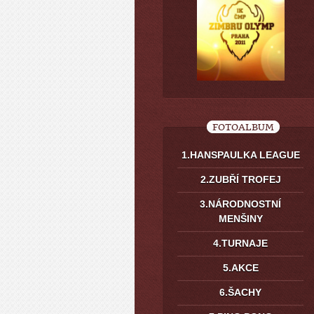
FOTOALBUM
1.HANSPAULKA LEAGUE
2.ZUBŘÍ TROFEJ
3.NÁRODNOSTNÍ
MENŠINY
4.TURNAJE
5.AKCE
6.ŠACHY