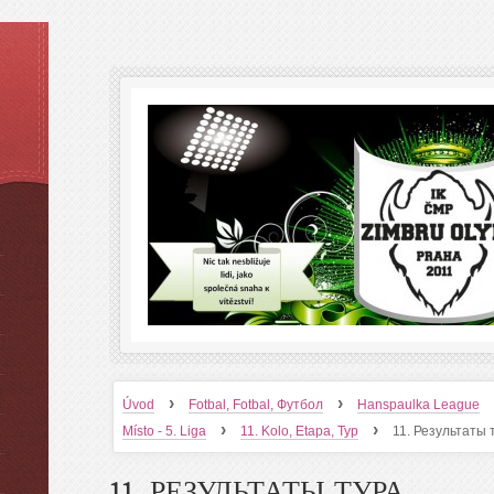
›
›
Úvod
Fotbal, Fotbal, Футбол
Hanspaulka League
›
›
Místo - 5. Liga
11. Kolo, Etapa, Тур
11. Результаты 
11. РЕЗУЛЬТАТЫ ТУРА