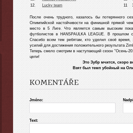
12.
Lucky team
11
После очень трудного, казалось бы потерянного се
Олимпийской настойчивости на финишной прямой чемп
место в 5 Лиге. Что является самым высоким пока
футболистов в HANSPAULKA LEAGUE. В прошлом сез
Спасибо всем тем ребятам, кто уделил своё время,
усилий для достижения положительного результата Zimb
Теперь смело смотрим в наступающий сезон "Осень-20
цели!
Это Зубр мчится, скоро в
Взят был темп убойный на Ол
KOMENTÁŘE
Jméno:
Nadpi
Text: