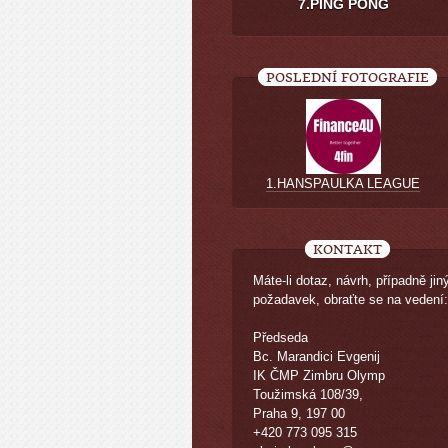
7.PING PONG
POSLEDNÍ FOTOGRAFIE
1.HANSPAULKA LEAGUE
KONTAKT
Máte-li dotaz, návrh, případně jin
požadavek, obraťte se na vedení:
Předseda
Bc. Marandici Evgenij
IK ČMP Zimbru Olymp
Toužimská 108/39,
Praha 9, 197 00
+420 773 095 315