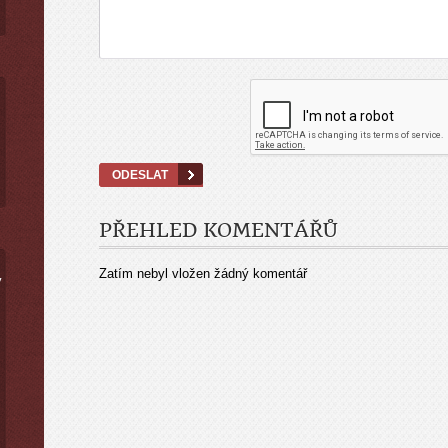
PŘEHLED KOMENTÁŘŮ
Zatím nebyl vložen žádný komentář
ý