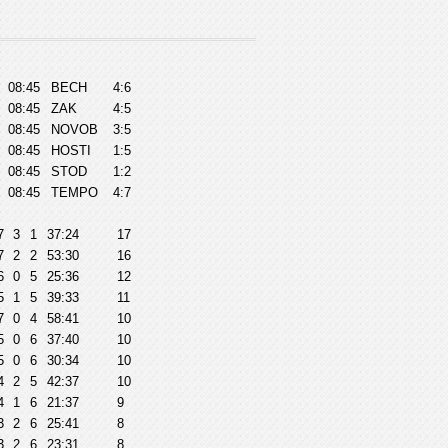
08:45
BECH
4:6
08:45
ZAK
4:5
08:45
NOVOB
3:5
08:45
HOSTI
1:5
08:45
STOD
1:2
08:45
TEMPO
4:7
7
3
1
37:24
17
7
2
2
53:30
16
6
0
5
25:36
12
5
1
5
39:33
11
7
0
4
58:41
10
5
0
6
37:40
10
5
0
6
30:34
10
4
2
5
42:37
10
4
1
6
21:37
9
3
2
6
25:41
8
3
2
6
23:31
8