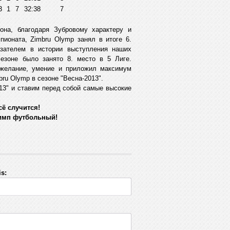
3
1
7
32:38
7
зона, благодаря Зубровому характеру и
ионата, Zimbru Olymp занял в итоге 6.
зателем в истории выступления наших
оне было занято 8. место в 5 Лиге.
 желание, умение и приложил максимум
ru Olymp в сезоне "Весна-2013".
13" и ставим перед собой самые высокие
сё случится!
имп футбольный!
s: