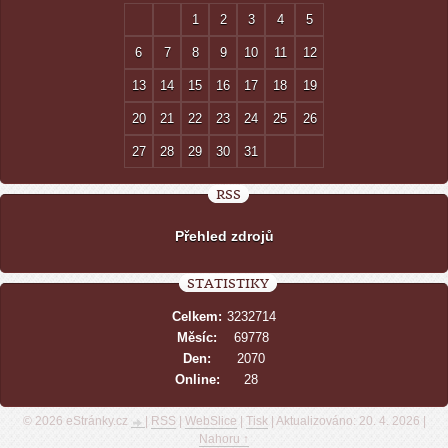
1
2
3
4
5
6
7
8
9
10
11
12
13
14
15
16
17
18
19
20
21
22
23
24
25
26
27
28
29
30
31
RSS
Přehled zdrojů
STATISTIKY
Celkem:
3232714
Měsíc:
69778
Den:
2070
Online:
28
© 2026 eStránky.cz
|
RSS
|
WebSlice
|
Tisk
|
Aktualizováno: 20. 4. 2026
|
Nahoru ↑