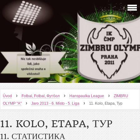
›
›
›
Úvod
Fotbal, Fotbal, Футбол
Hanspaulka League
ZIMBRU
›
›
OLYMP "A"
Jaro 2013 - 6. Místo - 5. Liga
11. Kolo, Etapa, Тур
11. KOLO, ETAPA, ТУР
11. СТАТИСТИКА