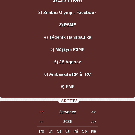
1) Zubří Trofej
2) Zimbru Olymp - Facebook
3) PSMF
4) Týdeník Hanspaulka
5) Můj tým PSMF
6) JS Agency
8) Ambasada RM în RC
9) FMF
ARCHIV
<<
červenec
>>
<<
2026
>>
Po
Út
St
Čt
Pá
So
Ne