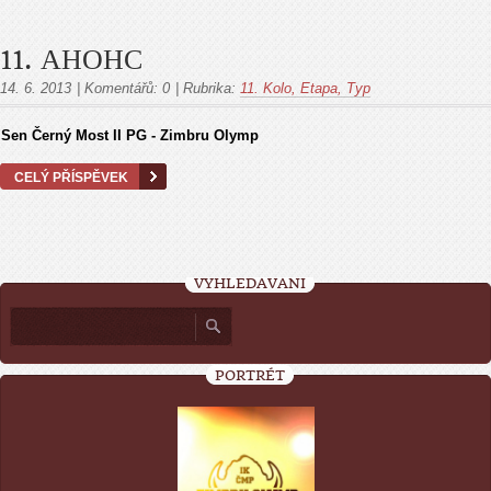
11. АНОНС
14. 6. 2013
|
Komentářů:
0
|
Rubrika:
11. Kolo, Etapa, Тур
Sen Černý Most II PG - Zimbru Olymp
CELÝ PŘÍSPĚVEK
VYHLEDÁVÁNÍ
PORTRÉT