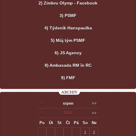
2) Zimbru Olymp - Facebook
3) PSMF
4) Týdeník Hanspaulka
5) Můj tým PSMF
6) JS Agency
8) Ambasada RM în RC
9) FMF
ARCHIV
<<
srpen
>>
<<
2026
>>
Po
Út
St
Čt
Pá
So
Ne
1
2