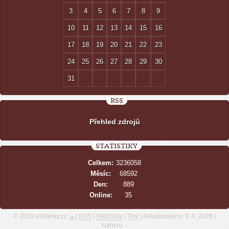
3
4
5
6
7
8
9
10
11
12
13
14
15
16
17
18
19
20
21
22
23
24
25
26
27
28
29
30
31
RSS
Přehled zdrojů
STATISTIKY
Celkem:
3236058
Měsíc:
68592
Den:
889
Online:
35
© 2026 eStránky.cz
|
RSS
|
WebSlice
|
Tisk
|
Aktualizováno: 9. 8. 2026
|
Nahoru ↑