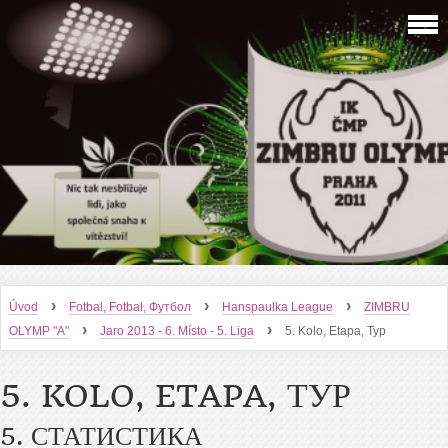
›
›
›
Úvod
Fotbal, Fotbal, Футбол
Hanspaulka League
ZIMBRU
›
›
OLYMP "A"
Jaro 2013 - 6. Místo - 5. Liga
5. Kolo, Etapa, Тур
5. KOLO, ETAPA, ТУР
5. СТАТИСТИКА