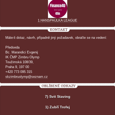
1.HANSPAULKA LEAGUE
KONTAKT
Máte-li dotaz, návrh, případně jiný požadavek, obraťte se na vedení:
Předseda
Bc. Marandici Evgenij
IK ČMP Zimbru Olymp
Toužimská 108/39,
Praha 9, 197 00
+420 773 095 315
skzimbruolymp@seznam.cz
OBLÍBENÉ ODKAZY
7) Svit Staving
1) Zubří Trofej