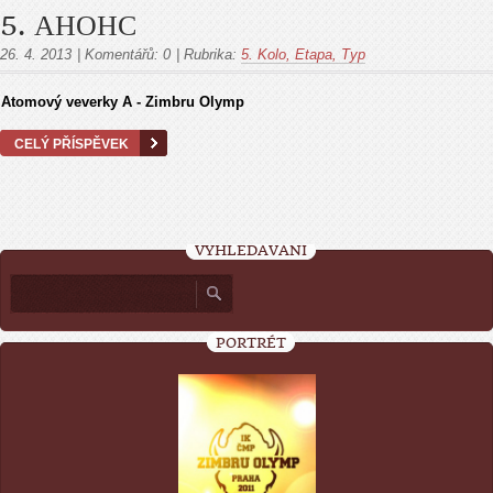
5. АНОНС
26. 4. 2013
|
Komentářů:
0
|
Rubrika:
5. Kolo, Etapa, Тур
Atomový veverky A - Zimbru Olymp
CELÝ PŘÍSPĚVEK
VYHLEDÁVÁNÍ
PORTRÉT