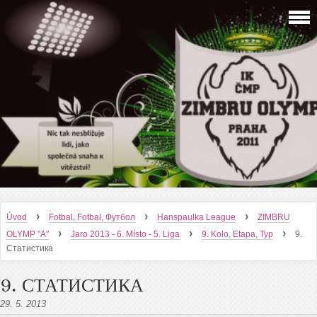
›
›
›
Úvod
Fotbal, Fotbal, Футбол
Hanspaulka League
ZIMBRU
›
›
›
OLYMP "A"
Jaro 2013 - 6. Místo - 5. Liga
9. Kolo, Etapa, Тур
9.
Статистика
9. СТАТИСТИКА
29. 5. 2013