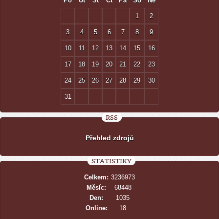
Po
Út
St
Čt
Pá
So
Ne
1
2
3
4
5
6
7
8
9
10
11
12
13
14
15
16
17
18
19
20
21
22
23
24
25
26
27
28
29
30
31
RSS
Přehled zdrojů
STATISTIKY
Celkem:
3236973
Měsíc:
68448
Den:
1035
Online:
18