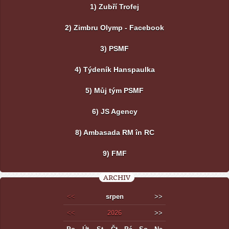
1) Zubří Trofej
2) Zimbru Olymp - Facebook
3) PSMF
4) Týdeník Hanspaulka
5) Můj tým PSMF
6) JS Agency
8) Ambasada RM în RC
9) FMF
ARCHIV
<<
srpen
>>
<<
2026
>>