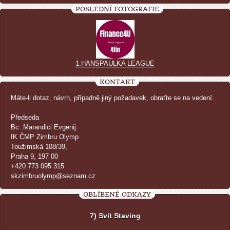
POSLEDNÍ FOTOGRAFIE
1.HANSPAULKA LEAGUE
KONTAKT
Máte-li dotaz, návrh, případně jiný požadavek, obraťte se na vedení:
Předseda
Bc. Marandici Evgenij
IK ČMP Zimbru Olymp
Toužimská 108/39,
Praha 9, 197 00
+420 773 095 315
skzimbruolymp@seznam.cz
OBLÍBENÉ ODKAZY
7) Svit Staving