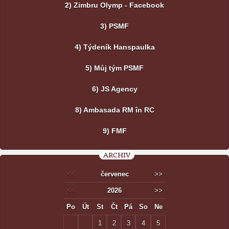
2) Zimbru Olymp - Facebook
3) PSMF
4) Týdeník Hanspaulka
5) Můj tým PSMF
6) JS Agency
8) Ambasada RM în RC
9) FMF
ARCHIV
<<
červenec
>>
<<
2026
>>
Po
Út
St
Čt
Pá
So
Ne
1
2
3
4
5