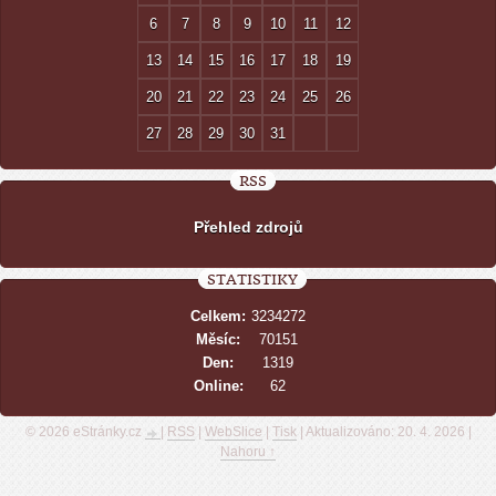
6
7
8
9
10
11
12
13
14
15
16
17
18
19
20
21
22
23
24
25
26
27
28
29
30
31
RSS
Přehled zdrojů
STATISTIKY
Celkem:
3234272
Měsíc:
70151
Den:
1319
Online:
62
© 2026 eStránky.cz
|
RSS
|
WebSlice
|
Tisk
|
Aktualizováno: 20. 4. 2026
|
Nahoru ↑