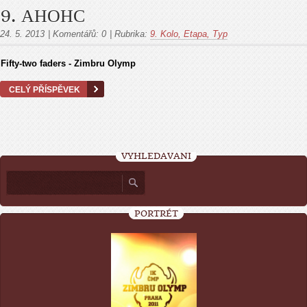
9. АНОНС
24. 5. 2013
|
Komentářů:
0
|
Rubrika:
9. Kolo, Etapa, Тур
Fifty-two faders - Zimbru Olymp
CELÝ PŘÍSPĚVEK
VYHLEDÁVÁNÍ
PORTRÉT