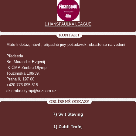
1.HANSPAULKA LEAGUE
KONTAKT
Máte-li dotaz, návrh, případně jiný požadavek, obraťte se na vedení:
Předseda
Bc. Marandici Evgenij
IK ČMP Zimbru Olymp
Toužimská 108/39,
Praha 9, 197 00
+420 773 095 315
skzimbruolymp@seznam.cz
OBLÍBENÉ ODKAZY
7) Svit Staving
1) Zubří Trofej