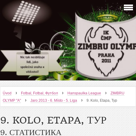
›
›
›
Úvod
Fotbal, Fotbal, Футбол
Hanspaulka League
ZIMBRU
›
›
OLYMP "A"
Jaro 2013 - 6. Místo - 5. Liga
9. Kolo, Etapa, Тур
9. KOLO, ETAPA, ТУР
9. СТАТИСТИКА