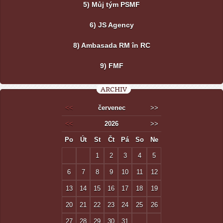
5) Můj tým PSMF
6) JS Agency
8) Ambasada RM în RC
9) FMF
ARCHIV
<<
červenec
>>
<<
2026
>>
Po
Út
St
Čt
Pá
So
Ne
1
2
3
4
5
6
7
8
9
10
11
12
13
14
15
16
17
18
19
20
21
22
23
24
25
26
27
28
29
30
31