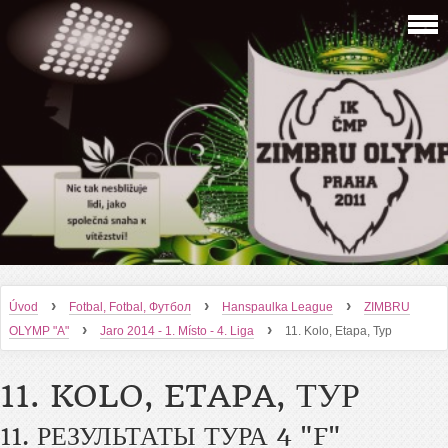
›
›
›
Úvod
Fotbal, Fotbal, Футбол
Hanspaulka League
ZIMBRU
›
›
OLYMP "A"
Jaro 2014 - 1. Místo - 4. Liga
11. Kolo, Etapa, Тур
11. KOLO, ETAPA, ТУР
11. РЕЗУЛЬТАТЫ ТУРА 4 "F"