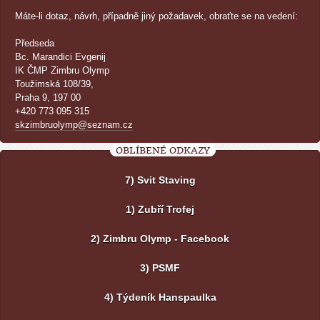
Máte-li dotaz, návrh, případně jiný požadavek, obraťte se na vedení:
Předseda
Bc. Marandici Evgenij
IK ČMP Zimbru Olymp
Toužimská 108/39,
Praha 9, 197 00
+420 773 095 315
skzimbruolymp@seznam.cz
OBLÍBENÉ ODKAZY
7) Svit Staving
1) Zubří Trofej
2) Zimbru Olymp - Facebook
3) PSMF
4) Týdeník Hanspaulka