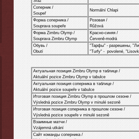
Sraz
Соперник /
Normální Chlapi
Soupeř
Форма соперника /
Розовая /
Souprava soupeře
Růžová
Форма Zimbru Olymp /
Kрасно-синяя /
Souprava Zimbru Olymp
Červeně-modrá
Обувь /
"Тарфы" - разрешены, "Ли
Obutí
"Turfy" - povolené, "Lisovk
Актуальная позиция Zimbru Olymp в таблице /
Aktuální pozice Zimbru Olymp v tabulce
Актуальная позиция соперника в таблице /
Aktuální pozice soupeře v tabulce
Итоговая позиция Zimbru Olymp в прошлом сезоне /
Výsledná pozice Zimbru Olymp v minulé sezoně
Итоговая позиция соперника в прошлом сезоне /
Výsledná pozice soupeře v minulé sezoně
Взаимные матчи /
Vzájemná utkání
Сайт команды соперника /