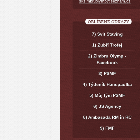
skzimbruolymp@seznam.cz
OBLÍBENÉ ODKAZY
7) Svit Staving
1) Zubří Trofej
2) Zimbru Olymp -
Facebook
3) PSMF
4) Týdeník Hanspaulka
5) Můj tým PSMF
6) JS Agency
8) Ambasada RM în RC
9) FMF