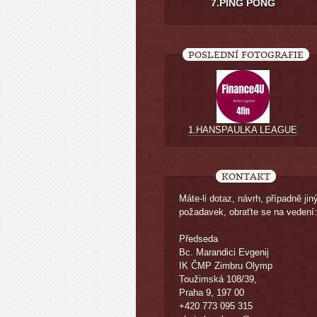
7.PING PONG
POSLEDNÍ FOTOGRAFIE
1.HANSPAULKA LEAGUE
KONTAKT
Máte-li dotaz, návrh, případně jin
požadavek, obraťte se na vedení:
Předseda
Bc. Marandici Evgenij
IK ČMP Zimbru Olymp
Toužimská 108/39,
Praha 9, 197 00
+420 773 095 315