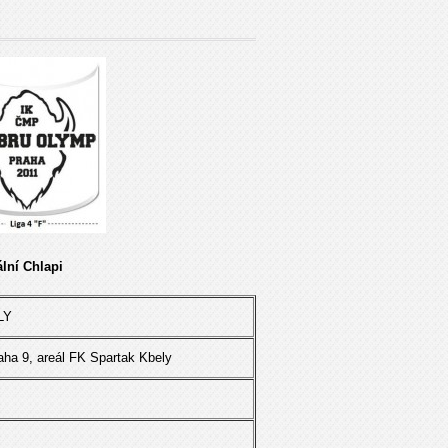
lní Chlapi
LY
aha 9, areál FK Spartak Kbely