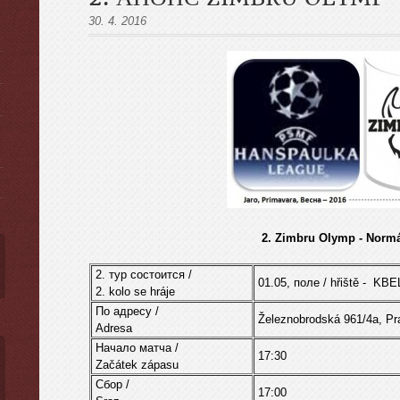
30. 4. 2016
ы
2. Zimbru Olymp - Normá
2. тур состоится /
01.05, поле / hřiště -
KBE
2. kolo se hráje
По адресу /
Železnobrodská 961/4a, Pr
Adresa
Начало матча /
17:30
Začátek zápasu
Cбор /
17:00