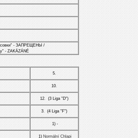
совки" -
ЗАПPЕЩЕН
Ы
/
y" -
ZAKÁZÁNÉ
5.
10.
12. (3 Liga "D")
3. (4 Liga "F")
1) -
1)
Normální Chlapi