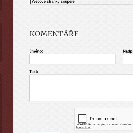
Webové stránky soupeře
KOMENTÁŘE
Jméno:
Nadpi
Text:
ý