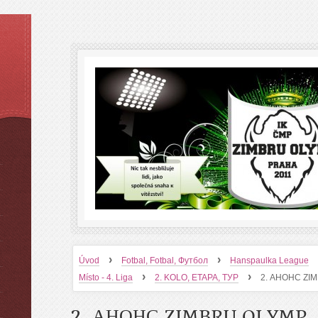
›
›
Úvod
Fotbal, Fotbal, Футбол
Hanspaulka League
›
›
Místo - 4. Liga
2. KOLO, ETAPA, ТУР
2. АНОНС ZI
2. АНОНС ZIMBRU OLYMP