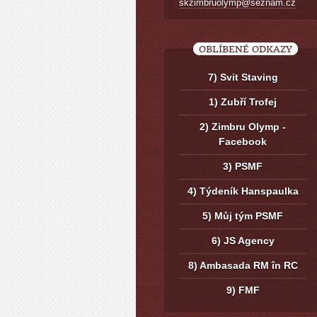
skzimbruolymp@seznam.cz
OBLÍBENÉ ODKAZY
7) Svit Staving
1) Zubří Trofej
2) Zimbru Olymp -
Facebook
3) PSMF
4) Týdeník Hanspaulka
5) Můj tým PSMF
6) JS Agency
8) Ambasada RM în RC
9) FMF