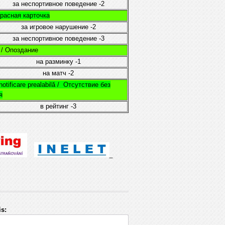
за неспортивное поведение
-2
 Красная карточка
за игровое нарушение
-2
за неспортивное поведение
-3
e / Опоздание
на разминку
-1
на матч
-2
otificare prealabilă /
Отсутствие без
я
в рейтинг
-3
s: