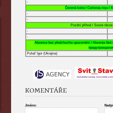
-
Čevená karta / Cartonaş roşu /
-
-
Pozdní příhod / Sosire târzi
-
-
Absence bez předchozího upozornění /
Absența fără n
предупреждени
Puhal' Igor (Ukrajina)
KOMENTÁŘE
Jméno:
Nadpi