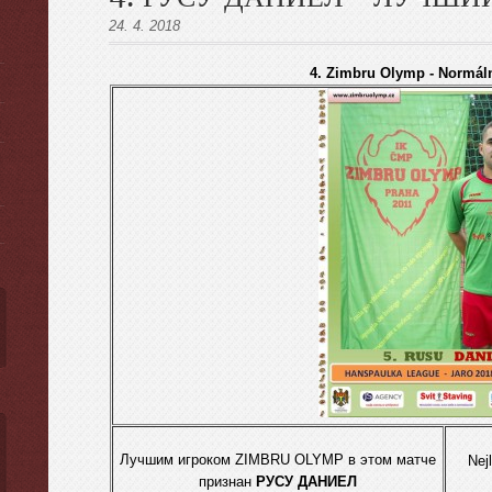
24. 4. 2018
4. Zimbru Olymp - Normáln
ы
Лучшим игрокoм ZIMBRU OLYMP в этом матче
Nej
признан
РУСУ ДАНИЕЛ