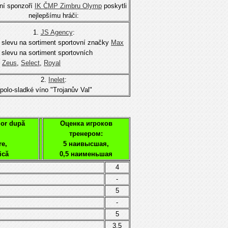
lní sponzoří
IK ČMP Zimbru Olymp
poskytli
nejlepšímu hráči:
1.
JS Agency
:
 slevu na sortiment sportovní značky
Мах
 slevu na sortiment sportovních
k
Zeus
,
Select
,
Royal
2.
Inelet
:
 polo-sladké víno "Trojanův Val"
lor după
Оценка игроков
тренером:
re,
5 наивысшая,
ică
0,5 наименьшая
4
-
5
-
5
3,5