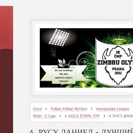
›
›
Úvod
Fotbal, Fotbal, Футбол
Hanspaulka League
›
›
Místo - 3. Liga
4. KOLO, ETAPA, ТУР
4. РУСУ ДАН
4. РУСУ ДАНИЕЛ - ЛУЧШИ