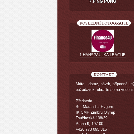
7.PING PONG
POSLEDNÍ FOTOGRAFIE
1.HANSPAULKA LEAGUE
KONTAKT
Máte-li dotaz, návrh, případně jin
požadavek, obraťte se na vedení:
Předseda
Bc. Marandici Evgenij
IK ČMP Zimbru Olymp
Toužimská 108/39,
Praha 9, 197 00
+420 773 095 315