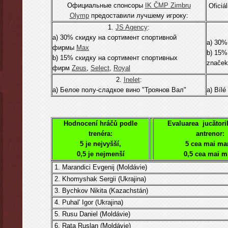
Официальные спонсоры
IK ČMP Zimbru
Oficiá
Olymp
предоставили лучшему игроку:
1.
JS Agency
:
а) 30% скидку на сортимент спортивной
а) 30%
фирмы
Мах
b) 15%
b) 15% скидку на сортимент спортивных
znače
фирм
Zeus
,
Select
,
Royal
2.
Inelet
:
а) Белое полу-сладкое вино "Троянов Вал"
а) Bílé
Hodnocení hráčů podle
Evaluarea jucători
trenéra:
antrenor:
5 je nejvyšší,
5 cea mai ma
0,5 je nejmenší
0,5 cea mai m
1. Marandici Evgenij (Moldávie)
2.
K
homyshak Sergii (Ukrajina)
3.
Bychkov Nikita (Kazachstán)
4.
Puhal' Igor (Ukrajina)
5.
Rusu Daniel
(
Moldávie
)
6.
Rata
Ruslan
(
Moldávie
)