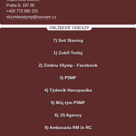
Praha 9, 197 00
+420 773 095 315
skzimbruolymp@seznam.cz
OBLÍBENÉ ODKAZY
7) Svit Staving
1) Zubří Trofej
2) Zimbru Olymp - Facebook
3) PSMF
4) Týdeník Hanspaulka
5) Můj tým PSMF
6) JS Agency
8) Ambasada RM în RC