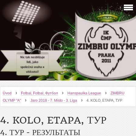
›
›
›
Úvod
Fotbal, Fotbal, Футбол
Hanspaulka League
ZIMBRU
›
›
OLYMP "A"
Jaro 2018 - 7. Místo - 3. Liga
4. KOLO, ETAPA, ТУР
4. KOLO, ETAPA, ТУР
4. ТУР - РЕЗУЛЬТАТЫ