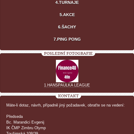
4.TURNAJE
5.AKCE
6.ŠACHY
7.PING PONG
POSLEDNÍ FOTOGRAFIE
1.HANSPAULKA LEAGUE
KONTAKT
Máte-li dotaz, návrh, případně jiný požadavek, obraťte se na vedení:
Předseda
Bc. Marandici Evgenij
IK ČMP Zimbru Olymp
Toužimská 108/39,