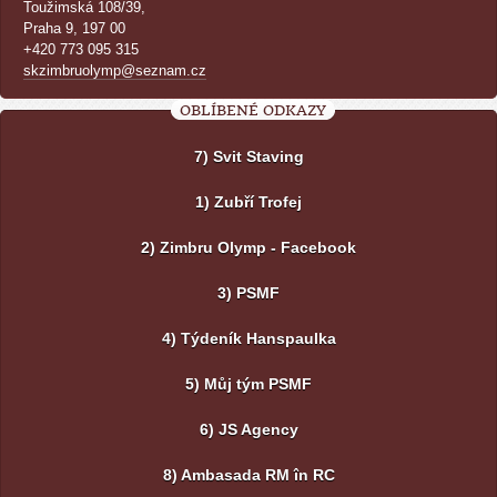
Toužimská 108/39,
Praha 9, 197 00
+420 773 095 315
skzimbruolymp@seznam.cz
OBLÍBENÉ ODKAZY
7) Svit Staving
1) Zubří Trofej
2) Zimbru Olymp - Facebook
3) PSMF
4) Týdeník Hanspaulka
5) Můj tým PSMF
6) JS Agency
8) Ambasada RM în RC