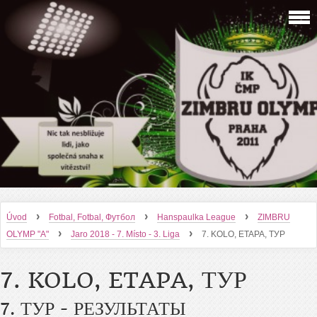
›
›
›
Úvod
Fotbal, Fotbal, Футбол
Hanspaulka League
ZIMBRU
›
›
OLYMP "A"
Jaro 2018 - 7. Místo - 3. Liga
7. KOLO, ETAPA, ТУР
7. KOLO, ETAPA, ТУР
7. ТУР - РЕЗУЛЬТАТЫ