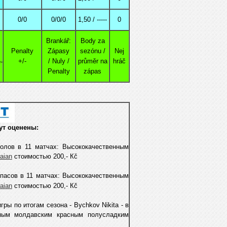
0/0
0/0/0
1,50 / -----
0
Brankář:
Body za
Penalty
Zápasy
sezónu /
Nej
+/-
/ Nuly /
průměr na
hráč
-
Penalty
zápas
ут оценены:
голов в 11 матчах
: Высококачественным
raian
стоимостью 200,- Кč
пасoв в 11 матчах: Высококачественным
raian
стоимостью 200,- Кč
ры по итогам сезона - Bychkov Nikita -
в
ным молдавским красным полусладким