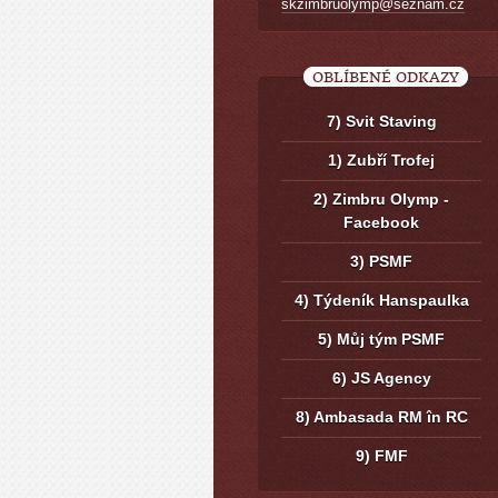
skzimbruolymp@seznam.cz
OBLÍBENÉ ODKAZY
7) Svit Staving
1) Zubří Trofej
2) Zimbru Olymp -
Facebook
3) PSMF
4) Týdeník Hanspaulka
5) Můj tým PSMF
6) JS Agency
8) Ambasada RM în RC
9) FMF