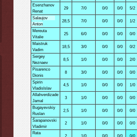
Esenzhanov
29
7/0
0/0
0/0
5/2
Renat
Salaujov
28,5
7/0
0/0
0/0
1/2
Anton
Mereuta
25
6/0
0/0
0/0
0/0
Vitalie
Maistruk
18,5
3/0
0/0
0/0
0/2
Vadim
Sergey
8,5
1/0
0/0
0/0
2/0
Neznaev
Pisarenco
8
3/0
0/0
0/0
0/0
Dionis
Spirin
4,5
1/0
0/0
0/0
1/0
Vladislslav
Allahverdizade
3
1/0
0/0
0/0
0/0
Jamal
Bugayevskiy
2,5
1/0
0/0
0/0
0/0
Ruslan
Šarapanovski
2
1/0
0/0
0/0
0/0
Vladimir
Rata
2
1/0
0/0
0/0
0/0