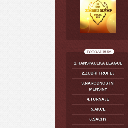
FOTOALBUM
1.HANSPAULKA LEAGUE
2.ZUBŘÍ TROFEJ
3.NÁRODNOSTNÍ
MENŠINY
4.TURNAJE
5.AKCE
6.ŠACHY