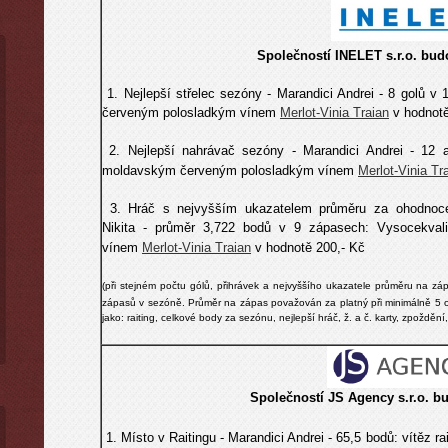
Společností INELET s.r.o. bu
1. Nejlepší střelec sezóny - Marandici Andrei - 8 golů 
červeným polosladkým vínem
Merlot-Vinia Traian
v hodnotě
2. Nejlepší nahrávač sezóny -
Marandici Andrei
- 12 
moldavským červeným polosladkým vínem
Merlot-Vinia Tr
3. Hráč s nejvyšším ukazatelem průměru za ohodnoce
Nikita - průměr 3,722 bodů v 9 zápasech:
Vysocekval
vínem
Merlot-Vinia Traian
v hodnotě 200,- Kč
(
při stejném počtu gólů, přihrávek a
nejvyššího ukazatele průměru na zá
zápasů v sezóně. Průměr na zápas považován za platný při minimálně 5 o
jako: raiting, celkové body za sez
ó
nu, nejlepší hráč, ž. a č. karty, zpoždě
Společností
JS Agency s.r.o.
bu
1. Místo v Raitingu -
Marandici Andrei
- 65,5 bodů
:
vítěz r