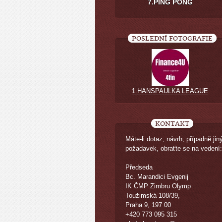
7.PING PONG
POSLEDNÍ FOTOGRAFIE
1.HANSPAULKA LEAGUE
KONTAKT
Máte-li dotaz, návrh, případně jin
požadavek, obraťte se na vedení:
Předseda
Bc. Marandici Evgenij
IK ČMP Zimbru Olymp
Toužimská 108/39,
Praha 9, 197 00
+420 773 095 315