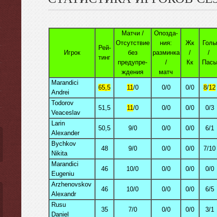
Матчи /
Опозда-
Отсутствие
ния:
Жк
Голы
Рей-
Игрок
без
разминкa
/
/
ы
тинг
предупре-
/
Кк
Пас
ждения
матч
Marandici
65,5
11
/0
0/0
0/0
8
/
12
Andrei
Todorov
51,5
11
/0
0/0
0/0
0/3
Veaceslav
Larin
50,5
9/0
0/0
0/0
6/1
Alexander
Bychkov
48
9/0
0/0
0/0
7/10
Nikita
Marandici
46
10/0
0/0
0/0
0/0
Eugeniu
Arzhenovskov
46
10/0
0/0
0/0
6/5
Alexandr
Rusu
35
7/0
0/0
0/0
3/1
Daniel