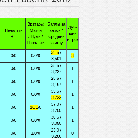
Вратарь:
Баллы за
Луч-
Пенальти
Матчи
сезон /
ший
+/-
/ Нули /
Средний
ы
и грок
Пенальти
за игру
39,5
/
0/0
0/0/0
3
3,591
35,5 /
0/0
0/0/0
1
3,227
28,5 /
0/0
0/0/0
1
3,167
33,5 /
0/0
0/0/0
1
3,722
37,0 /
0/0
10/1
/0
1
3,700
30,5 /
0/0
0/0/0
1
3,050
23,0 /
0/0
1/0/0
0
3,286