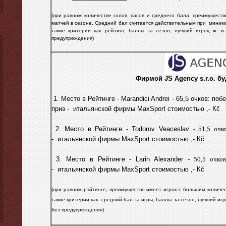
(при равном количестве голов, пасов и среднего бала, преимущест
матчей в сезоне. C
редний бал считается действительным
при
минима
такие критерии как: рейтинг, баллы за сезон, лучший игрок, ж. и 
предупреждения)
Фирмой
JS Agency s.r.o.
бу
1. Место в Рейтинге - Marandici Andrei - 65,5 очков: по
приз -
итальянской фирмы МахSport стоимостью ,- Кč
2. Место в Рейтинге - Todorov Veaceslav
- 51,5
очк
-
итальянской фирмы МахSport стоимостью ,- Кč
3. Место в Рейтинге - Larin Alexander
- 50,5
очков
-
итальянской фирмы МахSport стоимостью ,- Кč
(при равном pэйтинге, преимущество имеет игрок с большим количе
такие критерии как: средний бал за игры, баллы за сезон, лучший игро
без предупреждения)