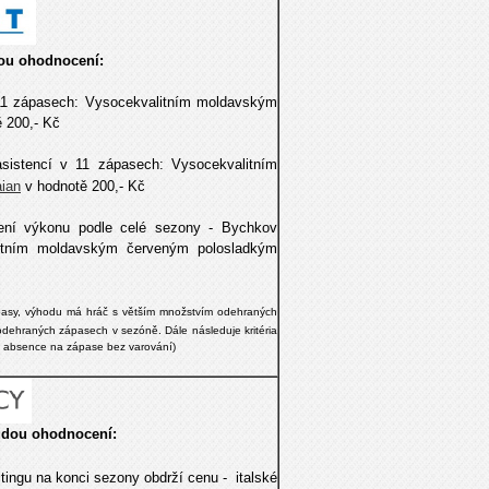
dou ohodnocení:
v 11 zápasech: Vysocekvalitním moldavským
 200,- Kč
asistencí v 11 zápasech: Vysocekvalitním
aian
v hodnotě 200,- Kč
ní výkonu podle celé sezony - Bychkov
itním
moldavským červeným polosladkým
pasy, výhodu má hráč s větším množstvím odehraných
dehraných zápasech v sezóně. Dále následuje kritéria
ní, absence na zápase bez varování)
dou ohodnocení:
aitingu na konci sezony obdrží cenu -
italské