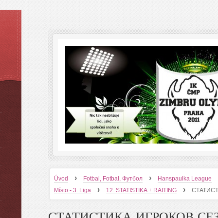
›
›
Úvod
Fotbal, Fotbal, Футбол
Hanspaulka League
›
›
Místo - 3. Liga
12. STATISTIKA + RAITING
СТАТИСТ
СТАТИСТИКА ИГРОКОВ СЕ