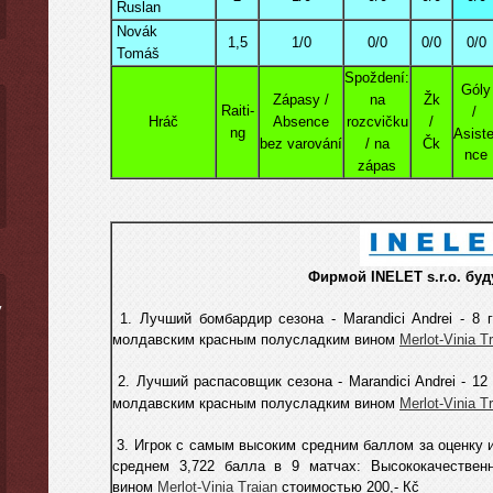
Ruslan
Novák
1,5
1/0
0/0
0/0
0/0
Tomáš
Spoždení:
Góly
Zápasy /
na
Žk
Raiti-
/
Hráč
Absence
rozcvičku
/
ng
Asiste
bez varování
/ na
Čk
nce
zápas
Фирмой INELET s.r.o. буд
ý
1. Лучший бомбардир сезона - Marandici Andrei - 8 
молдавским красным полусладким вином
Merlot-Vinia T
2. Лучший распасовщик сезона -
Marandici Andrei
-
12 
молдавским красным полусладким вином
Merlot-Vinia T
3. Игрок с самым высоким средним баллом за оценку иг
среднем 3,722
балла в 9 матчах: Высококачествен
вином
Merlot-Vinia Traian
стоимостью 200,- Кč