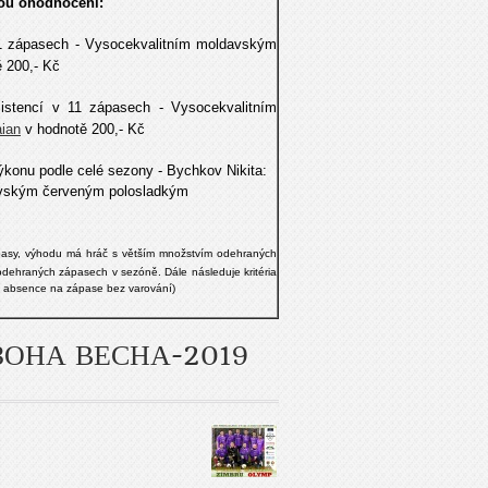
dou ohodnocení:
1 zápasech - Vysocekvalitním moldavským
 200,- Kč
sistencí v 11 zápasech - Vysocekvalitním
aian
v hodnotě 200,- Kč
konu podle celé sezony - Bychkov Nikita:
avským červeným polosladkým
pasy, výhodu má hráč s větším množstvím odehraných
dehraných zápasech v sezóně. Dále následuje kritéria
ní, absence na zápase bez varování)
ЗОНА ВЕСНА-2019