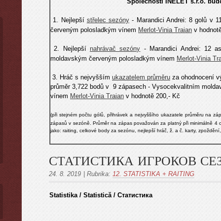
Společností INELET s.r.o. bu
1. Nejlepší
střelec sezóny
-
Marandici Andrei:
8 golů v 1
červeným polosladkým vínem
Merlot-Vinia Traian
v hodnotě
2. Nejlepší
nahrávač sezóny
-
Marandici Andrei
: 12 a
moldavským červeným polosladkým vínem
Merlot-Vinia Tr
3. Hráč s nejvyšším
ukazatelem průměru
za ohodnocení vý
průměr 3,722 bodů v 9 zápasech - Vysocekvalitním mold
vínem
Merlot-Vinia Traian
v hodnotě 200,- Kč
(
při stejném počtu gólů, přihrávek a
nejvyššího ukazatele průměru na zá
zápasů v sezóně. Průměr na zápas považován za platný při minimálně 4 o
jako: raiting, celkové body za sez
ó
nu, nejlepší hráč, ž. a č. karty, zpoždě
СТАТИСТИКА ИГРОКОВ СЕ
24. 8. 2019
|
Rubrika:
12. STATISTIKA + RAITING
Statistika / Statistică / Статистика