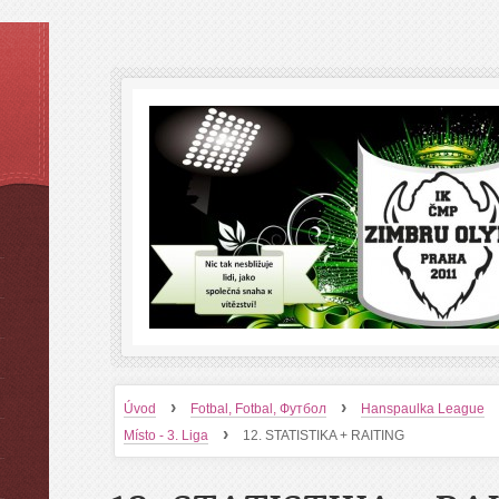
›
›
Úvod
Fotbal, Fotbal, Футбол
Hanspaulka League
›
Místo - 3. Liga
12. STATISTIKA + RAITING