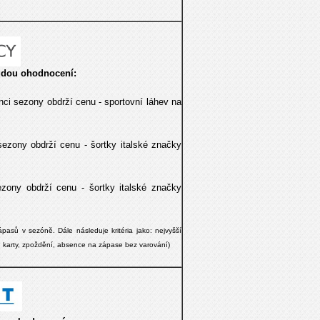
dou ohodnocení:
onci sezony obdrží cenu -
sportovní láhev na
sezony obdrží cenu -
šortky
italské značky
ezony obdrží cenu -
šortky
italské značky
pasů v sezóně. Dále následuje kritéria jako: nejvyšší
č. karty, zpoždění, absence na zápase bez varování)