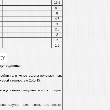
18,5
8,5
8
4,5
3
2,5
2
2
1,5
дут оценены:
 рейтинга в конце сезона получает приз
Sport стоимостью 250,- Кč
 конце сезона получает приз -
шорты
езона получает приз -
шорты итальянской