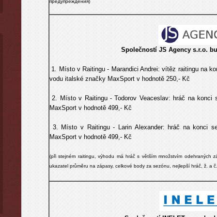
предупреждения)
Společností
JS Agency s.r.o.
bu
1. Místo v Raitingu - Marandici Andrei
:
vítěz raitingu na k
vodu
italské značky MaxSport v hodnotě 250,- Kč
2. Místo v Raitingu - Todorov Veaceslav
:
hráč na konci 
MaxSport v hodnotě 499,- Kč
3. Místo v Raitingu - Larin Alexander
:
hráč na konci s
MaxSport v hodnotě 499,- Kč
(při stejném raitingu, výhodu má hráč s větším množstvím odehraných zá
ukazatel průměru na zápasy, celkové body za sezónu, nejlepší hráč, ž. a 