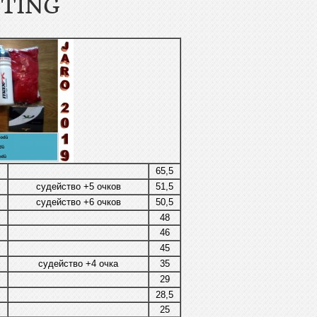
ITING
65,5
судейство +5 очков
51,5
судейство +6 очков
50,5
48
46
45
судейство +4 очкa
35
29
28,5
25