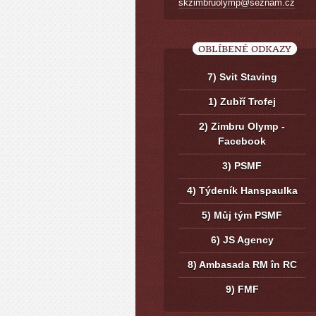
skzimbruolymp@seznam.cz
OBLÍBENÉ ODKAZY
7) Svit Staving
1) Zubří Trofej
2) Zimbru Olymp -
Facebook
3) PSMF
4) Týdeník Hanspaulka
5) Můj tým PSMF
6) JS Agency
8) Ambasada RM în RC
9) FMF