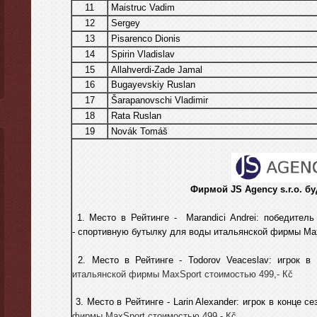
11
Maistruc Vadim
12
Sergey
13
Pisarenco
Dionis
14
Spirin Vladislav
15
Allahverdi-Zade Jamal
16
Bugayevskiy Ruslan
17
Šarapanovschi Vladimir
18
Rata Ruslan
19
Novák Tomáš
Фирмой
JS Agency s.r.o.
бу
1. Место в Рейтинге -
Marandici Andrei: победитель
-
спортивную бутылку для воды итальянской фирмы Мах
2. Место в Рейтинге - Todorov Veaceslav
: игрок в
итальянской фирмы МахSport стоимостью 499,- Кč
3. Место в Рейтинге - Larin Alexander: игрок в конце с
фирмы МахSport стоимостью 499,- Кč