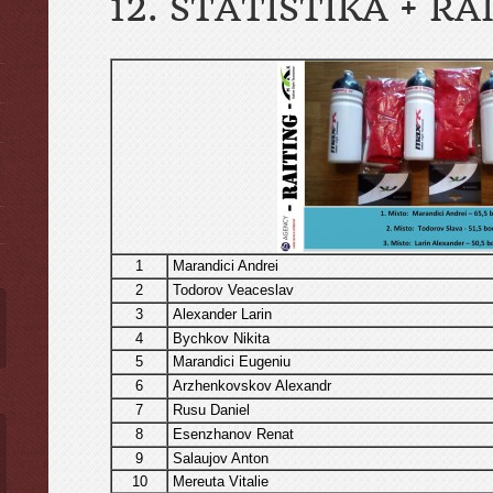
12. STATISTIKA + RA
ы
1
Marandici Andrei
2
Todorov Veaceslav
3
Alexander Larin
4
Bychkov Nikita
5
Marandici Eugeniu
6
Arzhenkovskov Alexandr
7
Rusu Daniel
8
Esenzhanov Renat
9
Salaujov Anton
10
Mereuta Vitalie