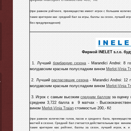
(при равном pэйтинге, преимущество имеет игрок с большим количе
такие критерии как: средний бал за игры, баллы за сезон, лучший игро
без предупреждения)
Фирмой INELET s.r.o. буд
1. Лучший
бомбардир сезона
-
Marandici Andrei:
8 го
молдавским красным полусладким вином
Merlot-Vinia Tr
2. Лучший
распасовщик сезона
-
Marandici Andrei:
12 п
ý
молдавским красным полусладким вином
Merlot-Vinia T
3. Игрок с самым высоким
средним баллом
за оценку 
среднем 3,722 балла в 9 матчах - Высококачестве
вином
Merlot-Vinia Traian
стоимостью 200,- Кč
(при равном количестве голов, пасов и среднего бала, преимущест
матчей в сезоне. C
редний бал считается действительным
при
минима
такие критерии как: рейтинг, баллы за сезон, лучший игрок, ж. и 