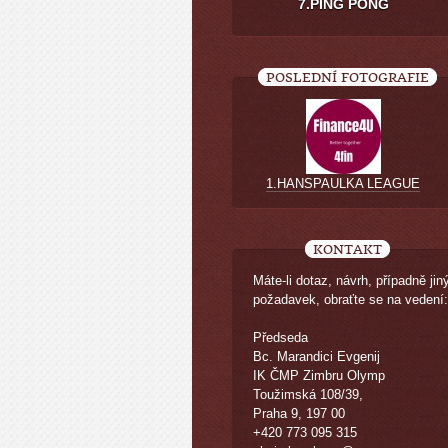
7.PING PONG
POSLEDNÍ FOTOGRAFIE
1.HANSPAULKA LEAGUE
KONTAKT
Máte-li dotaz, návrh, případně jin
požadavek, obraťte se na vedení:
Předseda
Bc. Marandici Evgenij
IK ČMP Zimbru Olymp
Toužimská 108/39,
Praha 9, 197 00
+420 773 095 315