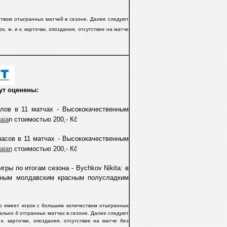
ством отыгранных матчей в сезоне. Далее следуют
к, ж. и к. карточки, опоздания, отсутствие на матче
ут оценены:
лов в 11 матчах - Высококачественным
aia
n стоимостью 200,- Кč
асoв в 11 матчах - Высококачественным
raian
стоимостью 200,- Кč
игры по итогам сезона - Bychkov Nikita
: в
нным молдавским красным полусладким
во имеет игрок с большим количеством отыгранных
льно 4 отгранных матчax в сезоне.
Далее следуют
к. карточки, опоздания, отсутствие на матче без