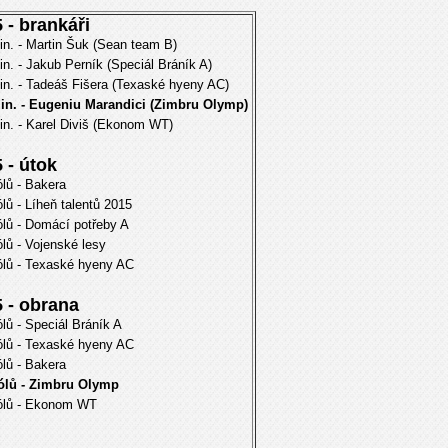
 - brankáři
in. - Martin Šuk (Sean team B)
in. - Jakub Perník (Speciál Bráník A)
in. - Tadeáš Fišera (Texaské hyeny AC)
min. - Eugeniu Marandici (Zimbru Olymp)
in. - Karel Diviš (Ekonom WT)
 - útok
ólů - Bakera
ólů - Líheň talentů 2015
ólů - Domácí potřeby A
ólů - Vojenské lesy
ólů - Texaské hyeny AC
 - obrana
ólů - Speciál Bráník A
ólů - Texaské hyeny AC
ólů - Bakera
gólů - Zimbru Olymp
gólů - Ekonom WT