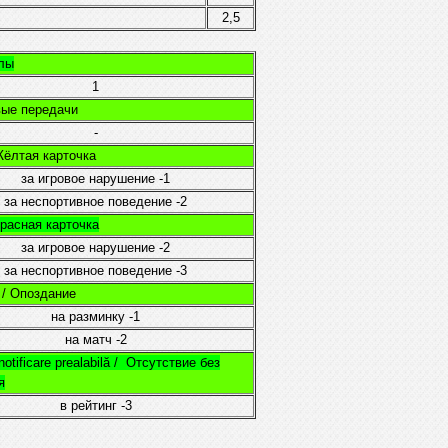
2,5
олы
1
евые передачи
-
 Жёлтая карточка
за игровое нарушение
-1
за неспортивное поведение
-2
 Красная карточка
за игровое нарушение
-2
за неспортивное поведение
-3
e / Опоздание
на разминку
-1
на матч
-2
otificare prealabilă /
Отсутствие без
я
в рейтинг
-3