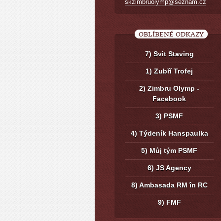
skzimbruolymp@seznam.cz
OBLÍBENÉ ODKAZY
7) Svit Staving
1) Zubří Trofej
2) Zimbru Olymp -
Facebook
3) PSMF
4) Týdeník Hanspaulka
5) Můj tým PSMF
6) JS Agency
8) Ambasada RM în RC
9) FMF