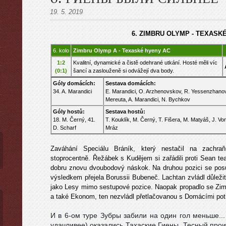
19. 5. 2019
6.
ZIMBRU OLYMP -
TEXASKÉ
6. kolo
Zimbru Olymp A - Texaské hyeny AC
ы
1:2
Kvalitní, dynamické a čistě odehrané utkání. Hosté měli víc
(0:1)
šancí a zaslouženě si odvážejí dva body.
Góly domácích:
Sestava domácích:
34. A. Marandici
E. Marandici, O. Arzhenovskov, R. Yessenzhanov
Mereuta, A. Marandici, N. Bychkov
Góly hostů:
Sestava hostů:
18. M. Černý, 41.
T. Kouklík, M. Černý, T. Fišera, M. Matyáš, J. Vo
D. Scharf
Mráz
Zaváhání Speciálu Bráník, který nestačil na zachraň
stoprocentně. Řežábek s Kudějem si zařádili proti Sean te
dobru znovu dvoubodový náskok. Na druhou pozici se posu
výsledkem přejela Borussii Bubeneč. Lachtan zvládl důležit
jako Lesy mimo sestupové pozice. Naopak propadlo se Zi
a také Ekonom, ten nezvládl přetlačovanou s Domácími pot
И в 6-ом туре Зубры забили на один гол меньше..
удачливее) оказались Тахаские Гиены. Тесный прои