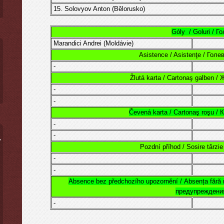
15. Solovyov Anton (Bělorusko)
Góly / Goluri / Г
Marandici Andrei
(
Moldávie
)
Asistence / Asistenţe / Гол
-
Žlutá karta / Cartonaş galben /
-
-
Čevená karta / Cartonaş roşu /
-
-
ý
Pozdní příhod / Sosire târzi
-
-
Absence bez předchozího upozornění /
Absența fără n
предупреждени
-