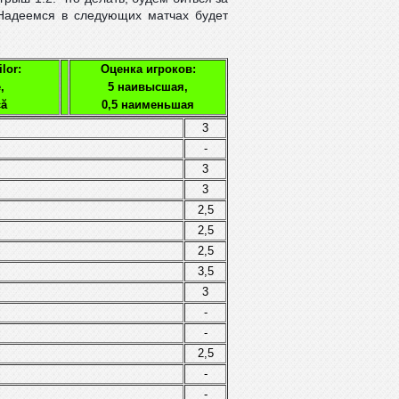
 Надеемся в следующих матчах будет
lor:
Оценка игроков:
,
5 наивысшая,
că
0,5 наименьшая
3
-
3
3
2,5
2,5
2,5
3,5
3
-
-
2,5
-
-