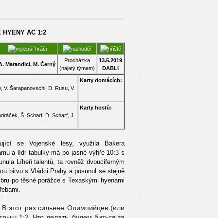
 HYENY AC 1:2
Procházka
13.5.2019
A. Marandici,
M. Černý
(najatý týmem)
DABLI
Karty domácích:
, V. Šarapanovschi, D. Rusu, V.
Karty hostů:
ndráček, Š. Scharf, D. Scharf, J.
ující se Vojenské lesy, využila Bakera
amu a lídr tabulky má po jasné výhře 10:3 s
nula Líheň talentů, ta rovněž dvouciferným
ou bitvu s Vládci Prahy a posunul se stejně
mbru po těsné porážce s Texaskými hyenami
řebami.
. В этот раз сильнее Олимпийцев (или
грыш 1:2. Что делать, будем биться за