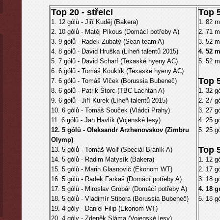
Top 20 - střelci
Top 5
1. 12 gólů - Jiří Kuděj (Bakera)
1. 82 m
2. 10 gólů - Matěj Pikous (Domácí potřeby A)
2. 71 m
3. 9 gólů - Radek Zubatý (Sean team A)
3. 52 m
4. 8 gólů - David Hruška (Líheň talentů 2015)
4. 52 
5. 7 gólů - David Scharf (Texaské hyeny AC)
5. 52 m
6. 6 gólů - Tomáš Kouklík (Texaské hyeny AC)
Top 5
7. 6 gólů - Tomáš Vlček (Borussia Bubeneč)
8. 6 gólů - Patrik Štorc (TBC Lachtan A)
1. 32 g
9. 6 gólů - Jiří Kurek (Líheň talentů 2015)
2. 27 g
10. 6 gólů - Tomáš Souček (Vládci Prahy)
3. 27 g
11. 6 gólů - Jan Havlík (Vojenské lesy)
4. 25 g
12. 5 gólů - Oleksandr Arzhenovskov (Zimbru
5. 25 g
Olymp)
Top 5
13. 5 gólů - Tomáš Wolf (Speciál Bráník A)
14. 5 gólů - Radim Matysík (Bakera)
1. 12 g
15. 5 gólů - Marin Glasnovič (Ekonom WT)
2. 17 g
16. 5 gólů - Radek Farkaš (Domácí potřeby A)
3. 18 g
17. 5 gólů - Miroslav Grobár (Domácí potřeby A)
4. 18 
18. 5 gólů - Vladimír Stibora (Borussia Bubeneč)
5. 18 
19. 4 góly - Daniel Filip (Ekonom WT)
20. 4 góly - Zdeněk Sláma (Vojenské lesy)