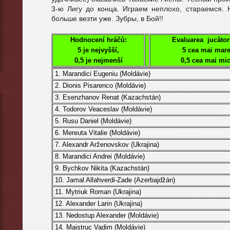
3-ю Лигу до конца. Играем неплохо, стараемся.
больше везти уже. Зубры, в Бой!!
Hodnocení hráčů:
Evaluarea jucători
5 je nejvyšší,
5 cea mai mare
0,5 je nejmenší
0,5 cea mai mi
1. Marandici Eugeniu (
Moldávie
)
2.
Dionis Pisarenco (
Moldávie
)
3. Esenzhanov Renat
(
Kazachstán
)
4.
Todorov Veaceslav (
Moldávie
)
5.
Rusu Daniel
(
Moldávie
)
6.
Mereuta Vitalie
(
Moldávie
)
7. Alexandr Arženovskov
(Ukrajina)
8.
Marandici Andrei
(
Moldávie
)
9.
Bychkov Nikita (Kazachstán)
10.
Jamal Allahverdi-Zade
(
Azerbajdžán
)
11.
Mytriuk Roman
(
Ukrajina
)
12. Alexander Larin (
Ukrajina
)
13. Nedostup Alexander
(
Moldávie
)
14.
Maistruc Vadim (
Moldávie
)