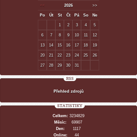
<<
2026
>>
Po
Út
St
Čt
Pá
So
Ne
1
2
3
4
5
6
7
8
9
10
11
12
13
14
15
16
17
18
19
20
21
22
23
24
25
26
27
28
29
30
31
RSS
Přehled zdrojů
STATISTIKY
Celkem:
3234829
Měsíc:
69907
Den:
1117
Online:
44