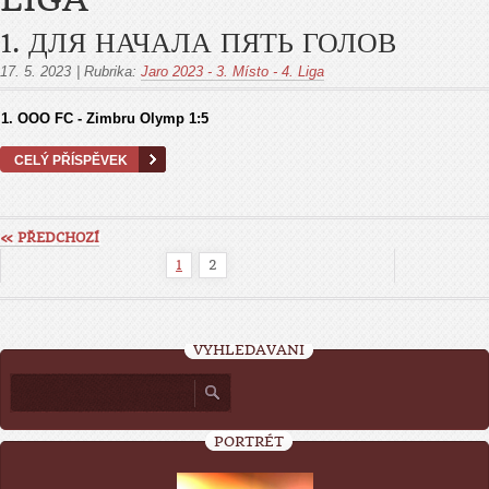
1. ДЛЯ НАЧАЛА ПЯТЬ ГОЛОВ
17. 5. 2023
|
Rubrika:
Jaro 2023 - 3. Místo - 4. Liga
1. OOO FC​ - Zimbru Olymp 1:5
CELÝ PŘÍSPĚVEK
« PŘEDCHOZÍ
1
2
VYHLEDÁVÁNÍ
PORTRÉT