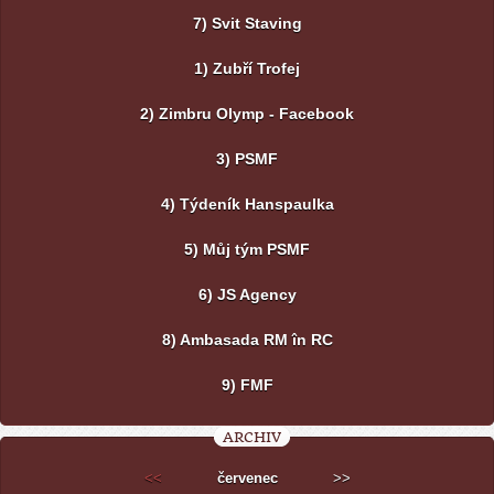
7) Svit Staving
1) Zubří Trofej
2) Zimbru Olymp - Facebook
3) PSMF
4) Týdeník Hanspaulka
5) Můj tým PSMF
6) JS Agency
8) Ambasada RM în RC
9) FMF
ARCHIV
<<
červenec
>>