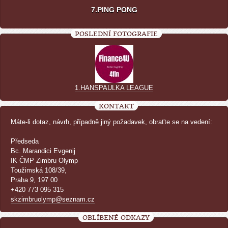
7.PING PONG
POSLEDNÍ FOTOGRAFIE
1.HANSPAULKA LEAGUE
KONTAKT
Máte-li dotaz, návrh, případně jiný požadavek, obraťte se na vedení:
Předseda
Bc. Marandici Evgenij
IK ČMP Zimbru Olymp
Toužimská 108/39,
Praha 9, 197 00
+420 773 095 315
skzimbruolymp@seznam.cz
OBLÍBENÉ ODKAZY