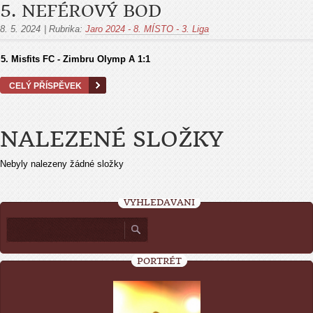
5. NEFÉROVÝ BOD
8. 5. 2024
|
Rubrika:
Jaro 2024 - 8. MÍSTO - 3. Liga
5. Misfits FC - Zimbru Olymp A 1:1
CELÝ PŘÍSPĚVEK
NALEZENÉ SLOŽKY
Nebyly nalezeny žádné složky
VYHLEDÁVÁNÍ
PORTRÉT