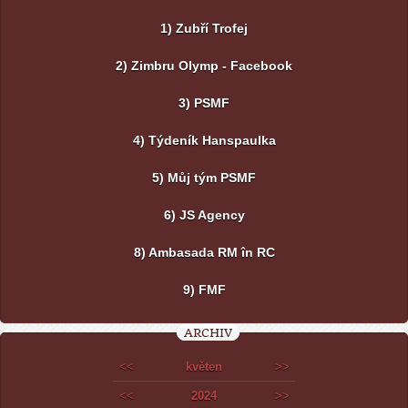
1) Zubří Trofej
2) Zimbru Olymp - Facebook
3) PSMF
4) Týdeník Hanspaulka
5) Můj tým PSMF
6) JS Agency
8) Ambasada RM în RC
9) FMF
ARCHIV
<<
květen
>>
<<
2024
>>