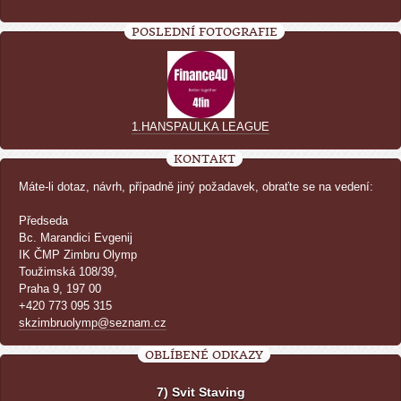
POSLEDNÍ FOTOGRAFIE
1.HANSPAULKA LEAGUE
KONTAKT
Máte-li dotaz, návrh, případně jiný požadavek, obraťte se na vedení:
Předseda
Bc. Marandici Evgenij
IK ČMP Zimbru Olymp
Toužimská 108/39,
Praha 9, 197 00
+420 773 095 315
skzimbruolymp@seznam.cz
OBLÍBENÉ ODKAZY
7) Svit Staving