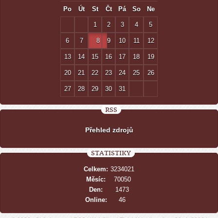
Po
Út
St
Čt
Pá
So
Ne
1
2
3
4
5
6
7
8
9
10
11
12
13
14
15
16
17
18
19
20
21
22
23
24
25
26
27
28
29
30
31
RSS
Přehled zdrojů
STATISTIKY
Celkem:
3234021
Měsíc:
70050
Den:
1473
Online:
46