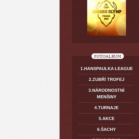
FOTOALBUM
1.HANSPAULKA LEAGUE
2.ZUBŘÍ TROFEJ
3.NÁRODNOSTNÍ
MENŠINY
4.TURNAJE
5.AKCE
6.ŠACHY