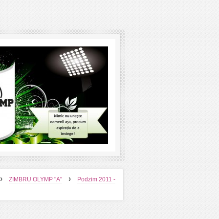
›
›
ZIMBRU OLYMP "A"
Podzim 2011 -