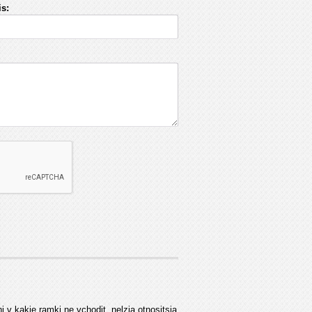
s:
ni v kakie ramki ne vchodit, nelzja otnositsja