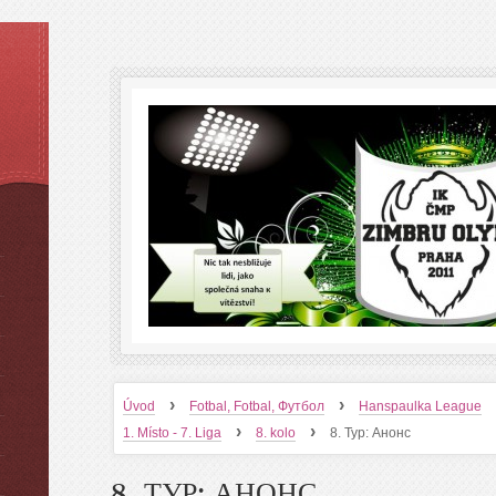
›
›
Úvod
Fotbal, Fotbal, Футбол
Hanspaulka League
›
›
1. Místo - 7. Liga
8. kolo
8. Тур: Анонс
8. ТУР: АНОНС