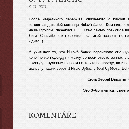
3. 11. 2011
После недельного перерыва, связанного с паузой 
готовятся дать бой команде Nulová šance. Команде, к
нашей группы Plameňáci 1.FC и тем самым повысила ша
ы
Лиги. Спасибо, как говорится, за такой презент, но 
ждите ;)
А учитывая то, что Nulová šance переиграла сильн
конечно же подойдут к матчу со всей ответственность
команду с нулевым шансом не то что на победу, но и на
шансы у наших ворот ;) Итак, Зубры в бой! Суббота, Beho
Сила Зубра! Высоты 
Это Зубр мчится, своего
KOMENTÁŘE