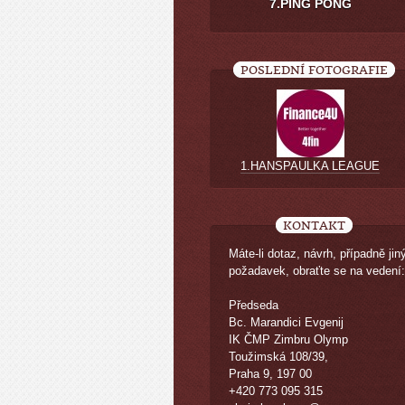
7.PING PONG
POSLEDNÍ FOTOGRAFIE
1.HANSPAULKA LEAGUE
KONTAKT
Máte-li dotaz, návrh, případně jin
požadavek, obraťte se na vedení:
Předseda
Bc. Marandici Evgenij
IK ČMP Zimbru Olymp
Toužimská 108/39,
Praha 9, 197 00
+420 773 095 315