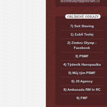
skzimbruolymp@seznam.cz
OBLÍBENÉ ODKAZY
7) Svit Staving
1) Zubří Trofej
2) Zimbru Olymp -
Facebook
3) PSMF
4) Týdeník Hanspaulka
5) Můj tým PSMF
6) JS Agency
8) Ambasada RM în RC
9) FMF