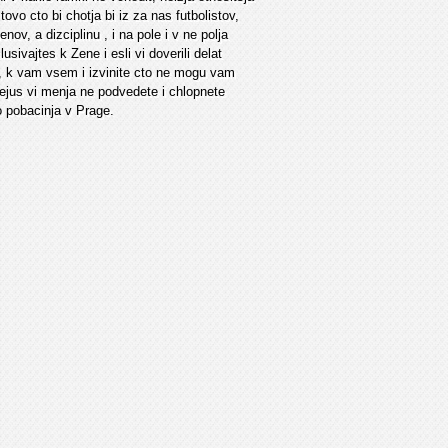
tovo cto bi chotja bi iz za nas futbolistov,
ov, a dizciplinu , i na pole i v ne polja
ivajtes k Zene i esli vi doverili delat
uv, k vam vsem i izvinite cto ne mogu vam
ejus vi menja ne podvedete i chlopnete
o pobacinja v Prage.