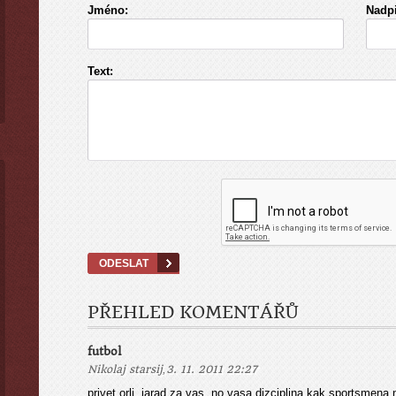
Jméno:
Nadpi
Text:
PŘEHLED KOMENTÁŘŮ
futbol
,
Nikolaj starsij
3. 11. 2011 22:27
privet orli. jarad za vas, no vasa dizciplina kak sportsmena,