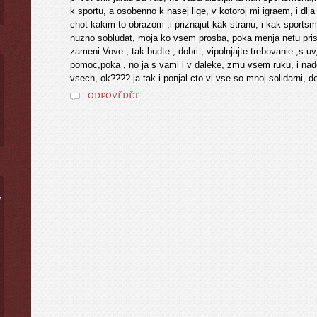
k sportu, a osobenno k nasej lige, v kotoroj mi igraem, i dlja 
chot kakim to obrazom ,i priznajut kak stranu, i kak sportsmen
nuzno sobludat, moja ko vsem prosba, poka menja netu prislus
zameni Vove , tak budte , dobri , vipolnjajte trebovanie ,s 
pomoc,poka , no ja s vami i v daleke, zmu vsem ruku, i nad
vsech, ok???? ja tak i ponjal cto vi vse so mnoj solidarni, d
ODPOVĚDĚT
ý