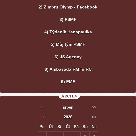
2) Zimbru Olymp - Facebook
3) PSMF
4) Týdeník Hanspaulka
5) Můj tým PSMF
6) JS Agency
8) Ambasada RM în RC
9) FMF
ARCHIV
<<
srpen
>>
<<
2026
>>
Po
Út
St
Čt
Pá
So
Ne