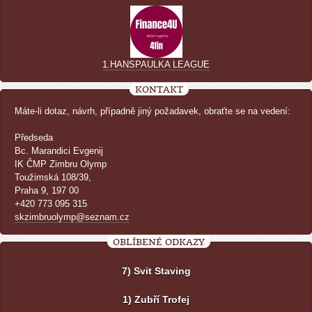
1.HANSPAULKA LEAGUE
KONTAKT
Máte-li dotaz, návrh, případně jiný požadavek, obraťte se na vedení:
Předseda
Bc. Marandici Evgenij
IK ČMP Zimbru Olymp
Toužimská 108/39,
Praha 9, 197 00
+420 773 095 315
skzimbruolymp@seznam.cz
OBLÍBENÉ ODKAZY
7) Svit Staving
1) Zubří Trofej