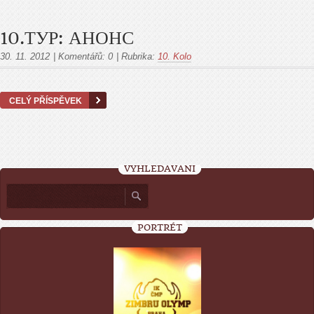
10.ТУР: АНОНС
30. 11. 2012
|
Komentářů:
0
|
Rubrika:
10. Kolo
CELÝ PŘÍSPĚVEK
VYHLEDÁVÁNÍ
PORTRÉT