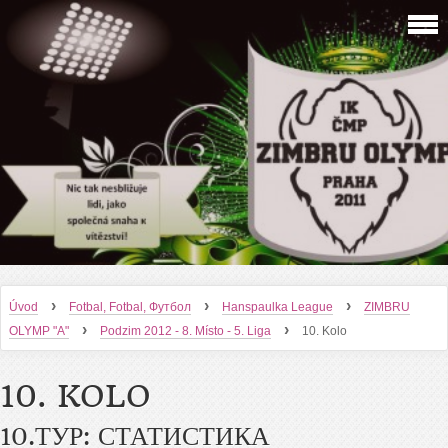
›
›
›
Úvod
Fotbal, Fotbal, Футбол
Hanspaulka League
ZIMBRU
›
›
OLYMP "A"
Podzim 2012 - 8. Místo - 5. Liga
10. Kolo
10. KOLO
10.ТУР: СТАТИСТИКА