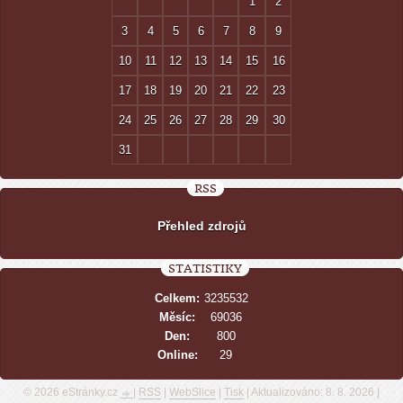
1
2
3
4
5
6
7
8
9
10
11
12
13
14
15
16
17
18
19
20
21
22
23
24
25
26
27
28
29
30
31
RSS
Přehled zdrojů
STATISTIKY
Celkem:
3235532
Měsíc:
69036
Den:
800
Online:
29
© 2026 eStránky.cz
|
RSS
|
WebSlice
|
Tisk
|
Aktualizováno: 8. 8. 2026
|