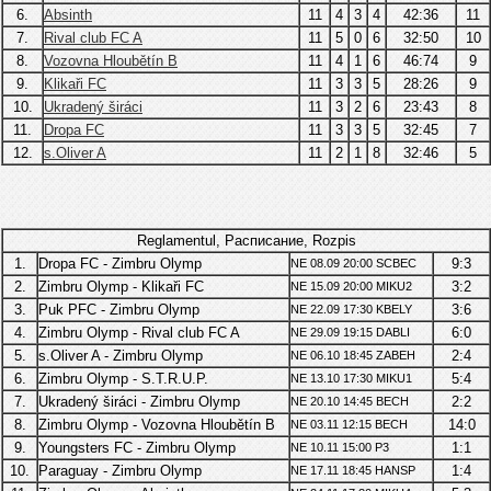
6.
Absinth
11
4
3
4
42:36
11
7.
Rival club FC A
11
5
0
6
32:50
10
8.
Vozovna Hloubětín B
11
4
1
6
46:74
9
9.
Klikaři FC
11
3
3
5
28:26
9
10.
Ukradený širáci
11
3
2
6
23:43
8
11.
Dropa FC
11
3
3
5
32:45
7
12.
s.Oliver A
11
2
1
8
32:46
5
Reglamentul, Расписание, Rozpis
1.
Dropa FC - Zimbru Olymp
9:3
NE 08.09 20:00 SCBEC
2.
Zimbru Olymp - Klikaři FC
3:2
NE 15.09 20:00 MIKU2
3.
Puk PFC - Zimbru Olymp
3:6
NE 22.09 17:30 KBELY
4.
Zimbru Olymp - Rival club FC A
6:0
NE 29.09 19:15 DABLI
5.
s.Oliver A - Zimbru Olymp
2:4
NE 06.10 18:45 ZABEH
6.
Zimbru Olymp - S.T.R.U.P.
5:4
NE 13.10 17:30 MIKU1
7.
Ukradený širáci - Zimbru Olymp
2:2
NE 20.10 14:45 BECH
8.
Zimbru Olymp - Vozovna Hloubětín B
14:0
NE 03.11 12:15 BECH
9.
Youngsters FC - Zimbru Olymp
1:1
NE 10.11 15:00 P3
10.
Paraguay - Zimbru Olymp
1:4
NE 17.11 18:45 HANSP