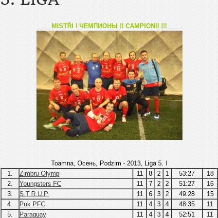
MISTŘI ! ЧЕМПИОНЫ !! CAMPIONII !!!
Toamna, Осень, Podzim - 2013, Liga 5. I
1.
Zimbru Olymp
11
8
2
1
53:27
18
2.
Youngsters FC
11
7
2
2
51:27
16
3.
S.T.R.U.P.
11
6
3
2
49:28
15
4.
Puk PFC
11
4
3
4
48:35
11
5.
Paraguay
11
4
3
4
52:51
11