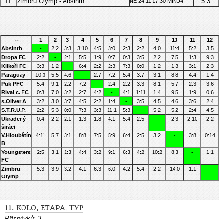
11.
Zimbru Olymp - Absinth
5:3
NE 24.11 17:30 MIKU4
--
1
2
3
4
5
6
7
8
9
10
11
12
Absinth
-
2:2
3:3
3:10
4:5
3:0
2:3
2:2
4:0
11:4
5:2
3:5
Dropa FC
2:2
-
2:1
5:5
1:9
0:7
0:3
3:5
2:2
7:5
1:3
9:3
Klikaři FC
3:3
1:2
-
6:4
2:2
2:3
7:3
0:0
1:2
1:3
3:1
2:3
Paraguay
10:3
5:5
4:6
-
2:7
7:2
5:4
3:7
3:1
8:8
4:4
1:4
Puk PFC
5:4
9:1
2:2
7:2
-
2:4
2:2
3:3
8:1
5:7
2:3
3:6
Rival c. FC
0:3
7:0
3:2
2:7
4:2
-
4:1
1:11
1:4
9:5
1:9
0:6
s.Oliver A
3:2
3:0
3:7
4:5
2:2
1:4
-
3:5
4:5
4:6
3:6
2:4
S.T.R.U.P.
2:2
5:3
0:0
7:3
3:3
11:1
5:3
-
5:2
5:2
2:4
4:5
Ukradený
0:4
2:2
2:1
1:3
1:8
4:1
5:4
2:5
-
2:3
2:10
2:2
širáci
V.Hloubětín
4:11
5:7
3:1
8:8
7:5
5:9
6:4
2:5
3:2
-
3:8
0:14
B
Youngsters
2:5
3:1
1:3
4:4
3:2
9:1
6:3
4:2
10:2
8:3
-
1:1
FC
Zimbru
5:3
3:9
3:2
4:1
6:3
6:0
4:2
5:4
2:2
14:0
1:1
-
Olymp
11. KOLO, ETAPA, ТУР
Příspěvků:
3