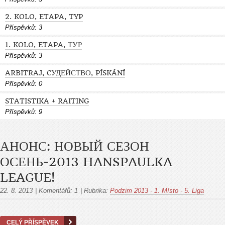
2. KOLO, ETAPA, TYP
Příspěvků:
3
1. KOLO, ETAPA, ТУР
Příspěvků:
3
ARBITRAJ, CУДЕЙСТВО, PÍSKÁNÍ
Příspěvků:
0
STATISTIKA + RAITING
Příspěvků:
9
АНОНС: НОВЫЙ СЕЗОН
ОСЕНЬ-2013 HANSPAULKA
LEAGUE!
22. 8. 2013
|
Komentářů:
1
|
Rubrika:
Podzim 2013 - 1. Místo - 5. Liga
CELÝ PŘÍSPĚVEK