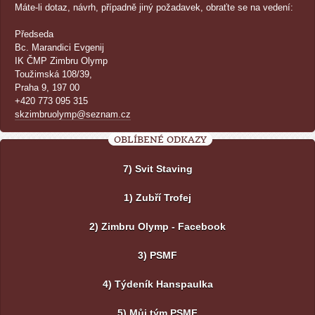
Máte-li dotaz, návrh, případně jiný požadavek, obraťte se na vedení:
Předseda
Bc. Marandici Evgenij
IK ČMP Zimbru Olymp
Toužimská 108/39,
Praha 9, 197 00
+420 773 095 315
skzimbruolymp@seznam.cz
OBLÍBENÉ ODKAZY
7) Svit Staving
1) Zubří Trofej
2) Zimbru Olymp - Facebook
3) PSMF
4) Týdeník Hanspaulka
5) Můj tým PSMF