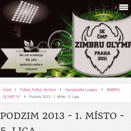
›
›
›
Úvod
Fotbal, Fotbal, Футбол
Hanspaulka League
ZIMBRU
›
OLYMP "A"
Podzim 2013 - 1. Místo - 5. Liga
PODZIM 2013 - 1. MÍSTO -
5. LIGA