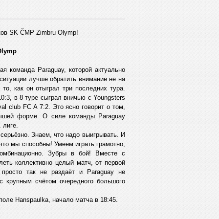
ов SK ČMP Zimbru Olymp!
Olymp
я команда Paraguay, которой актуально
 ситуации лучше обратить внимание не на
 то, как он отыграл три последних тура.
0:3, в 8 туре сыграл вничью с Youngsters
al club FC A 7:2. Это ясно говорит о том,
учшей форме. O силе команды Paraguay
 лиге.
 серьёзно. Знаем, что надо выигрывать. И
что мы способны! Умеем играть грамотно,
 комбинационно. Зубры в бой! Вместе с
еть коллективно целый матч, от первой
просто так не раздаёт и Paraguay не
 с крупным счётом очередного большого
поле Hanspaulka, начало матча в 18:45.