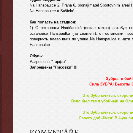
Na Hanspaulce 2, Praha 6, pronajímatel Sportovním areál H
Na Hanspaulce a Sušické.
Как попасть на стадион
:
1) С остановки Hradčanská (возле метро) автобус 
остановке Hanspaulka (na znamení), от остановки пр
повернуть влево вниз по улице Na Hanspaulce и идти 
Hanspaulce.
Обувь
:
Разрешены "Тарфы"
Запрещены "Лисовки
" !!!
Зубры, в бой!
Сила ЗУБРА! Высоты
Это Зубр мчится, скоро в
Взял был темп убойный на Оли
Это Зубр мчится, скоро в
Своего добьёмся! В 4-ую ли
KOMENTÁŘE