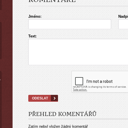
Jméno:
Nadpi
Text:
ý
PŘEHLED KOMENTÁŘŮ
Zatím nebyl vložen žádný komentář