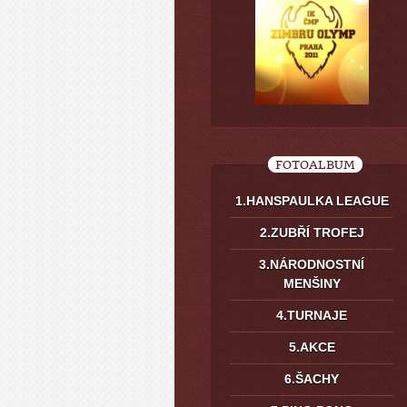
FOTOALBUM
1.HANSPAULKA LEAGUE
2.ZUBŘÍ TROFEJ
3.NÁRODNOSTNÍ
MENŠINY
4.TURNAJE
5.AKCE
6.ŠACHY