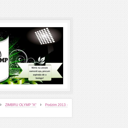
›
›
ZIMBRU OLYMP "A"
Podzim 2013 -