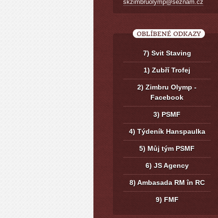
skzimbruolymp@seznam.cz
OBLÍBENÉ ODKAZY
7) Svit Staving
1) Zubří Trofej
2) Zimbru Olymp -
Facebook
3) PSMF
4) Týdeník Hanspaulka
5) Můj tým PSMF
6) JS Agency
8) Ambasada RM în RC
9) FMF