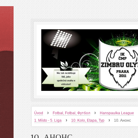
›
›
Úvod
Fotbal, Fotbal, Футбол
Hanspaulka League
›
›
1. Místo - 5. Liga
10. Kolo, Etapa, Тур
10. Анонс
10. АНОНС