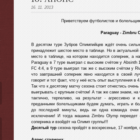
16. 11. 2013
Приветствуем футболистов и болельщик
Paraguay - Zimbru 
ы
В десятом туре Зубров Олимпийцев ждёт очень сильна
принадлежит шестое место в таблице. Но в актуальной
место в таблице, на котором находится соперник, а на
Paraguay в 7 туре выиграл с высоким счётом у Absinth 1
FC 4:4, в 9 туре выиграл так же с высоким счётом у Riv
что завтрашний соперник явно находится в своей л
говорит и тот факт, что у неё есть опыт выступления в 4.
Так что к десятому матчу сезона стоит отнестись очень
выигрывать с крупным счётом! А так же сами знаем, на 
тактично, терпеливо, на результат - агрессивно и
преданными болельщиками будем думать, играть и бол
до последней минуты, ведь ни одна команда очки 
исключение! И тогда машина Zimbru Olymp переедет
соперника и взойдёт на Олимп группы!!!
Десятый тур
сезона пройдёт в воскресенье, 17 ноября, 
Адрес стадиона
: