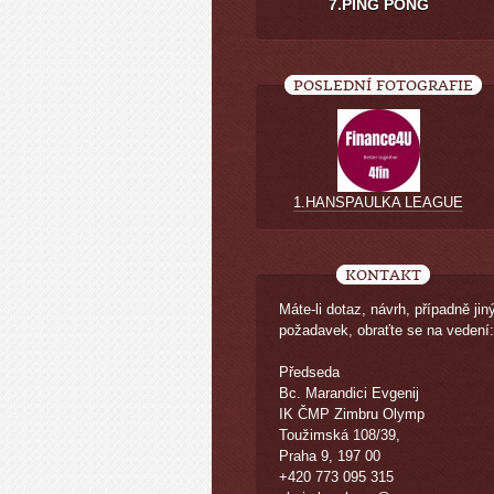
7.PING PONG
POSLEDNÍ FOTOGRAFIE
1.HANSPAULKA LEAGUE
KONTAKT
Máte-li dotaz, návrh, případně jin
požadavek, obraťte se na vedení:
Předseda
Bc. Marandici Evgenij
IK ČMP Zimbru Olymp
Toužimská 108/39,
Praha 9, 197 00
+420 773 095 315