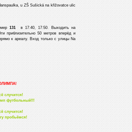
anspaulka, u ZŠ Sušická na křižovatce ulic
номер
131
в 17:40, 17:50. Выходить на
ойти приблизительно 50 метров вперёд и
прямо к ареалу. Вход только с улицы Na
 ОЛИМПА!
сё случится!
мп футбольный!!!
сё случится!
гу пробьёмся!