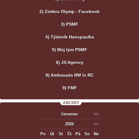
2) Zimbru Olymp - Facebook
3) PSMF
4) Týdeník Hanspaulka
5) Můj tým PSMF
6) JS Agency
8) Ambasada RM în RC
9) FMF
ARCHIV
<<
červenec
>>
<<
2026
>>
Po
Út
St
Čt
Pá
So
Ne