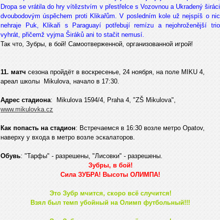
Dropa se vrátila do hry vítězstvím v přestřelce s Vozovnou a Ukradený širáci
dvoubodovým úspěchem proti Klikařům. V posledním kole už nejspíš o nic
nehraje Puk, Klikaři s Paraguayí potřebují remízu a nejohroženější trio
vyhrát, přičemž vyjma Širáků ani to stačit nemusí.
Так что, Зубры, в бой! Самоотверженной, организованной игрой!
11. матч
сезона пройдёт в воскресенье, 24 ноября, на поле MIKU 4,
ареал школы Mikulova, начало в 17:30.
Адрес стадиона
: Mikulova 1594/4, Praha 4, "ZŠ Mikulova",
www.mikulovka.cz
Как попасть на стадион
: Встречаемся в 16:30 возле метро Opatov,
наверху у входа в метро возле эскалаторов.
Обувь
: "Тарфы" - разрешены, "Лисовки" - разрешены.
Зубры, в бой!
Сила ЗУБРА! Высоты ОЛИМПА!
Это Зубр мчится, скоро всё случится!
Взял был темп убойный на Олимп футбольный!!!