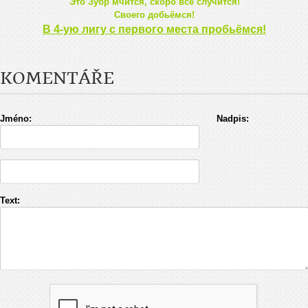
Это Зубр мчится, скоро всё случится!
Своего добьёмся!
В
4-ую лигу с первого места пробьёмся!
KOMENTÁŘE
Jméno:
Nadpis:
Text: