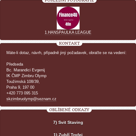
POSLEDNÍ FOTOGRAFIE
1.HANSPAULKA LEAGUE
KONTAKT
Máte-li dotaz, návrh, případně jiný požadavek, obraťte se na vedení:
Předseda
Bc. Marandici Evgenij
IK ČMP Zimbru Olymp
Toužimská 108/39,
Praha 9, 197 00
+420 773 095 315
skzimbruolymp@seznam.cz
OBLÍBENÉ ODKAZY
7) Svit Staving
1) Zubří Trofej