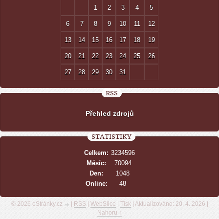
1
2
3
4
5
6
7
8
9
10
11
12
13
14
15
16
17
18
19
20
21
22
23
24
25
26
27
28
29
30
31
RSS
Přehled zdrojů
STATISTIKY
Celkem:
3234596
Měsíc:
70094
Den:
1048
Online:
48
© 2026 eStránky.cz
|
RSS
|
WebSlice
|
Tisk
|
Aktualizováno: 20. 4. 2026
|
Nahoru ↑