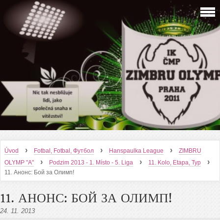
›
›
›
Úvod
Fotbal, Fotbal, Футбол
Hanspaulka League
ZIMBRU
›
›
›
OLYMP "A"
Podzim 2013 - 1. Místo - 5. Liga
11. Kolo, Etapa, Тур
11. Анонс: Бой за Олимп!
11. АНОНС: БОЙ ЗА ОЛИМП!
24. 11. 2013