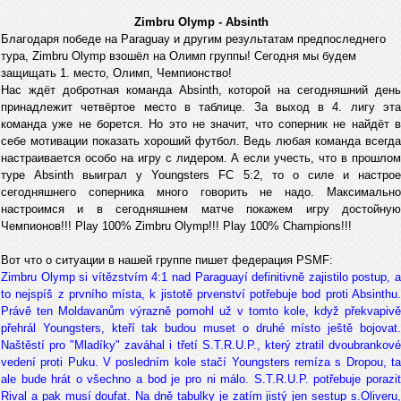
Zimbru Olymp - Absinth
Благодаря победе на Paraguay и другим результатам предпоследнего
тура, Zimbru Olymp взошёл на Олимп группы! Сегодня мы будем
защищать 1. место, Олимп, Чемпионство!
Нас ждёт добротная команда Absinth, которой на сегодняшний день
принадлежит четвёртое место в таблице. За выход в 4. лигу эта
команда уже не борется. Но это не значит, что соперник не найдёт в
себе мотивации показать хороший футбол. Ведь любая команда всегда
настраивается особо на игру с лидером. А если учесть, что в прошлом
туре Absinth выиграл у Youngsters FC 5:2, то о силе и настрое
сегодняшнего соперника много говорить не надо. Максимально
настроимся и в сегодняшнем матче покажем игру достойную
Чемпионов!!! Play 100% Zimbru Olymp!!! Play 100% Champions!!!
Вот что о ситуации в нашей группе пишет федерация PSMF:
Zimbru Olymp si vítězstvím 4:1 nad Paraguayí definitivně zajistilo postup, a
to nejspíš z prvního místa, k jistotě prvenství potřebuje bod proti Absinthu.
Právě ten Moldavanům výrazně pomohl už v tomto kole, když překvapivě
přehrál Youngsters, kteří tak budou muset o druhé místo ještě bojovat.
Naštěstí pro "Mladíky" zaváhal i třetí S.T.R.U.P., který ztratil dvoubrankové
vedení proti Puku. V posledním kole stačí Youngsters remíza s Dropou, ta
ale bude hrát o všechno a bod je pro ni málo. S.T.R.U.P. potřebuje porazit
Rival a pak musí doufat. Na dně tabulky je zatím jistý jen sestup s.Oliveru,