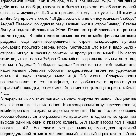
агрессивной игрой. Как в отборе, так в созидании Зубры Олимпийцы
действовали сообща, грамотно и быстро переходя из оборонительной
фазы в атакующую. Всё это привело к тому, что уже на 18 минуте
Zimbru Olymp вёл в счёте 4:0! Два раза отличился неутомимый "либеро"
Андрей Пазенюк, по одному разу вернувшийся в строй "напад" Степан
Лунгу и надёжный защитник Женя Пенов, который забивает в третьем
матче подряд! В трёх голевых моментах из четырёх финальные пасы
раздавал ещё один вернувшийся в строй нападающий, лучший
бомбардир прошлого сезона, Игорь Костандой! Это нам и надо было -
стирать минус в разнице забитых и пропущенных мячей. Но стало
заметно, что в головы Зубров Олимпийцев закрадывалась мысль о том,
что матч "сделан", "победа в кармане" и место того, чтоб прибавлять,
наши начали сбавлять обороты, академически играя на удержание
счёта. А ведь впереди было ещё 2/3 матча. Соперник этим
воспользовался и со штрафного, на добивании с правого угла
штрафной площадки, размочил счёт за минуту до конца первого тайма -
4:1...
В перерыве было ясно решено набрать обороты по новой. Инициатива
была снова на наших ногах. Контролировали игру, прессинговали,
комбинировали, создавали хорошие моменты. Но вот только соперник
хорошо оборонялся и огрызался контратаками, в одной из которых при
выходе один на один с правого фланга, был забит второй гол в наши
ворота - 4:2. Но спустя четыре минуты, благодаря красивой
индивидуальной акции отличился самый активный игрок матча - Игорь