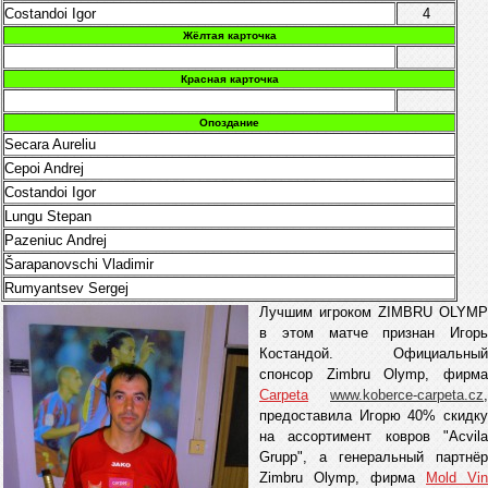
Costandoi Igor
4
Жёлтая карточка
Красная карточка
Опоздание
Secara Aureliu
Cepoi Andrej
Costandoi Igor
Lungu Stepan
Pazeniuc Andrej
Šarapanovschi Vladimir
Rumyantsev Sergej
Лучшим игроком ZIMBRU OLYMP
в этом матче признан Игорь
Костандой. Официальный
спонсор Zimbru Olymp, фирма
Carpeta
www.koberce-carpeta.cz
,
предоставила Игорю 40% скидку
на ассортимент ковров "Acvila
Grupp", а генеральный партнёр
Zimbru Olymp, фирма
Mold Vin