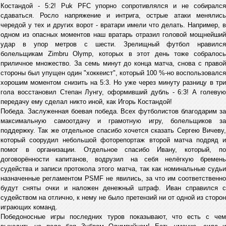
Костандой - 5:2! Puk PFC упорно сопротивлялся и не собирался
сдаваться. Росло напряжение и интрига, острые атаки менялись
чередой у тех и других ворот - вратари имели что делать. Например, в
одном из опасных моментов наш вратарь отразил головой мощнейший
удар в упор метров с шести. Зрелищный футбол нравился
болельщикам Zimbru Olymp, которых в этот день тоже собралось
приличное множество. За семь минут до конца матча, снова с правой
стороны был упущен один "хоккеист", который 100 %-но воспользовался
хорошим моментом снизить на 5:3. Но уже через минуту разницу в три
гола восстановил Степан Лунгу, оформивший дубль - 6:3! А голевую
передачу ему сделал никто иной, как Игорь Костандой!
Победа. Заслуженная боевая победа. Всех футболистов благодарим за
максимальную самоотдачу и грамотную игру, болельщиков за
поддержку. Так же отдельное спасибо хочется сказать Сергею Вичеву,
который соорудил небольшой фоторепортаж второй матча подряд и
помог в организации. Отдельное спасибо Ивану, который, по
договорённости капитанов, водрузил на себя нелёгкую бремень
судейства и записи протокола этого матча, так как номинальные судьи
назначенные регламентом PSMF не явились, за что им соответственно
будут сняты очки и наложен денежный штраф. Иван справился с
судейством на отлично, к нему не было претензий ни от одной из сторон
играющих команд.
Победоносные игры последних туров показывают, что есть с чем