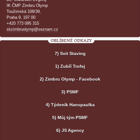
IK ČMP Zimbru Olymp
Toužimská 108/39,
Praha 9, 197 00
+420 773 095 315
skzimbruolymp@seznam.cz
OBLÍBENÉ ODKAZY
7) Svit Staving
1) Zubří Trofej
2) Zimbru Olymp - Facebook
3) PSMF
4) Týdeník Hanspaulka
5) Můj tým PSMF
6) JS Agency