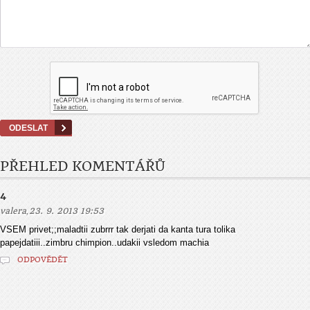
PŘEHLED KOMENTÁŘŮ
4
,
valera
23. 9. 2013 19:53
VSEM privet;;maladtii zubrrr tak derjati da kanta tura tolika
papejdatiii..zimbru chimpion..udakii vsledom machia
ODPOVĚDĚT