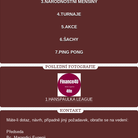
3.NÁRODNOSTNÍ MENŠINY
4.TURNAJE
5.AKCE
6.ŠACHY
7.PING PONG
POSLEDNÍ FOTOGRAFIE
1.HANSPAULKA LEAGUE
KONTAKT
Máte-li dotaz, návrh, případně jiný požadavek, obraťte se na vedení:
Předseda
Bc. Marandici Evgenij