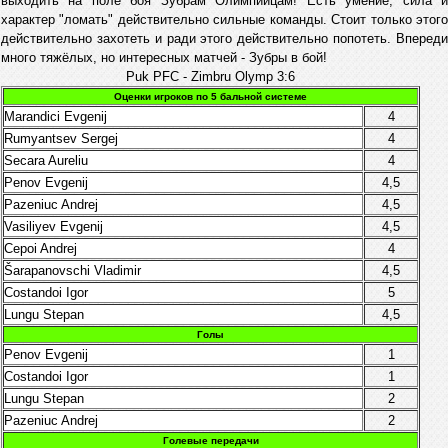
выходить на поле боя Зубрам Олимпийцам! Есть умение, сила и
характер "ломать" действительно сильные команды. Стоит только этого
действительно захотеть и ради этого действительно попотеть. Впереди
много тяжёлых, но интересных матчей - Зубры в бой!
Puk PFC - Zimbru Olymp 3:6
Оценки игроков по 5 бальной системе
Marandici Evgenij
4
Rumyantsev Sergej
4
Secara Aureliu
4
Penov Evgenij
4,5
Pazeniuc Andrej
4,5
Vasiliyev Evgenij
4,5
Cepoi Andrej
4
Šarapanovschi Vladimir
4,5
Costandoi Igor
5
Lungu Stepan
4,5
Голы
Penov Evgenij
1
Costandoi Igor
1
Lungu Stepan
2
Pazeniuc Andrej
2
Голевые передачи