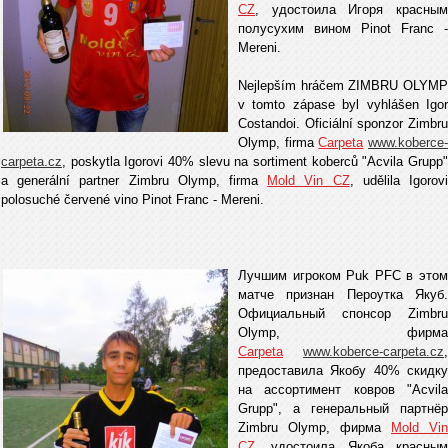
CZ
, удостоила Игоря красным
полусухим вином Pinot Franc -
Mereni.
Nejlepším hráčem ZIMBRU OLYMP
v tomto zápase byl vyhlášen Igor
Costandoi. Oficiální sponzor Zimbru
Olymp, firma
Carpeta
www.koberce
carpeta.cz
, poskytla Igorovi 40% slevu na sortiment koberců "Acvila Grupp"
a generální partner Zimbru Olymp, firma
Mold Vin CZ
, udělila Igorov
polosuché červené vino Pinot Franc - Mereni.
Лучшим игроком Puk PFC в этом
матче признан Пероутка Якуб.
Официальный спонсор Zimbru
Olymp, фирма
Carpeta
www.koberce-carpeta.cz
,
предоставила Якобу 40% скидку
на ассортимент ковров "Acvila
Grupp", а генеральный партнёр
Zimbru Olymp, фирма
Mold Vin
CZ
, удостоила Якоба красным