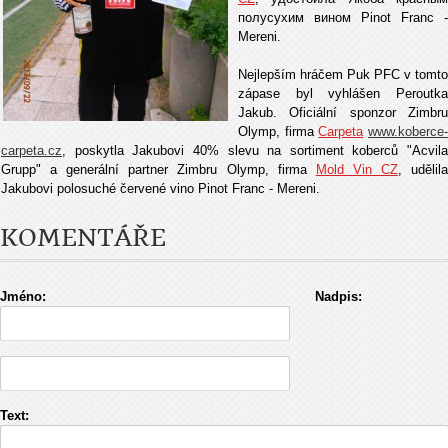
полусухим вином Pinot Franc -
Mereni.
Nejlepším hráčem Puk PFC v tomto
zápase byl vyhlášen Peroutka
Jakub. Oficiální sponzor Zimbru
Olymp, firma
Carpeta
www.koberce
carpeta.cz
, poskytla Jakubovi 40% slevu na sortiment koberců "Acvila
Grupp" a generální partner Zimbru Olymp, firma
Mold Vin CZ
, udělil
Jakubovi polosuché červené vino Pinot Franc - Mereni.
KOMENTÁŘE
Jméno:
Nadpis:
Text: