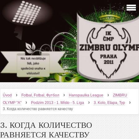
›
›
›
Úvod
Fotbal, Fotbal, Футбол
Hanspaulka League
ZIMBRU
›
›
›
OLYMP "A"
Podzim 2013 - 1. Místo - 5. Liga
3. Kolo, Etapa, Тур
3. Когда количество равняется качеству
3. КОГДА КОЛИЧЕСТВО
РАВНЯЕТСЯ КАЧЕСТВУ