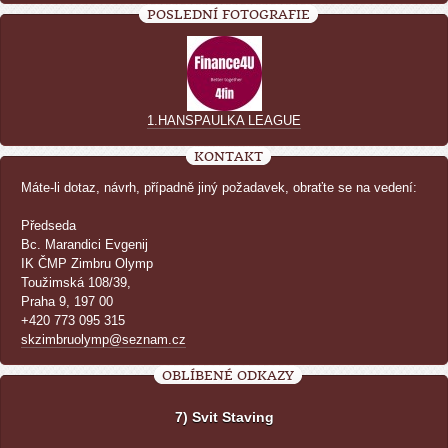
POSLEDNÍ FOTOGRAFIE
1.HANSPAULKA LEAGUE
KONTAKT
Máte-li dotaz, návrh, případně jiný požadavek, obraťte se na vedení:
Předseda
Bc. Marandici Evgenij
IK ČMP Zimbru Olymp
Toužimská 108/39,
Praha 9, 197 00
+420 773 095 315
skzimbruolymp@seznam.cz
OBLÍBENÉ ODKAZY
7) Svit Staving