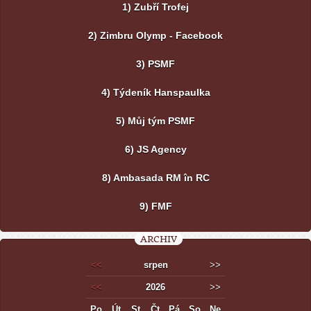
1) Zubří Trofej
2) Zimbru Olymp - Facebook
3) PSMF
4) Týdeník Hanspaulka
5) Můj tým PSMF
6) JS Agency
8) Ambasada RM în RC
9) FMF
ARCHIV
<<
srpen
>>
<<
2026
>>
Po
Út
St
Čt
Pá
So
Ne