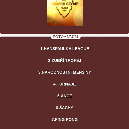
FOTOALBUM
1.HANSPAULKA LEAGUE
2.ZUBŘÍ TROFEJ
3.NÁRODNOSTNÍ MENŠINY
4.TURNAJE
5.AKCE
6.ŠACHY
7.PING PONG