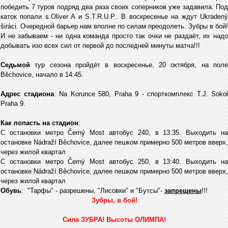
победить 7 туров подряд два раза своих соперников уже задавила. Под
каток попали s.Oliver A и S.T.R.U.P.. В воскресенье на ждут Ukradený
širáci. Очередной барьер нам вполне по силам преодолеть. Зубры в бой!
И не забываем - ни одна команда просто так очки не раздаёт, их надо
добывать изо всех сил от первой до последней минуты матча!!!
Седьмой
тур сезона пройдёт в воскресенье, 20 октября, на пол
Běchovice, начало в 14:45.
Адрес стадиона
: Na Korunce 580, Praha 9 - спорткомплекс T.J. Sokol
Praha 9.
Как попасть на стадион
:
С остановки метро Černý Most автобус 240, в 13:35. Выходить на
остановке Nádraží Běchovice, далее пешком примерно 500 метров вверх,
через жилой квартал
С остановки метро Černý Most автобус 250, в 13:40. Выходить на
остановке Nádraží Běchovice, далее пешком примерно 500 метров вверх,
через жилой квартал
Обувь
: "Тарфы" - разрешены, "Лисовки" и "Бутсы"-
запрещены
!!!
Зубры, в бой!
Сила ЗУБРА! Высоты ОЛИМПА!