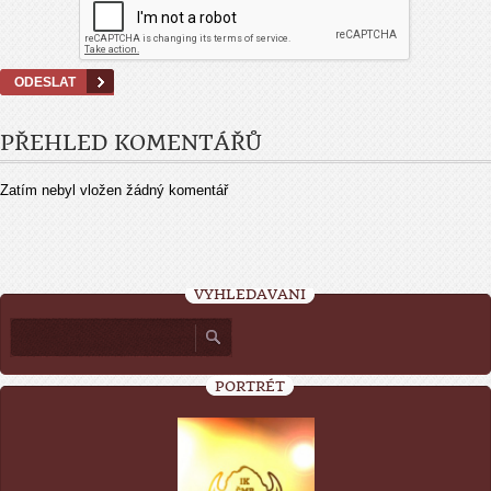
PŘEHLED KOMENTÁŘŮ
Zatím nebyl vložen žádný komentář
VYHLEDÁVÁNÍ
PORTRÉT