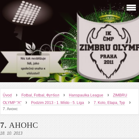
›
›
›
Úvod
Fotbal, Fotbal, Футбол
Hanspaulka League
ZIMBRU
›
›
›
OLYMP "A"
Podzim 2013 - 1. Místo - 5. Liga
7. Kolo, Etapa, Тур
7. Анонс
7. АНОНС
18. 10. 2013