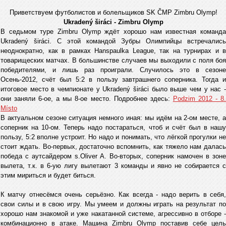
Приветствуем футболистов и болельщиков SK ČMP Zimbru Olymp!
Ukradený širáci - Zimbru Olymp
В седьмом туре Zimbru Olymp ждёт хорошо нам известная команда
Ukradený širáci. С этой командой Зубры Олимпийцы встречались
неоднократно, как в рамках Hanspaulka League, так на турнирах и в
товарищеских матчах. В большинстве случаев мы выходили с поля боя
победителями, и лишь раз проиграли. Случилось это в сезоне
Осень-2012, счёт был 5:2 в пользу завтрашнего соперника. Тогда и
итоговое место в чемпионате у Ukradený širáci было выше чем у нас -
они заняли 6-ое, а мы 8-ое место. Подробнее здесь:
Podzim 2012 - 8.
Místo
В актуальном сезоне ситуация немного иная: мы идём на 2-ом месте, а
соперник на 10-ом. Теперь надо постараться, чтоб и счёт был в нашу
пользу, 5:2 вполне устроит. Но надо и понимать, что лёгкой прогулки не
стоит ждать. Во-первых, достаточно вспомнить, как тяжело нам далась
победа с аутсайдером s.Oliver A. Во-вторых, соперник намочен в зоне
вылета, т.к. в 6-ую лигу вылетают 3 команды и явно не собирается с
этим мириться и будет биться.
К матчу отнесёмся очень серьёзно. Как всегда - надо верить в себя,
свои силы и в свою игру. Мы умеем и должны играть на результат по
хорошо нам знакомой и уже накатанной системе, агрессивно в отборе -
комбинационно в атаке. Машина Zimbru Olymp поставив себе цель