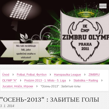
›
›
›
Úvod
Fotbal, Fotbal, Футбол
Hanspaulka League
ZIMBRU
›
›
›
OLYMP "A"
Podzim 2013 - 1. Místo - 5. Liga
Statistika + Raiting
›
Jucatori, Hráče, Игроки
"Осень-2013" : Забитые голы
"ОСЕНЬ-2013" : ЗАБИТЫЕ ГОЛЫ
3. 1. 2014