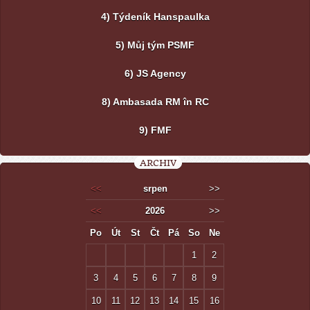
4) Týdeník Hanspaulka
5) Můj tým PSMF
6) JS Agency
8) Ambasada RM în RC
9) FMF
ARCHIV
<<
srpen
>>
<<
2026
>>
Po
Út
St
Čt
Pá
So
Ne
1
2
3
4
5
6
7
8
9
10
11
12
13
14
15
16