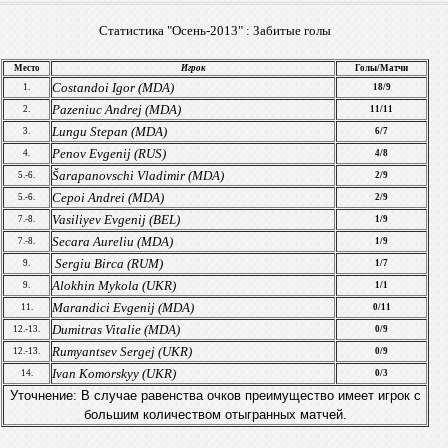
Статистика "Осень-2013" :
Забитые голы
Место
Игрок
Голы/Матчи
Costandoi Igor (MDA)
1.
18/9
Pazeniuc Andrej (MDA)
2.
11
/11
Lungu Stepan (MDA)
3.
6/7
Penov Evgenij (RUS)
4.
4/8
Šarapanovschi Vladimir (MDA)
5.-6.
2/9
Cepoi Andrei (MDA)
5.-6.
2/9
Vasiliyev Evgenij (BEL)
7.-8.
1/9
Secara Aureliu (MDA)
7.-8.
1/9
Sergiu Birca (RUM)
9.
1/7
Alokhin Mykola (UKR)
9.
1/1
Marandici Evgenij (MDA)
11.
0/11
Dumitras Vitalie (MDA)
12.-13.
0/9
Rumyantsev Sergej (UKR)
12.-13.
0/9
Ivan Komorskyy (UKR)
14.
0/3
Уточнение: В случае равенства очков преимущество имеет игрок с
большим количеством отыгранных матчей.