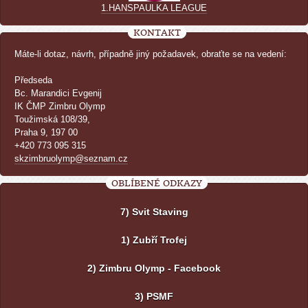
1.HANSPAULKA LEAGUE
KONTAKT
Máte-li dotaz, návrh, případně jiný požadavek, obraťte se na vedení:
Předseda
Bc. Marandici Evgenij
IK ČMP Zimbru Olymp
Toužimská 108/39,
Praha 9, 197 00
+420 773 095 315
skzimbruolymp@seznam.cz
OBLÍBENÉ ODKAZY
7) Svit Staving
1) Zubří Trofej
2) Zimbru Olymp - Facebook
3) PSMF