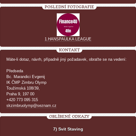
POSLEDNÍ FOTOGRAFIE
1.HANSPAULKA LEAGUE
KONTAKT
Máte-li dotaz, návrh, případně jiný požadavek, obraťte se na vedení:
Předseda
Bc. Marandici Evgenij
IK ČMP Zimbru Olymp
Toužimská 108/39,
Praha 9, 197 00
+420 773 095 315
skzimbruolymp@seznam.cz
OBLÍBENÉ ODKAZY
7) Svit Staving