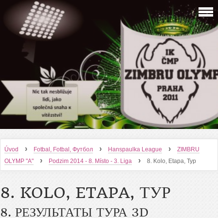
›
›
›
Úvod
Fotbal, Fotbal, Футбол
Hanspaulka League
ZIMBRU
›
›
OLYMP "A"
Podzim 2014 - 8. Místo - 3. Liga
8. Kolo, Etapa, Тур
8. KOLO, ETAPA, ТУР
8. РЕЗУЛЬТАТЫ ТУРА 3D