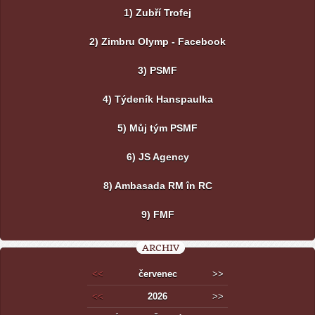
1) Zubří Trofej
2) Zimbru Olymp - Facebook
3) PSMF
4) Týdeník Hanspaulka
5) Můj tým PSMF
6) JS Agency
8) Ambasada RM în RC
9) FMF
ARCHIV
<<
červenec
>>
<<
2026
>>