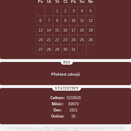
Po
Út
St
Čt
Pá
So
Ne
1
2
3
4
5
6
7
8
9
10
11
12
13
14
15
16
17
18
19
20
21
22
23
24
25
26
27
28
29
30
31
RSS
Přehled zdrojů
STATISTIKY
Celkem:
3233628
Měsíc:
69970
Den:
1921
Online:
26
© 2026 eStránky.cz
|
RSS
|
WebSlice
|
Tisk
|
Aktualizováno: 20. 4. 2026
|