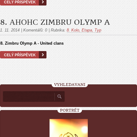
CELÝ PŘÍSPĚVEK
8. АНОНС ZIMBRU OLYMP A
1. 11. 2014
|
Komentářů:
0
|
Rubrika:
8. Kolo, Etapa, Тур
8. Zimbru Olymp A - United clans
CELÝ PŘÍSPĚVEK
VYHLEDÁVÁNÍ
PORTRÉT