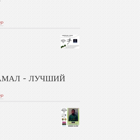
Р
УР
АМАЛ - ЛУЧШИЙ
УР