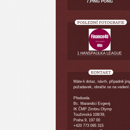
7.PING PONG
POSLEDNÍ FOTOGRAFIE
1.HANSPAULKA LEAGUE
KONTAKT
Máte-li dotaz, návrh, případně jin
požadavek, obraťte se na vedení:
Předseda
Bc. Marandici Evgenij
IK ČMP Zimbru Olymp
Toužimská 108/39,
Praha 9, 197 00
+420 773 095 315