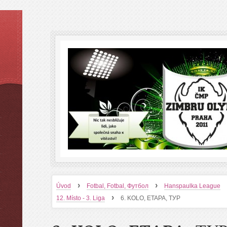
›
›
Úvod
Fotbal, Fotbal, Футбол
Hanspaulka League
›
12. Místo - 3. Liga
6. KOLO, ETAPA, ТУР