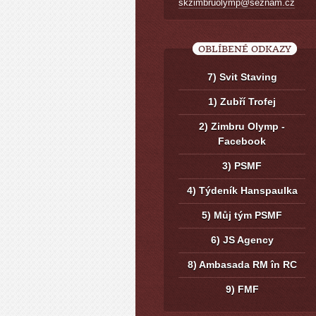
skzimbruolymp@seznam.cz
OBLÍBENÉ ODKAZY
7) Svit Staving
1) Zubří Trofej
2) Zimbru Olymp -
Facebook
3) PSMF
4) Týdeník Hanspaulka
5) Můj tým PSMF
6) JS Agency
8) Ambasada RM în RC
9) FMF