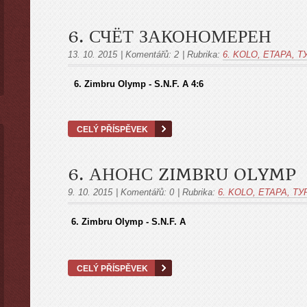
6. СЧЁТ ЗАКОНОМЕРЕН
13. 10. 2015
|
Komentářů:
2
|
Rubrika:
6. KOLO, ETAPA, Т
6. Zimbru Olymp - S.N.F. A 4:6
CELÝ PŘÍSPĚVEK
6. АНОНС ZIMBRU OLYMP
9. 10. 2015
|
Komentářů:
0
|
Rubrika:
6. KOLO, ETAPA, ТУ
6. Zimbru Olymp - S.N.F. A
CELÝ PŘÍSPĚVEK