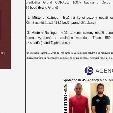
předložka Grund CORALL, 100% bavlna , 55x5
36
bodů
(brand
Grund
)
2. Místo v Raitingu - hráč na konci sezony obdrží 
Kč
-
Semirád Lukáš
/ 24,5
bodů
(brand
Giftlab.cz
)
3. Místo v Raitingu - hráč na konci sezony obdrží cen
černá, vyrobená z odolného materiálu Tritan, 55
22,5
bodů
(brand
Topbrand.cz
)
(při stejném raitingu, výhodu má hráč s větším množstvím odehraných zá
isk
|
ukazatel průměru na zápasy, celkové body za sezónu, nejlepší hráč, ž. a 
Společností JS Agency s.r.o. b