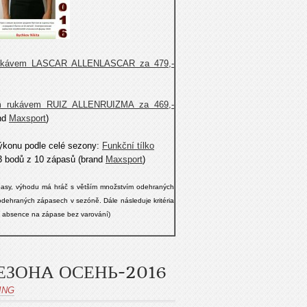
 rukávem LASCAR ALLENLASCAR za 479,-
ým rukávem RUIZ ALLENRUIZMA za 469,-
and
Maxsport
)
ýkonu podle celé sezony:
Funkční tílko
3 bodů z 10 zápasů
(brand
Maxsport
)
pasy, výhodu má hráč s větším množstvím odehraných
dehraných zápasech v sezóně. Dále následuje kritéria
ní, absence na zápase bez varování)
ЗОНA ОСЕНЬ-2016
ING