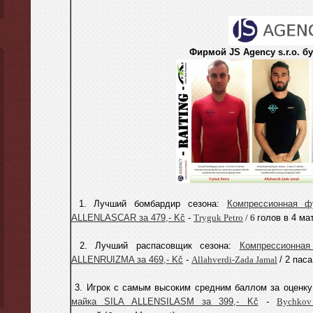
Фирмой JS Agency s.r.o. б
1. Лучший бомбардир сезона:
Компрессионная 
ALLENLASCAR за 479,- Kč
-
Tryguk Petro
/ 6
голов в 4 ма
2. Лучший распасовщик сезона:
Компрессионна
ALLENRUIZMA за 469,- Kč
-
Allahverdi-Zada Jamal
/ 2 пас
3. Игрок с самым высоким средним баллом за оценку
майка SILA ALLENSILASM за 399,- Kč
-
Bychkov