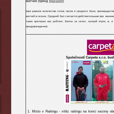
матчей (бренд
Maxsport
)
(при равном количестве голов, пасов и среднего бала, преимущест
матчей в сезоне. C
редний бал считается действительным
при
минима
такие критерии как: рейтинг, баллы за сезон, лучший игрок, ж. и 
предупреждения)
Společností Carpeta s.r.o. bu
1. Místo v Raitingu - vítěz raitingu na konci sezony o