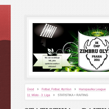
›
›
Úvod
Fotbal, Fotbal, Футбол
Hanspaulka League
›
11. Místo - 3. Liga
STATISTIKA + RAITING