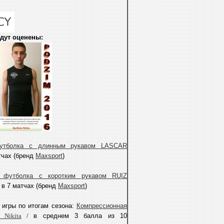
удут оценены:
футболка с длинным рукавом LASCAR
тчах (бренд
Maxsport
)
я футболка с коротким рукавом RUIZ
а в 7 матчах (бренд
Maxsport
)
 игры по итогам сезона:
Компрессионная
 Nikita
/
в среднем 3 балла
и
з 10