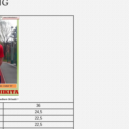
NG
36
24,5
22,5
22,5