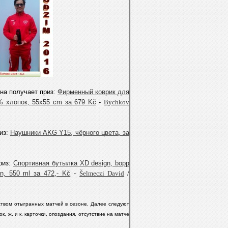
она получает приз:
Фирменный коврик для
0% хлопок, 55x55 cm за 679 Kč
-
Bychkov
риз:
Наушники AKG Y15, чёрного цвета, за
риз:
Спортивная бутылка XD design, bopp
an, 550 ml за 472,- Kč
-
Šelmeczi David
/
ством отыгранных матчей в сезоне. Далее следуют
к, ж. и к. карточки, опоздания, отсутствие на матче