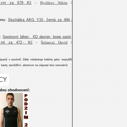
5 cm za 679 Kč
-
Bychkov Nikita
/
cenu:
Sluchátka AKG Y15, černá za 494,-
u:
Sportovní láhev XD design, bopp sport,
0 ml za 472,- Kč
-
Šelmeczi David
/
pasů v sezóně. Dále následuje kritéria jako: nejvyšší
č. karty, zpoždění, absence na zápase bez varování)
udou ohodnocení: