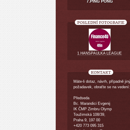
7.PING PONG
POSLEDNÍ FOTOGRAFIE
1.HANSPAULKA LEAGUE
KONTAKT
Máte-li dotaz, návrh, případně jin
požadavek, obraťte se na vedení:
Předseda
Bc. Marandici Evgenij
IK ČMP Zimbru Olymp
Toužimská 108/39,
Praha 9, 197 00
+420 773 095 315