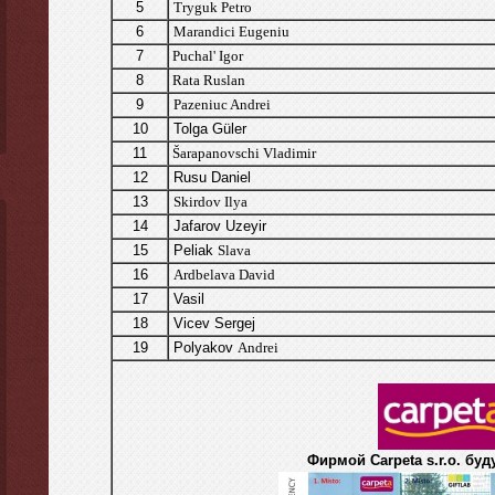
5
Tryguk Petro
6
Marandici Eugeniu
7
Puchal'
Igor
8
R
ata Ruslan
9
Pazeniuc Andrei
10
Tolga Güler
11
Šarapanovschi Vladimir
12
Rusu Daniel
13
Skirdov Ilya
14
Jafarov Uzeyir
15
Peliak
Slava
16
Ardbelava
David
17
Vasil
18
Vicev Sergej
19
Polyakov
Andrei
Фирмой Carpeta s.r.o. буд