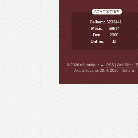
STATISTIKY
Celkem:
3233441
Měsíc:
69914
Den:
2000
Online:
32
© 2026 eStránky.cz
|
RSS
|
WebSlice
|
T
Aktualizováno: 20. 4. 2026
|
Nahoru ↑