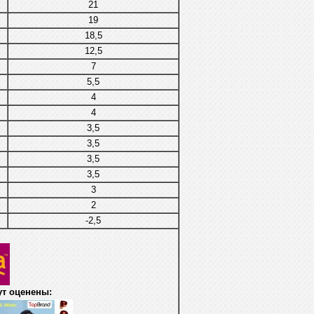
21
19
18,5
12,5
7
5,5
4
4
3,5
3,5
3,5
3,5
3
2
-2,5
ут оценены: