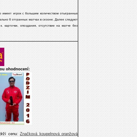
во имеет игрок с большим количеством отыгранных
льно 6 отгранных матчax в сезоне.
Далее следуют
к. карточки, опоздания, отсутствие на матче без
dou ohodnocení:
bdrží cenu:
Značková koupelnová oranžová