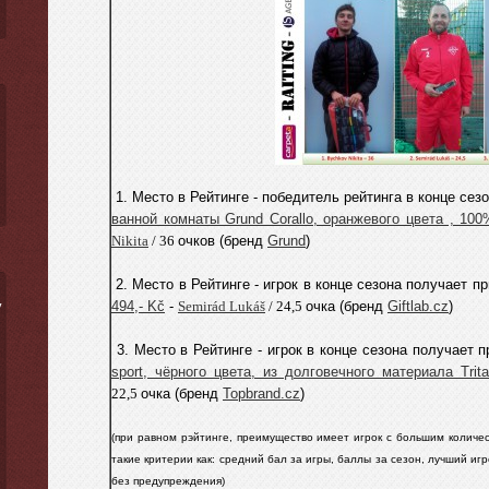
1. Место в Рейтинге - победитель рейтинга в конце сез
ванной комнаты Grund Corallo, оранжевого цвета , 10
Nikita
/ 36
очков
(бренд
Grund
)
2. Место в Рейтинге - игрок в конце сезона получает п
494,- Kč
-
Semirád Lukáš
/ 24,5
очкa
(бренд
Giftlab.cz
)
ý
3. Место в Рейтинге - игрок в конце сезона получает п
sport, чёрного цвета, из долговечного материала Trit
22,5
очкa
(бренд
Topbrand.cz
)
(при равном pэйтинге, преимущество имеет игрок с большим количе
такие критерии как: средний бал за игры, баллы за сезон, лучший игро
без предупреждения)