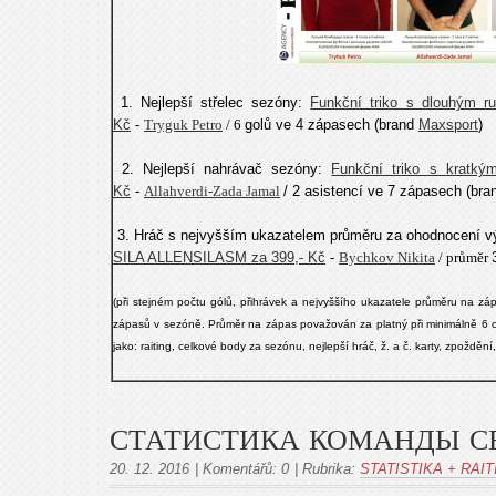
1. Nejlepší střelec sezóny:
Funkční triko s dlouhým
Kč
-
Tryguk Petro
/ 6
golů ve 4 zápasech (brand
Maxsport
)
2. Nejlepší nahrávač sezóny:
Funkční triko s kratk
Kč
-
Allahverdi-Zada Jamal
/ 2 asistencí ve 7 zápasech (br
3. Hráč s nejvyšším ukazatelem průměru za ohodnocení v
SILA ALLENSILASM za 399,- Kč
-
Bychkov Nikita
/ průměr
(
při stejném počtu gólů, přihrávek a
nejvyššího ukazatele průměru na zá
zápasů v sezóně. Průměr na zápas považován za platný při minimálně 6 o
jako: raiting, celkové body za sez
ó
nu, nejlepší hráč, ž. a č. karty, zpoždě
СТАТИСТИКА КОМАНДЫ СЕ
20. 12. 2016
|
Komentářů:
0
|
Rubrika:
STATISTIKA + RAIT