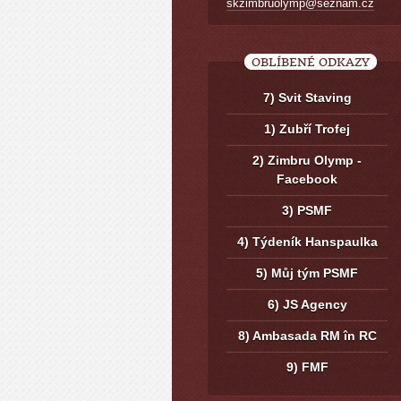
skzimbruolymp@seznam.cz
OBLÍBENÉ ODKAZY
7) Svit Staving
1) Zubří Trofej
2) Zimbru Olymp -
Facebook
3) PSMF
4) Týdeník Hanspaulka
5) Můj tým PSMF
6) JS Agency
8) Ambasada RM în RC
9) FMF