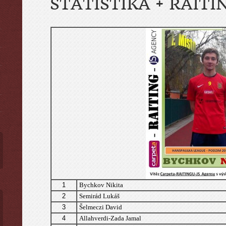
STATISTIKA + RAITI
ы
1
Bychkov Nikita
2
Semirád Lukáš
3
Šelmeczi David
4
Allahverdi-Zada Jamal