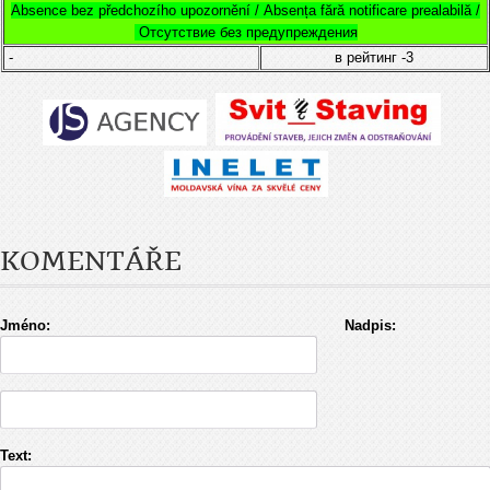
Absence bez předchozího upozornění /
Absența fără notificare prealabilă /
Отсутствие без предупреждения
-
в рейтинг
-3
KOMENTÁŘE
Jméno:
Nadpis:
Text: