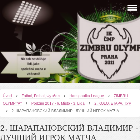
›
›
›
Úvod
Fotbal, Fotbal, Футбол
Hanspaulka League
ZIMBRU
›
›
OLYMP "A"
Podzim 2017 - 6. Místo - 3. Liga
2. KOLO, ETAPA, ТУР
›
2. ШАРАПАНОВСКИЙ ВЛАДИМИР - ЛУЧШИЙ ИГРОК МАТЧА
2. ШАРАПАНОВСКИЙ ВЛАДИМИР -
ЛУЧШИЙ ИГРОК МАТЧА