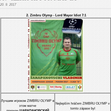
20. 9. 2017
2. Zimbru Olymp - Lord Mayor Idiot 7:1
Лучшим игрокoм ZIMBRU OLYMP в
Nejlepším hráčem ZIMBRU OLYMP v
этом матче
tomto zápase byl
признан
ШАРАПАНОВСКИЙ