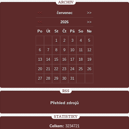
ARCHIV
<<
červenec
>>
<<
2026
>>
Po
Út
St
Čt
Pá
So
Ne
1
2
3
4
5
6
7
8
9
10
11
12
13
14
15
16
17
18
19
20
21
22
23
24
25
26
27
28
29
30
31
RSS
Přehled zdrojů
STATISTIKY
Celkem:
3234721