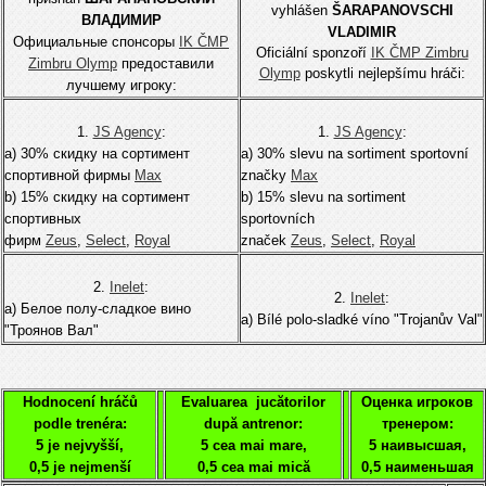
vyhlášen
ŠARAPANOVSCHI
ВЛАДИМИР
VLADIMIR
Официальные спонсоры
IK ČMP
Oficiální sponzoří
IK ČMP Zimbru
Zimbru Olymp
предоставили
Olymp
poskytli nejlepšímu hráči:
лучшему игроку:
1.
JS Agency
:
1.
JS Agency
:
а) 30% скидку на сортимент
а) 30% slevu na sortiment sportovní
спортивной фирмы
Мах
značky
Мах
b) 15% скидку на сортимент
b) 15% slevu na sortiment
спортивных
sportovních
фирм
Zeus
,
Select
,
Royal
značek
Zeus
,
Select
,
Royal
2.
Inelet
:
2.
Inelet
:
а) Белое полу-сладкое вино
а) Bílé polo-sladké víno "Trojanův Val"
"Троянов Вал"
Hodnocení hráčů
Evaluarea jucătorilor
Оценка игроков
podle trenéra:
după antrenor:
тренером:
5 je nejvyšší,
5 cea mai mare,
5 наивысшая,
0,5 je nejmenší
0,5 cea mai mică
0,5 наименьшая