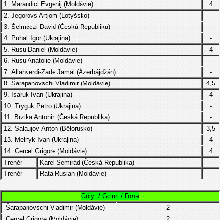
1. Marandici Evgenij (Moldávie)
4
2. Jegorovs Artjom (Lotyšsko)
-
3.
Šelmeczi David
(
Česká Republika
)
-
4.
Puhal' Igor (Ukrajina)
-
5.
Rusu Daniel
(
Moldávie
)
4
6.
Rusu Anatolie
(
Moldávie
)
-
7.
Allahverdi-Zade Jamal (Ázerbájdžán)
-
8. Šarapanovschi Vladimir (
Moldávie
)
4,5
9.
Isaruk Ivan
(Ukrajina)
4
10.
Tryguk
Petro
(
Ukrajina
)
-
11.
Brzika Antonin
(
Česká Republika
)
-
12. Salaujov Anton (Bělorusko)
3,5
13.
Melnyk
Ivan
(Ukrajina)
4
14.
Cercel
Grigore
(
Moldávie
)
4
Trenér
Karel Semirád (
Česká Republika)
-
Trenér
Rata Ruslan
(
Moldávie
)
-
Góly / Goluri / Голы
Šarapanovschi Vladimir (
Moldávie
)
2
Cercel
Grigore
(
Moldávie
)
2