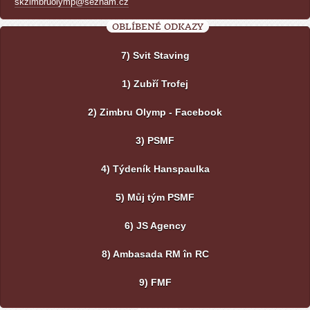
skzimbruolymp@seznam.cz
OBLÍBENÉ ODKAZY
7) Svit Staving
1) Zubří Trofej
2) Zimbru Olymp - Facebook
3) PSMF
4) Týdeník Hanspaulka
5) Můj tým PSMF
6) JS Agency
8) Ambasada RM în RC
9) FMF