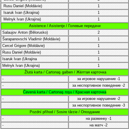
Rusu Daniel
(
Moldávie
)
1
Isaruk Ivan
(Ukrajina)
1
Melnyk
Ivan
(Ukrajina)
1
Asistence / Asistenţe / Голевые передачи
Salaujov
Anton (Bělorusko
)
2
Šarapanovschi Vladimir (
Moldávie
)
1
Cercel
Grigore
(
Moldávie
)
1
Rusu Daniel
(
Moldávie)
1
Isaruk Ivan
(Ukrajina
1
Melnyk
Ivan
(Ukrajina)
1
Žlutá karta / Cartonaş galben / Жёлтая карточка
-
за игровое нарушение
-1
-
за неспортивное поведение
-2
Čevená karta / Cartonaş roşu / Красная карточка
-
за игровое нарушение
-2
за неспортивное поведение
-3
Pozdní příhod / Sosire târzie / Опоздание
-
на разминку
-1
-
на матч
-2